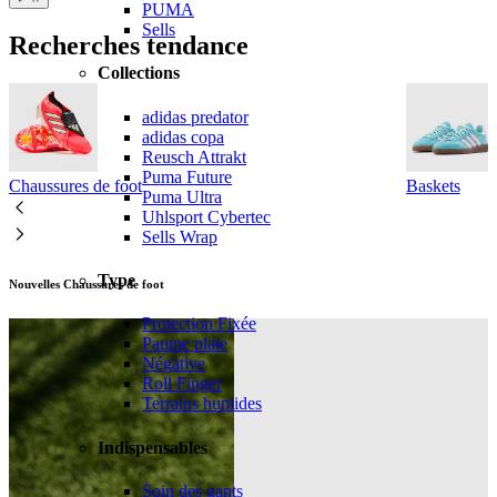
PUMA
Sells
Recherches tendance
Collections
adidas predator
adidas copa
Reusch Attrakt
Puma Future
Chaussures de foot
Baskets
Puma Ultra
Uhlsport Cybertec
Sells Wrap
Type
Nouvelles Chaussures de foot
Protection Fixée
Paume plate
Négative
Roll Finger
Terrains humides
Indispensables
Soin des gants