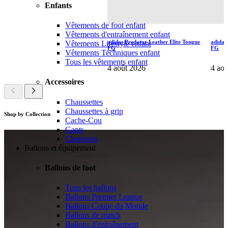
Enfants
Vêtements de foot enfant
Vêtements d'entraînement enfant
adidas Predator Leather Elite Tongue
adidas
Vêtements Lifestyle enfant
FG
FG
Vêtements Techniques enfant
Tous les vêtements enfant
4 août 2026
4 ao
Accessoires
Chaussettes
Chaussettes à grip
Shop by Collection
Cache-Cou
Gants
Chapeaux
Ballons et équipement
Ballons de foot
Tous les ballons
Ballons Premier League
Ballons Coupe du Monde
Ballons de match
Ballons d'entraînement