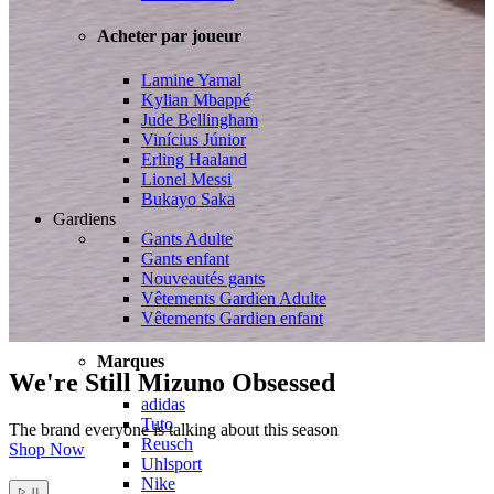
Acheter par joueur
Lamine Yamal
Kylian Mbappé
Jude Bellingham
Vinícius Júnior
Erling Haaland
Lionel Messi
Bukayo Saka
Gardiens
Gants Adulte
Gants enfant
Nouveautés gants
Vêtements Gardien Adulte
Vêtements Gardien enfant
Marques
We're Still Mizuno Obsessed
adidas
Tuto
The brand everyone is talking about this season
Reusch
Shop Now
Uhlsport
Nike