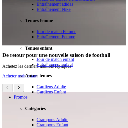
Entraînement adidas
Entraînement Nike
Tenues femme
Jour de match Femme
Entraînement Femme
Tenues enfant
De retour pour une nouvelle saison de football
Jour de match enfant
Entraînement enfant
Achetez les derniers maillots répliques
Autres tenues
Acheter maintenant
Gardiens Adulte
Gardiens Enfant
Promos
Catégories
Crampons Adulte
Crampons Enfant