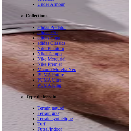
Under Armour
Collections
adidas Predator
adidas F50
adidas Copa
adidas Classics
Nike Phantom
Nike Tiempo
Nike Mercurial
Nike Premier
Mizuno Morelia Neo
PUMA Future
PUMA Ultra
PUMA King
Type de terrain
Terrain naturel
Terrain gras
Terrain synthétique
Turf
Futsal/Indoor