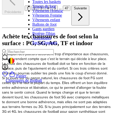
Toutes les baskets
Tenues de foot
...
1
2
3
4
5
47
Suivante
Vêtements Homme
Précédente
Vêtements Femme
Vêtements enfant
Ballons de foot
Gants gardien
Protège-Tibias
Achète tes chaussures de foot selon la
Accessoires
surface : FG, SG, AG, TF et indoor
Sacs et bagages
GEOLOCATION BUTTON: BELGIQUE
Panier
Chaussures de football