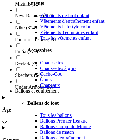
Enfants
Mizuno
(
124
)
Vêtements de foot enfant
New Balance
(
107
)
Vêtements d'entraînement enfant
Vêtements Lifestyle enfant
Nike
(
354
)
Vêtements Techniques enfant
Tous les vêtements enfant
Pantofola d'Oro
(
58
)
Accessoires
Puma
(
277
)
Chaussettes
Reebok
(
4
)
Chaussettes à grip
Cache-Cou
Skechers
(
64
)
Gants
Chapeaux
Under Armour
(
39
)
Ballons et équipement
Ballons de foot
Âge
Tous les ballons
Ballons Premier League
Ballons Coupe du Monde
Ballons de match
Ballons d'entraînement