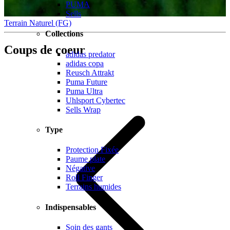
PUMA
Sells
Terrain Naturel (FG)
Collections
Coups de coeur
adidas predator
adidas copa
Reusch Attrakt
Puma Future
Puma Ultra
Uhlsport Cybertec
Sells Wrap
Type
Protection Fixée
Paume plate
Négative
Roll Finger
Terrains humides
Indispensables
Soin des gants