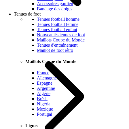
Accessoires gardien
Bandage des doigts
Tenues de foot
Tenues football homme
Tenues football femme
Tenues football enfant
Nouveautés tenues de foot
Maillots Coupe du Monde
Tenues d'entraînement
Maillot de foot rétro
Maillots Coupe du Monde
France
Allemagne
Espagne
Argentine
Algérie
Brésil
Nigéria
Mexique
Portugal
Ligues