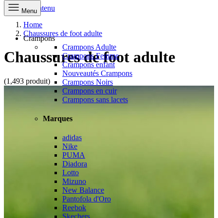
Aller au contenu
Menu
Home
Chaussures de foot adulte
Crampons
Crampons Adulte
Chaussures de foot adulte
Crampons Femme
Crampons enfant
Nouveautés Crampons
(1,493 produit)
Crampons Noirs
Crampons en cuir
Crampons sans lacets
Marques
adidas
Nike
PUMA
Diadora
Lotto
Mizuno
New Balance
Pantofola d'Oro
Reebok
Skechers