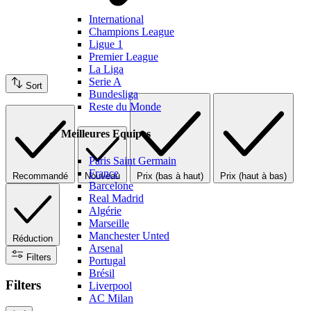
International
Champions League
Ligue 1
Premier League
La Liga
Serie A
Sort
Bundesliga
Reste du Monde
Meilleures Equipes
Paris Saint Germain
France
Recommandé
Nouveau
Prix (bas à haut)
Prix (haut à bas)
Barcelone
Real Madrid
Algérie
Marseille
Manchester Unted
Réduction
Arsenal
Filters
Portugal
Brésil
Filters
Liverpool
AC Milan