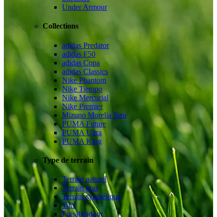
Under Armour
Collections
adidas Predator
adidas F50
adidas Copa
adidas Classics
Nike Phantom
Nike Tiempo
Nike Mercurial
Nike Premier
Mizuno Morelia Neo
PUMA Future
PUMA Ultra
PUMA King
Type de terrain
Terrain naturel
Terrain gras
Terrain synthétique
Turf
Futsal/Indoor