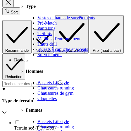
Type
Sort
Vestes et hauts de survêtements
Pré-Match
Pantalons
T-Shirts
Maillots d'entraînement
Hauts drill
Sweats à capuche et sweats
Recommandé
Nouveau
Prix (bas à haut)
Prix (haut à bas)
Survêtements
Baskets
Hommes
Réduction
Baskets Lifestyle
Chaussures running
Chaussures de gym
Claquettes
Type de terrain
Femmes
Baskets Lifestyle
Chaussures running
Terrain sec (FG)
(
908
)