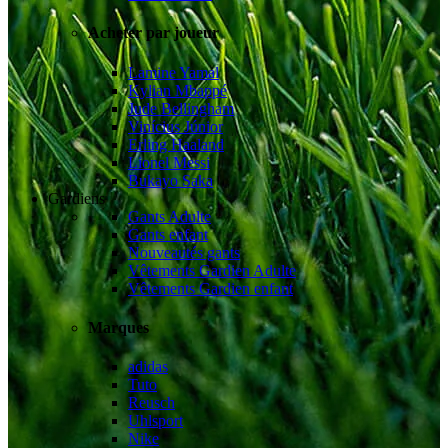
Acheter par joueur
Lamine Yamal
Kylian Mbappé
Jude Bellingham
Vinícius Júnior
Erling Haaland
Lionel Messi
Bukayo Saka
Gardiens
Gants Adulte
Gants enfant
Nouveautés gants
Vêtements Gardien Adulte
Vêtements Gardien enfant
Marques
adidas
Tuto
Reusch
Uhlsport
Nike