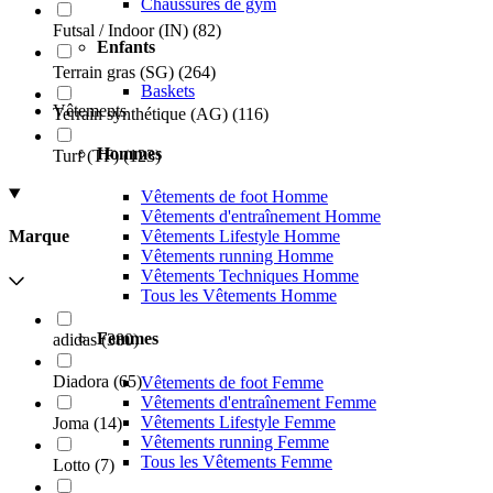
Chaussures de gym
Futsal / Indoor (IN)
(
82
)
Enfants
Terrain gras (SG)
(
264
)
Baskets
Vêtements
Terrain synthétique (AG)
(
116
)
Hommes
Turf (TF)
(
123
)
Vêtements de foot Homme
Vêtements d'entraînement Homme
Vêtements Lifestyle Homme
Marque
Vêtements running Homme
Vêtements Techniques Homme
Tous les Vêtements Homme
Femmes
adidas
(
380
)
Diadora
(
65
)
Vêtements de foot Femme
Vêtements d'entraînement Femme
Vêtements Lifestyle Femme
Joma
(
14
)
Vêtements running Femme
Tous les Vêtements Femme
Lotto
(
7
)