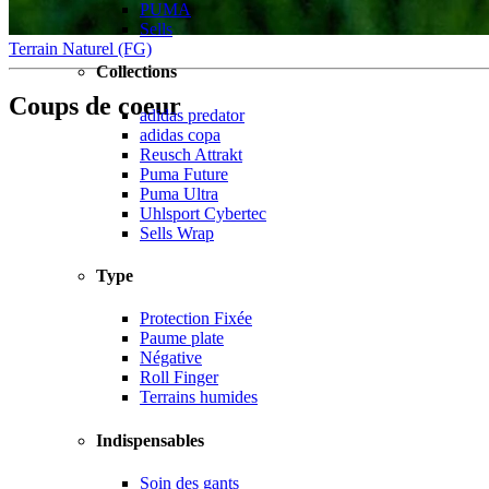
PUMA
Sells
Terrain Naturel (FG)
Collections
Coups de coeur
adidas predator
adidas copa
Reusch Attrakt
Puma Future
Puma Ultra
Uhlsport Cybertec
Sells Wrap
Type
Protection Fixée
Paume plate
Négative
Roll Finger
Terrains humides
Indispensables
Soin des gants