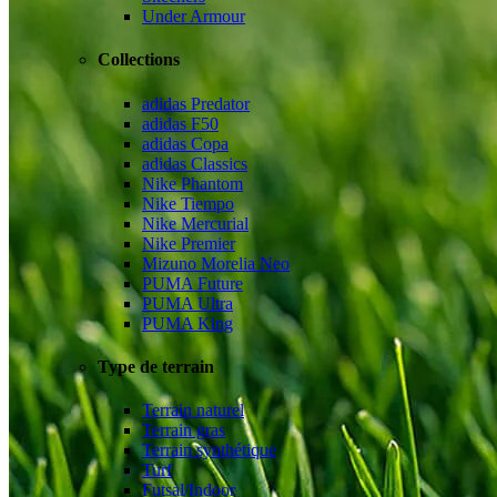
Under Armour
Collections
adidas Predator
adidas F50
adidas Copa
adidas Classics
Nike Phantom
Nike Tiempo
Nike Mercurial
Nike Premier
Mizuno Morelia Neo
PUMA Future
PUMA Ultra
PUMA King
Type de terrain
Terrain naturel
Terrain gras
Terrain synthétique
Turf
Futsal/Indoor