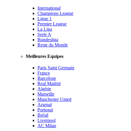
International
Champions League
Ligue 1
Premier League
La Liga
Serie A
Bundesliga
Reste du Monde
Meilleures Equipes
Paris Saint Germain
France
Barcelone
Real Madrid
Algérie
Marseille
Manchester Unted
Arsenal
Portugal
Brésil
Liverpool
AC Milan