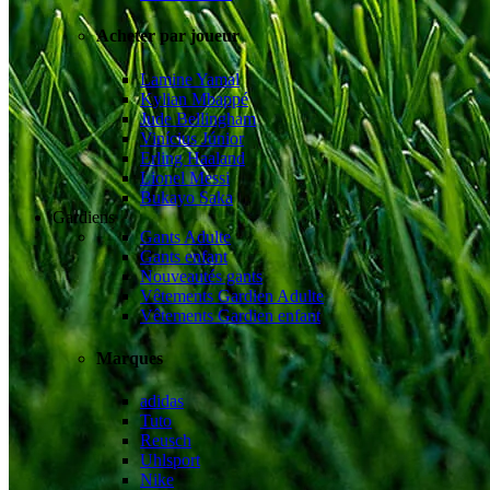
Acheter par joueur
Lamine Yamal
Kylian Mbappé
Jude Bellingham
Vinícius Júnior
Erling Haaland
Lionel Messi
Bukayo Saka
Gardiens
Gants Adulte
Gants enfant
Nouveautés gants
Vêtements Gardien Adulte
Vêtements Gardien enfant
Marques
adidas
Tuto
Reusch
Uhlsport
Nike