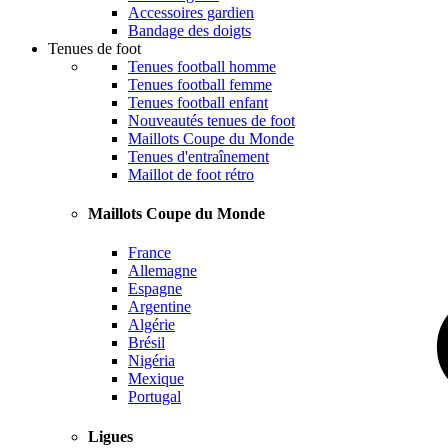
Accessoires gardien
Bandage des doigts
Tenues de foot
Tenues football homme
Tenues football femme
Tenues football enfant
Nouveautés tenues de foot
Maillots Coupe du Monde
Tenues d'entraînement
Maillot de foot rétro
Maillots Coupe du Monde
France
Allemagne
Espagne
Argentine
Algérie
Brésil
Nigéria
Mexique
Portugal
Ligues