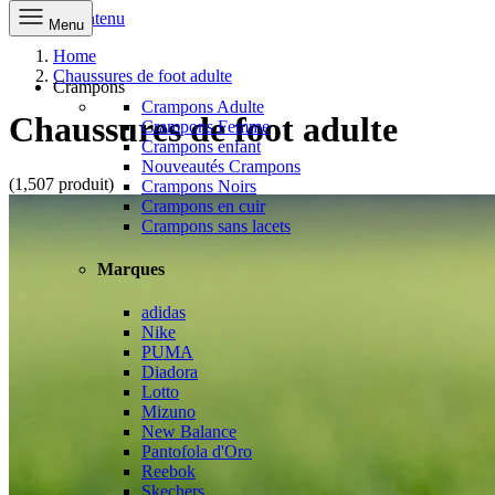
Aller au contenu
Menu
Home
Chaussures de foot adulte
Crampons
Crampons Adulte
Chaussures de foot adulte
Crampons Femme
Crampons enfant
Nouveautés Crampons
(1,507 produit)
Crampons Noirs
Crampons en cuir
Crampons sans lacets
Marques
adidas
Nike
PUMA
Diadora
Lotto
Mizuno
New Balance
Pantofola d'Oro
Reebok
Skechers