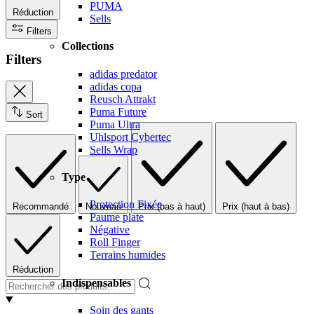
PUMA
Réduction
Sells
Filters
Collections
Filters
adidas predator
adidas copa
Reusch Attrakt
Puma Future
Sort
Puma Ultra
Uhlsport Cybertec
Sells Wrap
Type
Protection Fixée
Recommandé
Nouveau
Prix (bas à haut)
Prix (haut à bas)
Paume plate
Négative
Roll Finger
Terrains humides
Réduction
Indispensables
Soin des gants