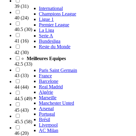
39
(
31
)
International
Champions League
40
(
24
)
Ligue 1
Premier League
40.5
(
30
)
La Liga
Serie A
41
(
16
)
Bundesliga
Reste du Monde
42
(
30
)
Meilleures Equipes
42.5
(
33
)
Paris Saint Germain
43
(
33
)
France
Barcelone
Real Madrid
44
(
44
)
Algérie
Marseille
44.5
(
49
)
Manchester Unted
Arsenal
45
(
43
)
Portugal
Brésil
45.5
(
58
)
Liverpool
AC Milan
46
(
20
)