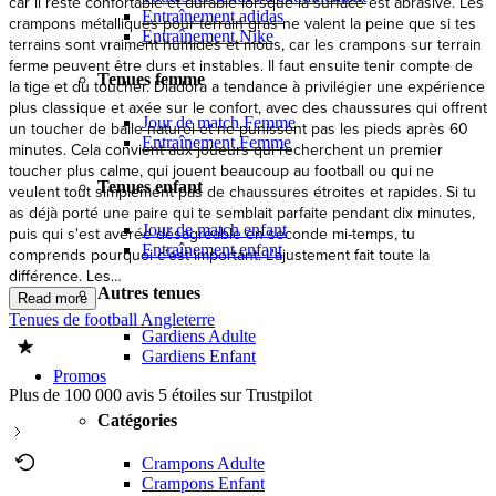
Entraînement adidas
Entraînement Nike
Tenues femme
Jour de match Femme
Entraînement Femme
Tenues enfant
Jour de match enfant
Entraînement enfant
Autres tenues
Tenues de football Angleterre
Gardiens Adulte
Gardiens Enfant
Promos
Plus de 100 000 avis 5 étoiles sur Trustpilot
Catégories
Crampons Adulte
Crampons Enfant