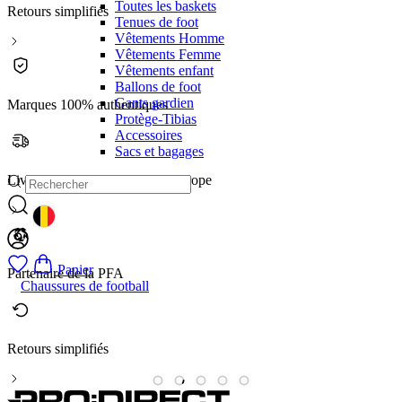
Toutes les baskets
Retours simplifiés
Tenues de foot
Vêtements Homme
Vêtements Femme
Vêtements enfant
Ballons de foot
Gants gardien
Marques 100% authentiques
Protège-Tibias
Accessoires
Sacs et bagages
Livraison rapide dans toute l'Europe
GEOLOCATION BUTTON: BELGIQUE
Panier
Partenaire de la PFA
Chaussures de football
Retours simplifiés
M