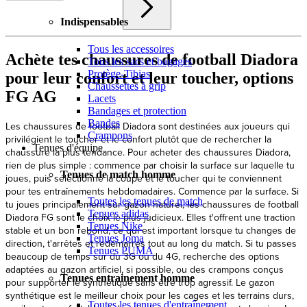
Indispensables
Tous les accessoires
Achète tes chaussures de football Diadora
Tous les sacs et bagages
Protège-Tibias
pour leur confort et leur toucher, options
Chaussettes à grip
FG AG
Lacets
Bandages et protection
Bandes
Crampons
Tenues d'équipe
Tenues de match homme
Toutes les tenues de match
Tenues adidas
Tenues Nike
Tenues Joma
Tenues PUMA
Tenues entrainement homme
Toutes les tenues d'entraînement