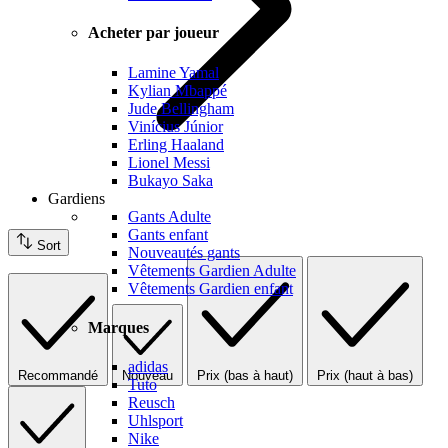
Acheter par joueur
Lamine Yamal
Kylian Mbappé
Jude Bellingham
Vinícius Júnior
Erling Haaland
Lionel Messi
Bukayo Saka
Gardiens
Gants Adulte
Gants enfant
Sort
Nouveautés gants
Vêtements Gardien Adulte
Vêtements Gardien enfant
Marques
adidas
Recommandé
Nouveau
Prix (bas à haut)
Prix (haut à bas)
Tuto
Reusch
Uhlsport
Nike