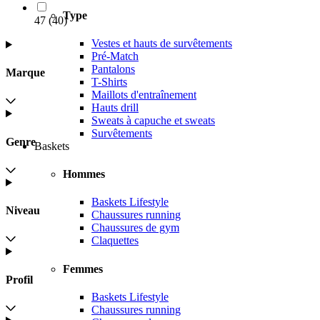
Type
47
(
40
)
Vestes et hauts de survêtements
Pré-Match
Pantalons
Marque
T-Shirts
Maillots d'entraînement
Hauts drill
Sweats à capuche et sweats
Survêtements
Genre
Baskets
Hommes
Baskets Lifestyle
Niveau
Chaussures running
Chaussures de gym
Claquettes
Femmes
Profil
Baskets Lifestyle
Chaussures running