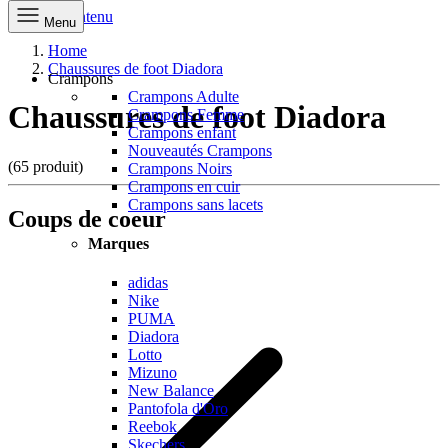
Aller au contenu
Menu
Home
Chaussures de foot Diadora
Crampons
Crampons Adulte
Chaussures de foot Diadora
Crampons Femme
Crampons enfant
Nouveautés Crampons
(65 produit)
Crampons Noirs
Crampons en cuir
Crampons sans lacets
Coups de coeur
Marques
adidas
Nike
PUMA
Diadora
Lotto
Mizuno
New Balance
Pantofola d'Oro
Reebok
Skechers