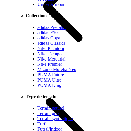
Under Armour
Collections
adidas Predator
adidas F50
adidas Copa
adidas Classics
Nike Phantom
Nike Tiempo
Nike Mercurial
Nike Premier
Mizuno Morelia Neo
PUMA Future
PUMA Ultra
PUMA King
Type de terrain
Terrain naturel
Terrain gras
Terrain synthétique
Turf
Futsal/Indoor