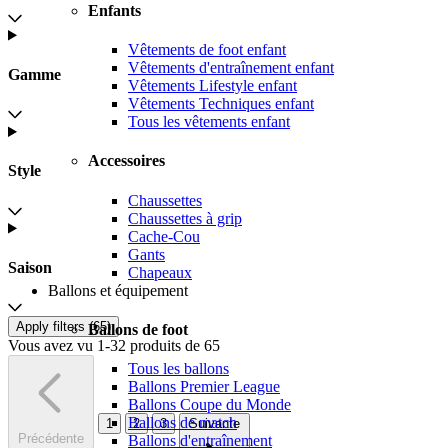
Enfants
Vêtements de foot enfant
Vêtements d'entraînement enfant
Gamme
Vêtements Lifestyle enfant
Vêtements Techniques enfant
Tous les vêtements enfant
Accessoires
Style
Chaussettes
Chaussettes à grip
Cache-Cou
Gants
Saison
Chapeaux
Ballons et équipement
Apply filters (
65
)
Ballons de foot
Vous avez vu 1-32 produits de 65
Tous les ballons
Ballons Premier League
Ballons Coupe du Monde
Ballons de match
1
2
3
Suivante
Précédente
Ballons d'entraînement