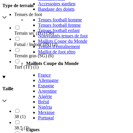
Accessoires gardien
Type de terrain
Bandage des doigts
Tenues de foot
Tenues football homme
Tenues football femme
Tenues football enfant
Terrain sec (FG)
(
56
)
Nouveautés tenues de foot
Maillots Coupe du Monde
Futsal / Indoor (IN)
(
2
)
Tenues d'entraînement
Maillot de foot rétro
Terrain gras (SG)
(
6
)
Maillots Coupe du Monde
Turf (TF)
(
1
)
France
Allemagne
Espagne
Taille
Argentine
Algérie
Brésil
Nigéria
Mexique
38
(
1
)
Portugal
38.5
(
3
)
Ligues