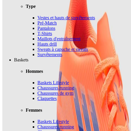
Type
Vestes et hauts de survêtements
Pré-Match
Pantalons
T-Shirts
Maillots d'entraînement
Hauts drill
Sweats à capuche et sweats
Survêtements
Baskets
Hommes
Baskets Lifestyle
Chaussures running
Chaussures de gym
Claquettes
Femmes
Baskets Lifestyle
Chaussures running