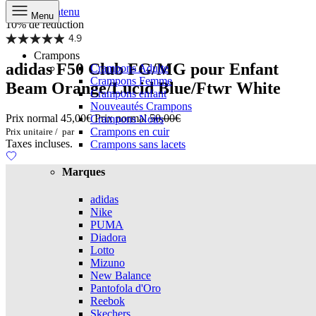
Aller au contenu
Menu
10% de réduction
4.9
Crampons
adidas F50 Club FG/MG pour Enfant
Crampons Adulte
Crampons Femme
Beam Orange/Lucid Blue/Ftwr White
Crampons enfant
Nouveautés Crampons
Prix normal
45,00€
Prix normal
50,00€
Crampons Noirs
Crampons en cuir
Prix unitaire
/
par
Taxes incluses.
Crampons sans lacets
Marques
adidas
Nike
PUMA
Diadora
Lotto
Mizuno
New Balance
Pantofola d'Oro
Reebok
Skechers