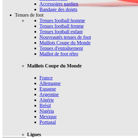
Accessoires gardien
Bandage des doigts
Tenues de foot
Tenues football homme
Tenues football femme
Tenues football enfant
Nouveautés tenues de foot
Maillots Coupe du Monde
Tenues d'entraînement
Maillot de foot rétro
Maillots Coupe du Monde
France
Allemagne
Espagne
Argentine
Algérie
Brésil
Nigéria
Mexique
Portugal
Ligues