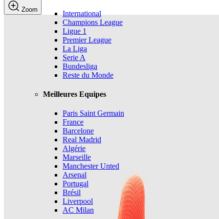
Zoom
International
Champions League
Ligue 1
Premier League
La Liga
Serie A
Bundesliga
Reste du Monde
Meilleures Equipes
Paris Saint Germain
France
Barcelone
Real Madrid
Algérie
Marseille
Manchester Unted
Arsenal
Portugal
Brésil
Liverpool
AC Milan