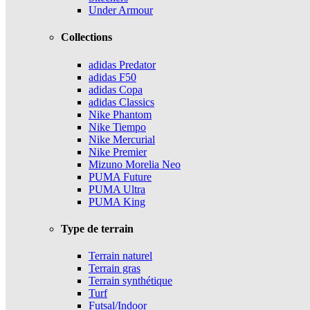
Under Armour
Collections
adidas Predator
adidas F50
adidas Copa
adidas Classics
Nike Phantom
Nike Tiempo
Nike Mercurial
Nike Premier
Mizuno Morelia Neo
PUMA Future
PUMA Ultra
PUMA King
Type de terrain
Terrain naturel
Terrain gras
Terrain synthétique
Turf
Futsal/Indoor