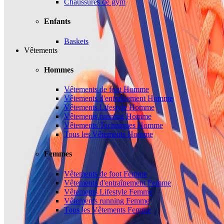
Chaussures de gym
Enfants
Baskets
Vêtements
Hommes
Vêtements de foot Homme
Vêtements d'entraînement Homme
Vêtements Lifestyle Homme
Vêtements running Homme
Vêtements Techniques Homme
Tous les Vêtements Homme
Femmes
Vêtements de foot Femme
Vêtements d'entraînement Femme
Vêtements Lifestyle Femme
Vêtements running Femme
Tous les Vêtements Femme