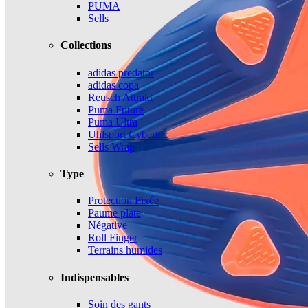
PUMA
Sells
Collections
adidas predator
adidas copa
Reusch Attrakt
Puma Future
Puma Ultra
Uhlsport Cybertec
Sells Wrap
Type
Protection Fixée
Paume plate
Négative
Roll Finger
Terrains humides
Indispensables
Soin des gants