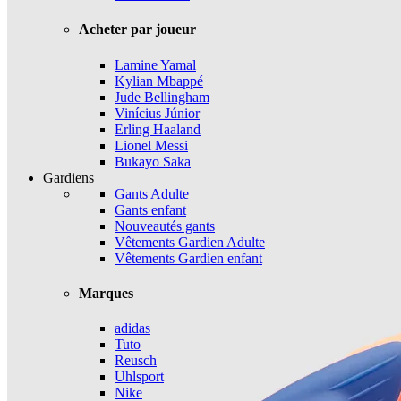
Acheter par joueur
Lamine Yamal
Kylian Mbappé
Jude Bellingham
Vinícius Júnior
Erling Haaland
Lionel Messi
Bukayo Saka
Gardiens
Gants Adulte
Gants enfant
Nouveautés gants
Vêtements Gardien Adulte
Vêtements Gardien enfant
Marques
adidas
Tuto
Reusch
Uhlsport
Nike