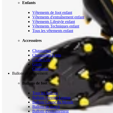
Enfants
Vêtements de foot enfant
Vêtements d'entraînement enfant
Vêtements Lifestyle enfant
Vêtements Techniques enfant
Tous les vêtements enfant
Accessoires
Chaussettes
Chaussettes à grip
Cache-Cou
Gants
Chapeaux
Ballons et équipement
Ballons de foot
Tous les ballons
Ballons Premier League
Ballons Coupe du Monde
Ballons de match
Ballons d'entraînement