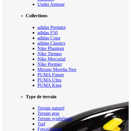
Under Armour
Collections
adidas Predator
adidas F50
adidas Copa
adidas Classics
Nike Phantom
Nike Tiempo
Nike Mercurial
Nike Premier
Mizuno Morelia Neo
PUMA Future
PUMA Ultra
PUMA King
Type de terrain
Terrain naturel
Terrain gras
Terrain synthétique
Turf
Futsal/Indoor