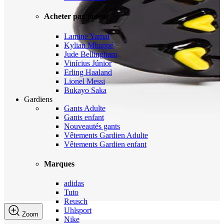
Acheter par joueur
Lamine Yamal
Kylian Mbappé
Jude Bellingham
Vinícius Júnior
Erling Haaland
Lionel Messi
Bukayo Saka
Gardiens
Gants Adulte
Gants enfant
Nouveautés gants
Vêtements Gardien Adulte
Vêtements Gardien enfant
Marques
adidas
Tuto
Reusch
Uhlsport
Zoom
Nike