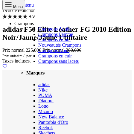
Aller au contenu
Menu
19% de réduction
4.9
Crampons
adidas F50 Elite Leather FG 2010 Edition
Crampons Adulte
Crampons Femme
Noir/Jaune/Jaune Utilitaire
Crampons enfant
Nouveautés Crampons
Prix normal
225,00€
Prix normal
280,00€
Crampons Noirs
Crampons en cuir
Prix unitaire
/
par
Taxes incluses.
Crampons sans lacets
Marques
adidas
Nike
PUMA
Diadora
Lotto
Mizuno
New Balance
Pantofola d'Oro
Reebok
Skechers