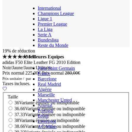
International
Champions League
Ligue 1
Premier League
La Liga
Serie A
Bundesliga
Reste du Monde
19% de réduction
4.9
Meilleures Equipes
adidas F50 Elite Leather FG 2010 Edition
Noir/Jaune/Jaune Utilitaire
Paris Saint Germain
Prix normal
225,00€
Prix normal
280,00€
France
Prix unitaire
/
par
Barcelone
Taxes incluses.
Real Madrid
Algérie
Marseille
Taille
Manchester Unted
36
Variante épuisée ou indisponible
Arsenal
36.66
Variante épuisée ou indisponible
Portugal
37.33
Variante épuisée ou indisponible
Brésil
38
Variante épuisée ou indisponible
Liverpool
38.66
Variante épuisée ou indisponible
AC Milan