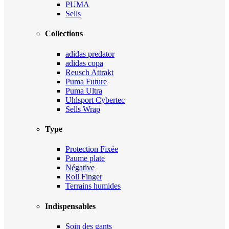
PUMA
Sells
Collections
adidas predator
adidas copa
Reusch Attrakt
Puma Future
Puma Ultra
Uhlsport Cybertec
Sells Wrap
Type
Protection Fixée
Paume plate
Négative
Roll Finger
Terrains humides
Indispensables
Soin des gants