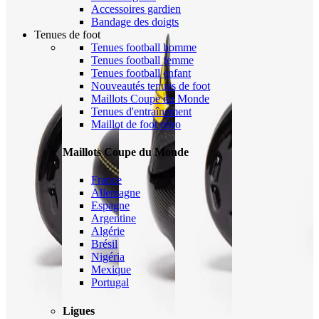
Accessoires gardien
Bandage des doigts
Tenues de foot
Tenues football homme
Tenues football femme
Tenues football enfant
Nouveautés tenues de foot
Maillots Coupe du Monde
Tenues d'entraînement
Maillot de foot rétro
Maillots Coupe du Monde
France
Allemagne
Espagne
Argentine
Algérie
Brésil
Nigéria
Mexique
Portugal
Ligues