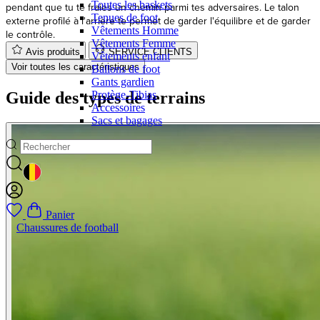
Toutes les baskets
le contrôle.
Tenues de foot
Avis produits
SERVICE CLIENTS
Vêtements Homme
Voir toutes les caractéristiques
Vêtements Femme
Vêtements enfant
Guide des types de terrains
Ballons de foot
Gants gardien
Protège-Tibias
Accessoires
Sacs et bagages
GEOLOCATION BUTTON: BELGIQUE
Panier
Chaussures de football