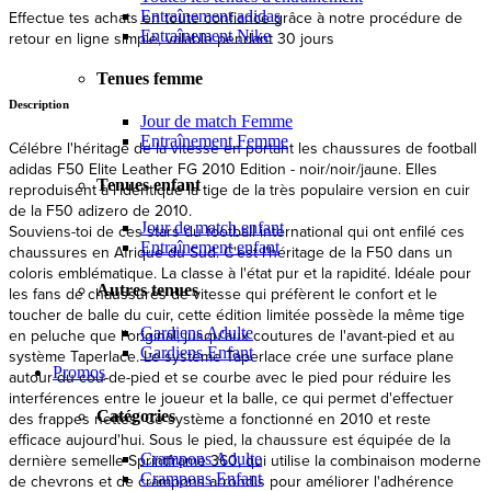
Entraînement adidas
Expédition et livraison rapides depuis l'UE
Entraînement Nike
Description
Tenues femme
Célébre l'héritage de la vitesse en portant les chaussures de football
Jour de match Femme
adidas F50 Elite Leather FG 2010 Edition - noir/noir/jaune. Elles
Entraînement Femme
reproduisent à l'identique la tige de la très populaire version en cuir
de la F50 adizero de 2010.
Tenues enfant
Souviens-toi de ces stars du football international qui ont enfilé ces
chaussures en Afrique du Sud. C'est l'héritage de la F50 dans un
Jour de match enfant
coloris emblématique. La classe à l'état pur et la rapidité. Idéale pour
Entraînement enfant
les fans de chaussures de vitesse qui préfèrent le confort et le
toucher de balle du cuir, cette édition limitée possède la même tige
Autres tenues
en peluche que l'original, jusqu'aux coutures de l'avant-pied et au
système Taperlace. Le système Taperlace crée une surface plane
Gardiens Adulte
autour du cou-de-pied et se courbe avec le pied pour réduire les
Gardiens Enfant
interférences entre le joueur et la balle, ce qui permet d'effectuer
Promos
des frappes nettes. Ce système a fonctionné en 2010 et reste
efficace aujourd'hui. Sous le pied, la chaussure est équipée de la
Catégories
dernière semelle Sprintframe 360, qui utilise la combinaison moderne
de chevrons et de crampons arrondis pour améliorer l'adhérence
Crampons Adulte
pendant que tu te fraies un chemin parmi tes adversaires. Le talon
Crampons Enfant
externe profilé à l'arrière te permet de garder l'équilibre et de garder