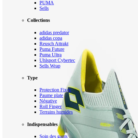
PUMA
Sells
Collections
adidas predator
adidas copa
Reusch Attrakt
Puma Future
Puma Ultra
Uhlsport Cybertec
Sells Wrap
Type
Protection Fixée
Paume plate
Négative
Roll Finger
Terrains humides
Indispensables
Soin des gants