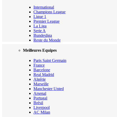
International
Champions League
Ligue 1
Premier League
La Liga
Serie A
Bundesliga
Reste du Monde
Meilleures Equipes
Paris Saint Germain
France
Barcelone
Real Madrid
Algérie
Marseille
Manchester Unted
Arsenal
Portugal
Brésil
Liverpool
AC Milan