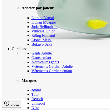
Acheter par joueur
Lamine Yamal
Kylian Mbappé
Jude Bellingham
Vinícius Júnior
Erling Haaland
Lionel Messi
Bukayo Saka
Gardiens
Gants Adulte
Gants enfant
Nouveautés gants
Vêtements Gardien Adulte
Vêtements Gardien enfant
Marques
adidas
Tuto
Reusch
Uhlsport
Zoom
Nike