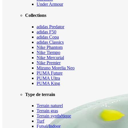
Under Armour
Collections
adidas Predator
adidas F50
adidas Copa
adidas Classics
Nike Phantom
Nike Tiempo
Nike Mercurial
Nike Premier
Mizuno Morelia Neo
PUMA Future
PUMA Ultra
PUMA King
Type de terrain
Terrain naturel
Terrain gras
Terrain synthétique
Turf
Futsal/Indoor