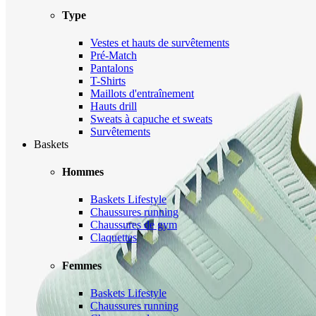
Type
Vestes et hauts de survêtements
Pré-Match
Pantalons
T-Shirts
Maillots d'entraînement
Hauts drill
Sweats à capuche et sweats
Survêtements
Baskets
Hommes
Baskets Lifestyle
Chaussures running
Chaussures de gym
Claquettes
Femmes
Baskets Lifestyle
Chaussures running