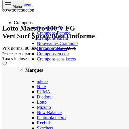
Aller au contenu
Menu
60% de réduction
Crampons
Lotto Maestro 100 V FG
Crampons Adulte
Crampons Femme
Vert Surf Spray/Bleu Uniforme
Crampons enfant
Nouveautés Crampons
Prix normal
80,00€
Prix normal
200,00€
Crampons Noirs
Crampons en cuir
Prix unitaire
/
par
Taxes incluses.
Crampons sans lacets
Marques
adidas
Nike
PUMA
Diadora
Lotto
Mizuno
New Balance
Pantofola d'Oro
Reebok
Skechers