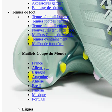
Accessoires gardien
Bandage des doigts
Tenues de foot
Tenues football homme
Tenues football femme
Tenues football enfant
Nouveautés tenues de foot
Maillots Coupe du Monde
Tenues d'entraînement
Maillot de foot rétro
Maillots Coupe du Monde
France
Allemagne
Espagne
Argentine
Algérie
Brésil
Nigéria
Mexique
Portugal
Ligues