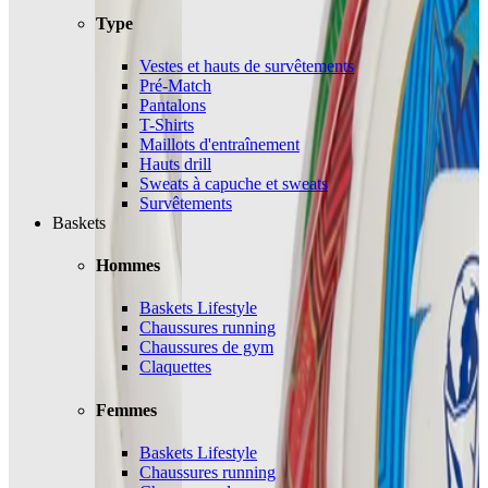
Type
Vestes et hauts de survêtements
Pré-Match
Pantalons
T-Shirts
Maillots d'entraînement
Hauts drill
Sweats à capuche et sweats
Survêtements
Baskets
Hommes
Baskets Lifestyle
Chaussures running
Chaussures de gym
Claquettes
Femmes
Baskets Lifestyle
Chaussures running