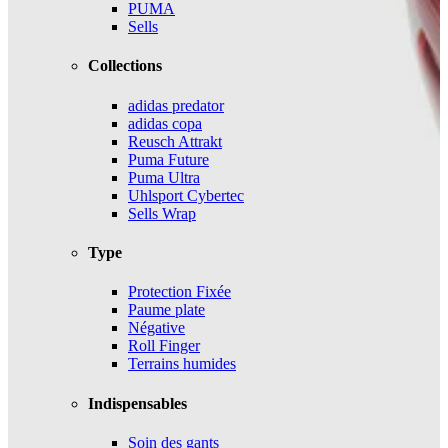
PUMA
Sells
Collections
adidas predator
adidas copa
Reusch Attrakt
Puma Future
Puma Ultra
Uhlsport Cybertec
Sells Wrap
Type
Protection Fixée
Paume plate
Négative
Roll Finger
Terrains humides
Indispensables
Soin des gants