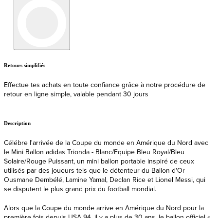
Retours simplifiés
L
Effectue tes achats en toute confiance grâce à notre procédure de
E
retour en ligne simple, valable pendant 30 jours
Description
Célébre l'arrivée de la Coupe du monde en Amérique du Nord avec
le Mini Ballon adidas Trionda - Blanc/Equipe Bleu Royal/Bleu
Solaire/Rouge Puissant, un mini ballon portable inspiré de ceux
utilisés par des joueurs tels que le détenteur du Ballon d'Or
Ousmane Dembélé, Lamine Yamal, Declan Rice et Lionel Messi, qui
se disputent le plus grand prix du football mondial.
Alors que la Coupe du monde arrive en Amérique du Nord pour la
première fois depuis USA 94, il y a plus de 30 ans, le ballon officiel «