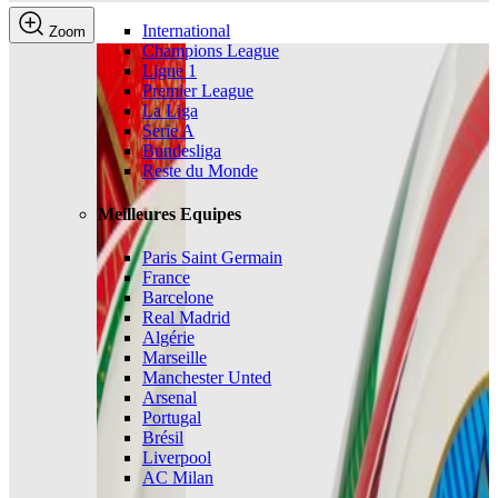
International
Zoom
Champions League
Ligue 1
Premier League
La Liga
Serie A
Bundesliga
Reste du Monde
Meilleures Equipes
Paris Saint Germain
France
Barcelone
Real Madrid
Algérie
Marseille
Manchester Unted
Arsenal
Portugal
Brésil
Liverpool
AC Milan