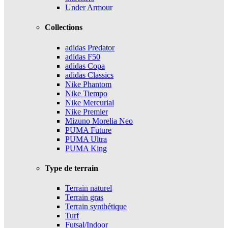
Under Armour
Collections
adidas Predator
adidas F50
adidas Copa
adidas Classics
Nike Phantom
Nike Tiempo
Nike Mercurial
Nike Premier
Mizuno Morelia Neo
PUMA Future
PUMA Ultra
PUMA King
Type de terrain
Terrain naturel
Terrain gras
Terrain synthétique
Turf
Futsal/Indoor