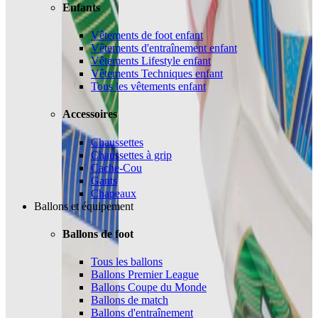
Enfants
Vêtements de foot enfant
Vêtements d'entraînement enfant
Vêtements Lifestyle enfant
Vêtements Techniques enfant
Tous les vêtements enfant
Accessoires
Chaussettes
Chaussettes à grip
Cache-Cou
Gants
Chapeaux
Ballons et équipement
Ballons de foot
Tous les ballons
Ballons Premier League
Ballons Coupe du Monde
Ballons de match
Ballons d'entraînement