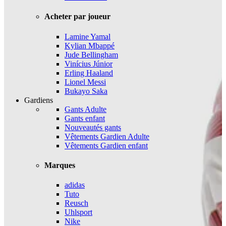
Acheter par joueur
Lamine Yamal
Kylian Mbappé
Jude Bellingham
Vinícius Júnior
Erling Haaland
Lionel Messi
Bukayo Saka
Gardiens
Gants Adulte
Gants enfant
Nouveautés gants
Vêtements Gardien Adulte
Vêtements Gardien enfant
Marques
adidas
Tuto
Reusch
Uhlsport
Nike