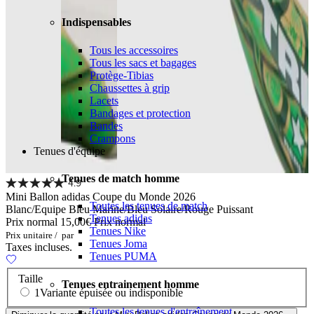
Indispensables
Tous les accessoires
Tous les sacs et bagages
Protège-Tibias
Chaussettes à grip
Lacets
Bandages et protection
Bandes
Crampons
Tenues d'équipe
Tenues de match homme
4.9
Mini Ballon adidas Coupe du Monde 2026
Toutes les tenues de match
Blanc/Equipe Bleu Marine/Bleu Solaire/Rouge Puissant
Tenues adidas
Prix normal
15,00€
Prix normal
Tenues Nike
Prix unitaire
/
par
Tenues Joma
Taxes incluses.
Tenues PUMA
Taille
Tenues entrainement homme
1
Variante épuisée ou indisponible
Toutes les tenues d'entraînement