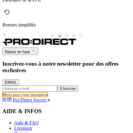
Retours simplifiés
M
Retour en haut
Inscrivez-vous à notre newsletter pour des offres
exclusives
EMAIL
S’inscrire
Merci pour votre inscription
Pro:Direct Soccer
AIDE & INFOS
Aide & FAQ
Livraison