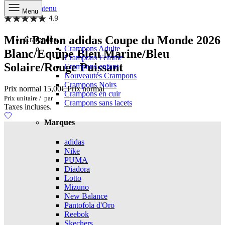
Aller au contenu
Menu
4.9
Mini Ballon adidas Coupe du Monde 2026
Crampons
Crampons Adulte
Blanc/Equipe Bleu Marine/Bleu
Crampons Femme
Solaire/Rouge Puissant
Crampons enfant
Nouveautés Crampons
Crampons Noirs
Prix normal
15,00€
Prix normal
Crampons en cuir
Prix unitaire
/
par
Crampons sans lacets
Taxes incluses.
Marques
adidas
Nike
PUMA
Diadora
Lotto
Mizuno
New Balance
Pantofola d'Oro
Reebok
Skechers