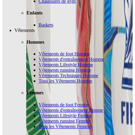
Chaussures de gym
Enfants
Baskets
Vêtements
Hommes
Vêtements de foot Homme
Vêtements d'entraînement Homme
Vêtements Lifestyle Homme
Vêtements running Homme
Vêtements Techniques Homme
Tous les Vêtements Homme
Femmes
Vêtements de foot Femme
Vêtements d'entraînement Femme
Vêtements Lifestyle Femme
Vêtements running Femme
Tous les Vêtements Femme