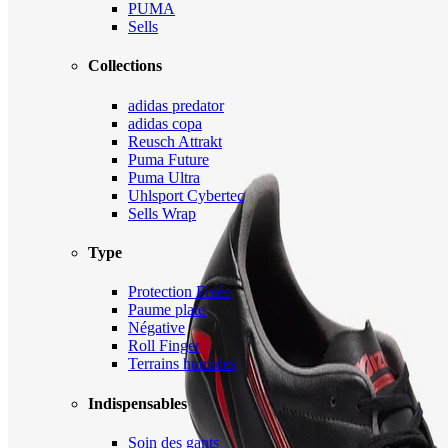
PUMA
Sells
Collections
adidas predator
adidas copa
Reusch Attrakt
Puma Future
Puma Ultra
Uhlsport Cybertec
Sells Wrap
Type
Protection Fixée
Paume plate
Négative
Roll Finger
Terrains humides
Indispensables
Soin des gants