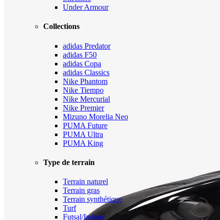
Under Armour
Collections
adidas Predator
adidas F50
adidas Copa
adidas Classics
Nike Phantom
Nike Tiempo
Nike Mercurial
Nike Premier
Mizuno Morelia Neo
PUMA Future
PUMA Ultra
PUMA King
Type de terrain
Terrain naturel
Terrain gras
Terrain synthétique
Turf
Futsal/Indoor