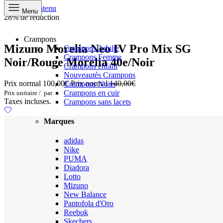
Aller au contenu
Menu
28% de réduction
Crampons
Mizuno Morelia Neo IV Pro Mix SG
Crampons Adulte
Crampons Femme
Noir/Rouge Morelia 40e/Noir
Crampons enfant
Nouveautés Crampons
Prix normal
100,00€
Prix normal
140,00€
Crampons Noirs
Crampons en cuir
Prix unitaire
/
par
Taxes incluses.
Crampons sans lacets
Marques
adidas
Nike
PUMA
Diadora
Lotto
Mizuno
New Balance
Pantofola d'Oro
Reebok
Skechers