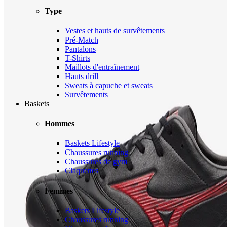
Type
Vestes et hauts de survêtements
Pré-Match
Pantalons
T-Shirts
Maillots d'entraînement
Hauts drill
Sweats à capuche et sweats
Survêtements
Baskets
Hommes
Baskets Lifestyle
Chaussures running
Chaussures de gym
Claquettes
Femmes
Baskets Lifestyle
Chaussures running