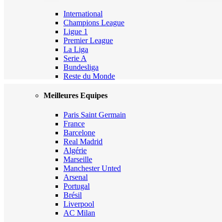
International
Champions League
Ligue 1
Premier League
La Liga
Serie A
Bundesliga
Reste du Monde
Meilleures Equipes
Paris Saint Germain
France
Barcelone
Real Madrid
Algérie
Marseille
Manchester Unted
Arsenal
Portugal
Brésil
Liverpool
AC Milan