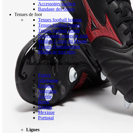
Accessoires gardien
Bandage des doigts
Tenues de foot
Tenues football homme
Tenues football femme
Tenues football enfant
Nouveautés tenues de foot
Maillots Coupe du Monde
Tenues d'entraînement
Maillot de foot rétro
Maillots Coupe du Monde
France
Allemagne
Espagne
Argentine
Algérie
Brésil
Nigéria
Mexique
Portugal
Ligues