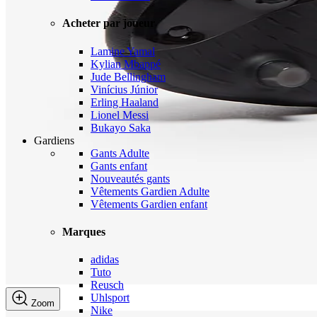
Acheter par joueur
Lamine Yamal
Kylian Mbappé
Jude Bellingham
Vinícius Júnior
Erling Haaland
Lionel Messi
Bukayo Saka
Gardiens
Gants Adulte
Gants enfant
Nouveautés gants
Vêtements Gardien Adulte
Vêtements Gardien enfant
Marques
adidas
Tuto
Reusch
Uhlsport
Zoom
Nike