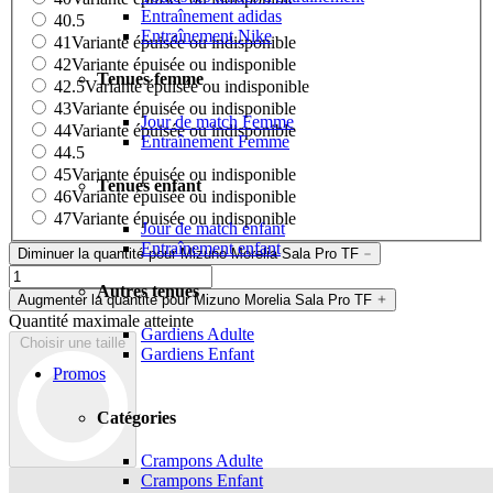
Entraînement adidas
40.5
Entraînement Nike
41
Variante épuisée ou indisponible
42
Variante épuisée ou indisponible
Tenues femme
42.5
Variante épuisée ou indisponible
43
Variante épuisée ou indisponible
Jour de match Femme
44
Variante épuisée ou indisponible
Entraînement Femme
44.5
45
Variante épuisée ou indisponible
Tenues enfant
46
Variante épuisée ou indisponible
47
Variante épuisée ou indisponible
Jour de match enfant
Entraînement enfant
Diminuer la quantité pour Mizuno Morelia Sala Pro TF
Autres tenues
Augmenter la quantité pour Mizuno Morelia Sala Pro TF
Quantité maximale atteinte
Gardiens Adulte
Choisir une taille
Gardiens Enfant
Promos
Catégories
Crampons Adulte
Crampons Enfant