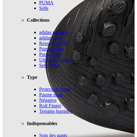
PUMA
Sells
Collections
adidas predator
adidas copa
Reusch Attrakt
Puma Future
Puma Ultra
Uhlsport Cybertec
Sells Wrap
Type
Protection Fixée
Paume plate
Négative
Roll Finger
Terrains humides
Indispensables
Soin des gants