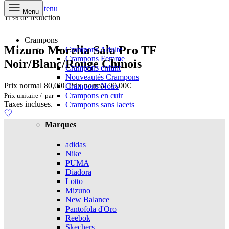
Aller au contenu
Menu
11% de réduction
Crampons
Mizuno Morelia Sala Pro TF
Crampons Adulte
Crampons Femme
Noir/Blanc/Rouge Chinois
Crampons enfant
Nouveautés Crampons
Prix normal
80,00€
Prix normal
90,00€
Crampons Noirs
Crampons en cuir
Prix unitaire
/
par
Taxes incluses.
Crampons sans lacets
Marques
adidas
Nike
PUMA
Diadora
Lotto
Mizuno
New Balance
Pantofola d'Oro
Reebok
Skechers