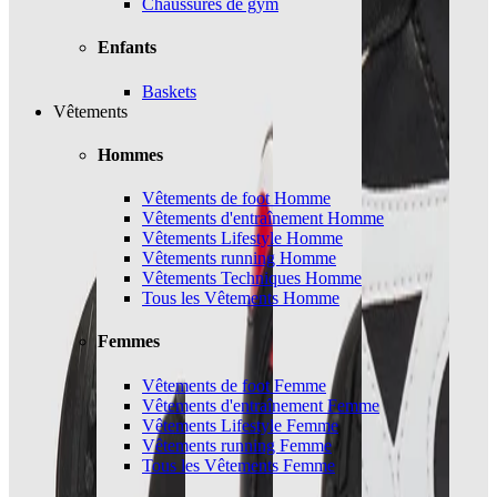
Chaussures de gym
Enfants
Baskets
Vêtements
Hommes
Vêtements de foot Homme
Vêtements d'entraînement Homme
Vêtements Lifestyle Homme
Vêtements running Homme
Vêtements Techniques Homme
Tous les Vêtements Homme
Femmes
Vêtements de foot Femme
Vêtements d'entraînement Femme
Vêtements Lifestyle Femme
Vêtements running Femme
Tous les Vêtements Femme