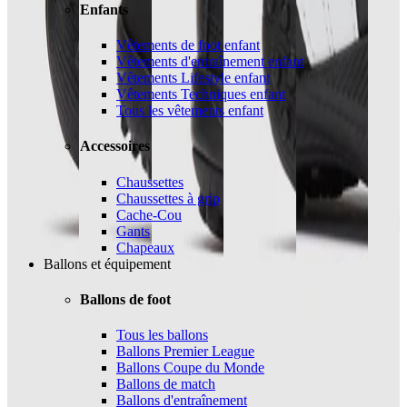
Enfants
Vêtements de foot enfant
Vêtements d'entraînement enfant
Vêtements Lifestyle enfant
Vêtements Techniques enfant
Tous les vêtements enfant
Accessoires
Chaussettes
Chaussettes à grip
Cache-Cou
Gants
Chapeaux
Ballons et équipement
Ballons de foot
Tous les ballons
Ballons Premier League
Ballons Coupe du Monde
Ballons de match
Ballons d'entraînement