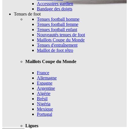
Accessoires gardien
Bandage des doigts
Tenues de foot
Tenues football homme
Tenues football femme
Tenues football enfant
Nouveautés tenues de foot
Maillots Coupe du Monde
Tenues d'entraînement
Maillot de foot rétro
Maillots Coupe du Monde
France
Allemagne
Espagne
Argentine
Algérie
Brésil
Nigéria
Mexique
Portugal
Ligues