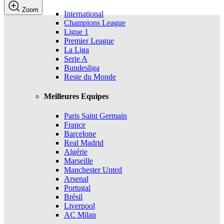
Zoom
International
Champions League
Ligue 1
Premier League
La Liga
Serie A
Bundesliga
Reste du Monde
Meilleures Equipes
Paris Saint Germain
France
Barcelone
Real Madrid
Algérie
Marseille
Manchester Unted
Arsenal
Portugal
Brésil
Liverpool
AC Milan