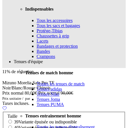
Indispensables
Tous les accessoires
Tous les sacs et bagages
Protège-Tibias
Chaussettes à grip
Lacets
Bandages et protection
Bandes
Crampons
Tenues d'équipe
11% de réduction
Tenues de match homme
Mizuno Morelia Sala Pro TF
Toutes les tenues de match
Noir/Blanc/Rouge Chinois
Tenues adidas
Prix normal
80,00€
Prix normal
90,00€
Tenues Nike
Prix unitaire
/
par
Tenues Joma
Taxes incluses.
Tenues PUMA
Tenues entrainement homme
Taille
39
Variante épuisée ou indisponible
Toutes les tenues d'entraînement
40
Variante épuisée ou indisponible