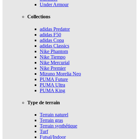
Under Armour
Collections
adidas Predator
adidas F50
adidas Copa
adidas Classics
Nike Phantom
Nike Tiempo
Nike Mercurial
Nike Premier
Mizuno Morelia Neo
PUMA Future
PUMA Ultra
PUMA King
Type de terrain
Terrain naturel
Terrain gras
Terrain synthétique
Turf
Futsal/Indoor