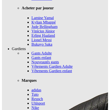
Acheter par joueur
Lamine Yamal
Kylian Mbappé
Jude Bellingham
Vinícius Júnior
Erling Haaland
Lionel Messi
Bukayo Saka
Gardiens
Gants Adulte
Gants enfant
Nouveautés gants
Vêtements Gardien Adulte
Vêtements Gardien enfant
Marques
adidas
Tuto
Reusch
Uhlsport
Nike