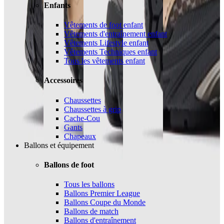
Enfants
Vêtements de foot enfant
Vêtements d'entraînement enfant
Vêtements Lifestyle enfant
Vêtements Techniques enfant
Tous les vêtements enfant
Accessoires
Chaussettes
Chaussettes à grip
Cache-Cou
Gants
Chapeaux
Ballons et équipement
Ballons de foot
Tous les ballons
Ballons Premier League
Ballons Coupe du Monde
Ballons de match
Ballons d'entraînement