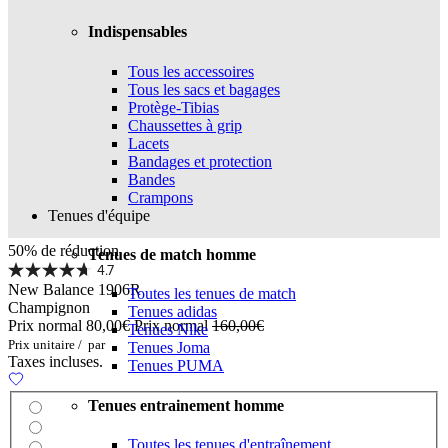
Indispensables
Tous les accessoires
Tous les sacs et bagages
Protège-Tibias
Chaussettes à grip
Lacets
Bandages et protection
Bandes
Crampons
Tenues d'équipe
50% de réduction
Tenues de match homme
4.7
New Balance 1906R
Toutes les tenues de match
Champignon
Tenues adidas
Prix normal
80,00€
Prix normal
160,00€
Tenues Nike
Prix unitaire
/
par
Tenues Joma
Taxes incluses.
Tenues PUMA
Tenues entrainement homme
Toutes les tenues d'entraînement