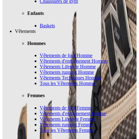
Chaussures de gym
Enfants
Baskets
Vêtements
Hommes
Vêtements de foot Homme
Vêtements d'entraînement Homme
Vêtements Lifestyle Homme
Vêtements running Homme
Vêtements Techniques Homme
Tous les Vêtements Homme
Femmes
Vêtements de foot Femme
Vêtements d'entraînement Femme
Vêtements Lifestyle Femme
Vêtements running Femme
Tous les Vêtements Femme