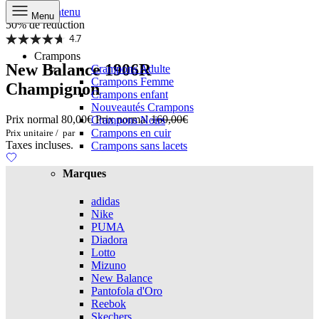
Aller au contenu
Menu
50% de réduction
4.7
Crampons
New Balance 1906R
Crampons Adulte
Crampons Femme
Champignon
Crampons enfant
Nouveautés Crampons
Prix normal
80,00€
Prix normal
160,00€
Crampons Noirs
Crampons en cuir
Prix unitaire
/
par
Taxes incluses.
Crampons sans lacets
Marques
adidas
Nike
PUMA
Diadora
Lotto
Mizuno
New Balance
Pantofola d'Oro
Reebok
Skechers