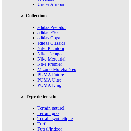
Under Armour
Collections
adidas Predator
adidas F50
adidas Copa
adidas Classics
Nike Phantom
Nike Tiempo
Nike Mercurial
Nike Premier
Mizuno Morelia Neo
PUMA Future
PUMA Ultra
PUMA King
Type de terrain
Terrain naturel
Terrain gras
Terrain synthétique
Turf
Futsal/Indoor