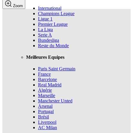
Zoom
International
Champions League
Ligue 1
Premier League
La Liga
Serie A
Bundesliga
Reste du Monde
Meilleures Equipes
Paris Saint Germain
France
Barcelone
Real Madrid
Algérie
Marseille
Manchester Unted
Arsenal
Portugal
Brésil
Liverpool
AC Milan