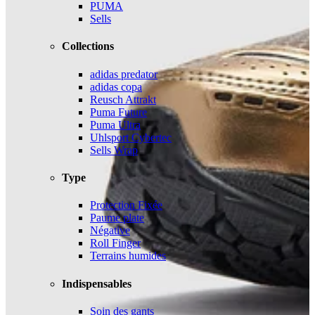
PUMA
Sells
Collections
adidas predator
adidas copa
Reusch Attrakt
Puma Future
Puma Ultra
Uhlsport Cybertec
Sells Wrap
Type
Protection Fixée
Paume plate
Négative
Roll Finger
Terrains humides
Indispensables
Soin des gants