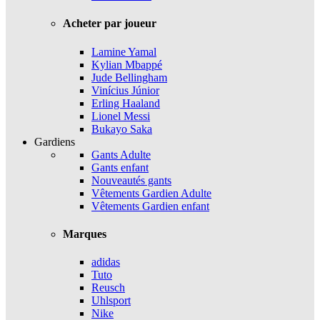
Acheter par joueur
Lamine Yamal
Kylian Mbappé
Jude Bellingham
Vinícius Júnior
Erling Haaland
Lionel Messi
Bukayo Saka
Gardiens
Gants Adulte
Gants enfant
Nouveautés gants
Vêtements Gardien Adulte
Vêtements Gardien enfant
Marques
adidas
Tuto
Reusch
Uhlsport
Nike