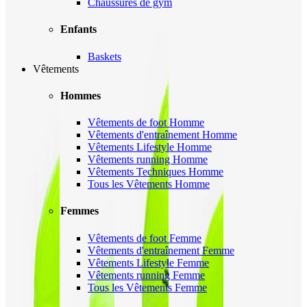
Chaussures de gym
Enfants
Baskets
Vêtements
Hommes
Vêtements de foot Homme
Vêtements d'entraînement Homme
Vêtements Lifestyle Homme
Vêtements running Homme
Vêtements Techniques Homme
Tous les Vêtements Homme
Femmes
Vêtements de foot Femme
Vêtements d'entraînement Femme
Vêtements Lifestyle Femme
Vêtements running Femme
Tous les Vêtements Femme