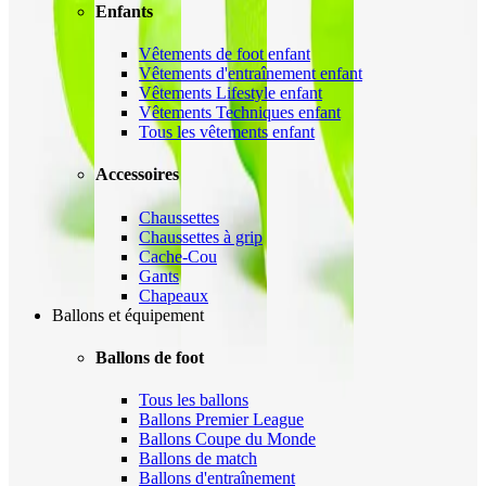
Enfants
Vêtements de foot enfant
Vêtements d'entraînement enfant
Vêtements Lifestyle enfant
Vêtements Techniques enfant
Tous les vêtements enfant
Accessoires
Chaussettes
Chaussettes à grip
Cache-Cou
Gants
Chapeaux
Ballons et équipement
Ballons de foot
Tous les ballons
Ballons Premier League
Ballons Coupe du Monde
Ballons de match
Ballons d'entraînement