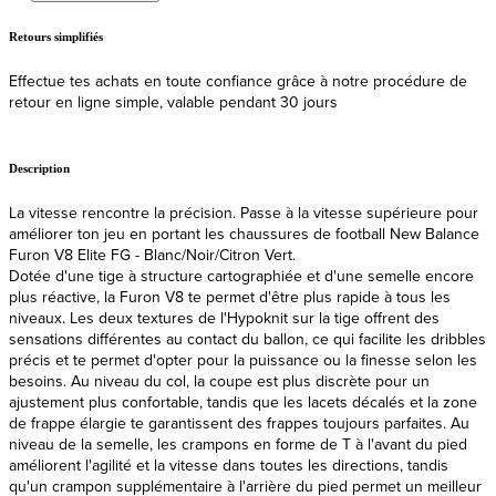
Livraison
Expédition et livraison rapides depuis l'UE
Description
La vitesse rencontre la précision. Passe à la vitesse supérieure pour
améliorer ton jeu en portant les chaussures de football New Balance
Furon V8 Elite FG - Blanc/Noir/Citron Vert.
Dotée d'une tige à structure cartographiée et d'une semelle encore
plus réactive, la Furon V8 te permet d'être plus rapide à tous les
niveaux. Les deux textures de l'Hypoknit sur la tige offrent des
sensations différentes au contact du ballon, ce qui facilite les dribbles
précis et te permet d'opter pour la puissance ou la finesse selon les
besoins. Au niveau du col, la coupe est plus discrète pour un
ajustement plus confortable, tandis que les lacets décalés et la zone
de frappe élargie te garantissent des frappes toujours parfaites. Au
niveau de la semelle, les crampons en forme de T à l'avant du pied
améliorent l'agilité et la vitesse dans toutes les directions, tandis
qu'un crampon supplémentaire à l'arrière du pied permet un meilleur
contrôle lors des mouvements brusques. Une traction plus rapide
signifie des réactions plus rapides, ce qui te donne une longueur