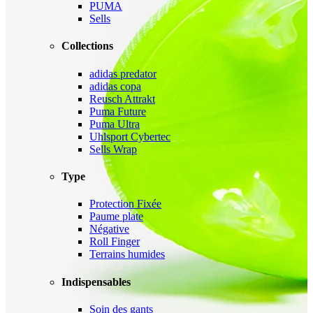
PUMA
Sells
Collections
adidas predator
adidas copa
Reusch Attrakt
Puma Future
Puma Ultra
Uhlsport Cybertec
Sells Wrap
Type
Protection Fixée
Paume plate
Négative
Roll Finger
Terrains humides
Indispensables
Soin des gants