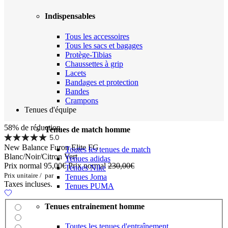
Indispensables
Tous les accessoires
Tous les sacs et bagages
Protège-Tibias
Chaussettes à grip
Lacets
Bandages et protection
Bandes
Crampons
Tenues d'équipe
58% de réduction
Tenues de match homme
5.0
New Balance Furon Elite FG
Toutes les tenues de match
Blanc/Noir/Citron Vert
Tenues adidas
Prix normal
95,00€
Prix normal
230,00€
Tenues Nike
Prix unitaire
/
par
Tenues Joma
Taxes incluses.
Tenues PUMA
Tenues entrainement homme
Toutes les tenues d'entraînement