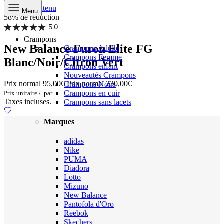
Aller au contenu
Menu
58% de réduction
5.0
Crampons
New Balance Furon Elite FG
Crampons Adulte
Crampons Femme
Blanc/Noir/Citron Vert
Crampons enfant
Nouveautés Crampons
Prix normal
95,00€
Prix normal
230,00€
Crampons Noirs
Crampons en cuir
Prix unitaire
/
par
Taxes incluses.
Crampons sans lacets
Marques
adidas
Nike
PUMA
Diadora
Lotto
Mizuno
New Balance
Pantofola d'Oro
Reebok
Skechers