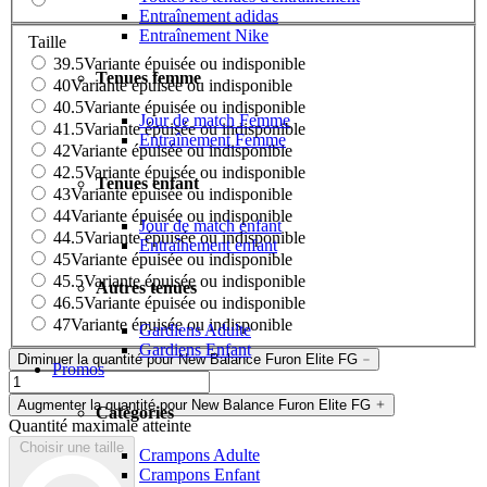
Entraînement adidas
Entraînement Nike
Taille
39.5
Variante épuisée ou indisponible
Tenues femme
40
Variante épuisée ou indisponible
40.5
Variante épuisée ou indisponible
Jour de match Femme
41.5
Variante épuisée ou indisponible
Entraînement Femme
42
Variante épuisée ou indisponible
42.5
Variante épuisée ou indisponible
Tenues enfant
43
Variante épuisée ou indisponible
44
Variante épuisée ou indisponible
Jour de match enfant
44.5
Variante épuisée ou indisponible
Entraînement enfant
45
Variante épuisée ou indisponible
45.5
Variante épuisée ou indisponible
Autres tenues
46.5
Variante épuisée ou indisponible
47
Variante épuisée ou indisponible
Gardiens Adulte
Gardiens Enfant
Diminuer la quantité pour New Balance Furon Elite FG
Promos
Augmenter la quantité pour New Balance Furon Elite FG
Catégories
Quantité maximale atteinte
Choisir une taille
Crampons Adulte
Crampons Enfant