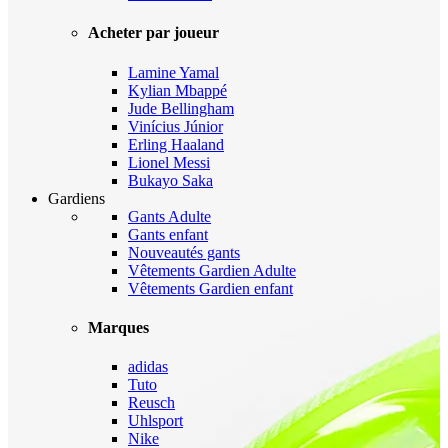
Acheter par joueur
Lamine Yamal
Kylian Mbappé
Jude Bellingham
Vinícius Júnior
Erling Haaland
Lionel Messi
Bukayo Saka
Gardiens
Gants Adulte
Gants enfant
Nouveautés gants
Vêtements Gardien Adulte
Vêtements Gardien enfant
Marques
adidas
Tuto
Reusch
Uhlsport
Nike