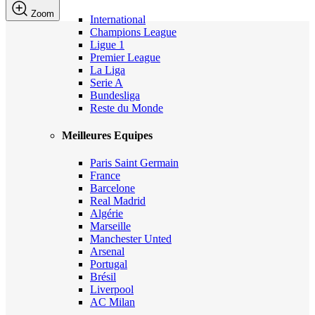
Zoom
International
Champions League
Ligue 1
Premier League
La Liga
Serie A
Bundesliga
Reste du Monde
Meilleures Equipes
Paris Saint Germain
France
Barcelone
Real Madrid
Algérie
Marseille
Manchester Unted
Arsenal
Portugal
Brésil
Liverpool
AC Milan