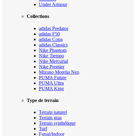
Under Armour
Collections
adidas Predator
adidas F50
adidas Copa
adidas Classics
Nike Phantom
Nike Tiempo
Nike Mercurial
Nike Premier
Mizuno Morelia Neo
PUMA Future
PUMA Ultra
PUMA King
Type de terrain
Terrain naturel
Terrain gras
Terrain synthétique
Turf
Futsal/Indoor