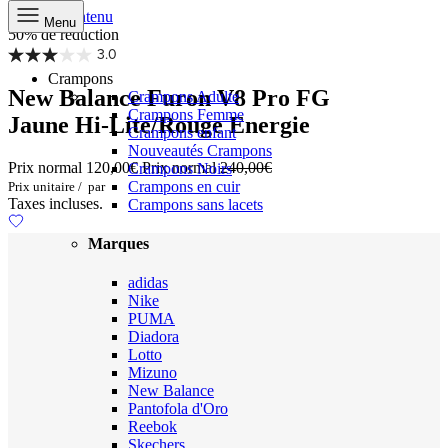
Aller au contenu
Menu
50% de réduction
3.0
Crampons
New Balance Furon V8 Pro FG
Crampons Adulte
Crampons Femme
Jaune Hi-Lite/Rouge Energie
Crampons enfant
Nouveautés Crampons
Prix normal
120,00€
Prix normal
240,00€
Crampons Noirs
Crampons en cuir
Prix unitaire
/
par
Taxes incluses.
Crampons sans lacets
Marques
adidas
Nike
PUMA
Diadora
Lotto
Mizuno
New Balance
Pantofola d'Oro
Reebok
Skechers