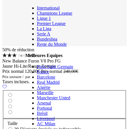
International
Champions League
Ligue 1
Premier League
La Liga
Serie A
Bundesliga
Reste du Monde
50% de réduction
3.0
Meilleures Equipes
New Balance Furon V8 Pro FG
Jaune Hi-Lite/Rouge Energie
Paris Saint Germain
Prix normal
120,00€
Prix normal
240,00€
France
Prix unitaire
/
par
Barcelone
Taxes incluses.
Real Madrid
Algérie
Marseille
Manchester Unted
Arsenal
Portugal
Brésil
Liverpool
Taille
AC Milan