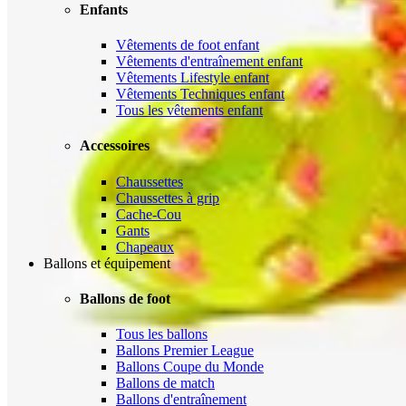
Enfants
Vêtements de foot enfant
Vêtements d'entraînement enfant
Vêtements Lifestyle enfant
Vêtements Techniques enfant
Tous les vêtements enfant
Accessoires
Chaussettes
Chaussettes à grip
Cache-Cou
Gants
Chapeaux
Ballons et équipement
Ballons de foot
Tous les ballons
Ballons Premier League
Ballons Coupe du Monde
Ballons de match
Ballons d'entraînement