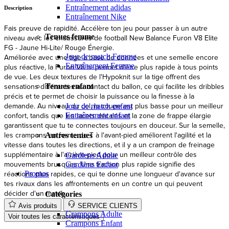
Entraînement adidas
Fais preuve de rapidité. Accélère ton jeu pour passer à un autre
Entraînement Nike
niveau avec les chaussures de football New Balance Furon V8 Elite
FG - Jaune Hi-Lite/ Rouge Énergie.
Tenues femme
Améliorée avec une tige à base de données et une semelle encore
plus réactive, la Furon V8 te permet d'être plus rapide à tous points
de vue. Les deux textures de l'Hypoknit sur la tige offrent des
Jour de match Femme
Entraînement Femme
sensations différentes au contact du ballon, ce qui facilite les dribbles
précis et te permet de choisir la puissance ou la finesse à la
demande. Au niveau du col, la coupe est plus basse pour un meilleur
Tenues enfant
confort, tandis que les lacets décalés et la zone de frappe élargie
garantissent que tu te connectes toujours en douceur. Sur la semelle,
Jour de match enfant
les crampons en forme de T à l'avant-pied améliorent l'agilité et la
Entraînement enfant
vitesse dans toutes les directions, et il y a un crampon de freinage
supplémentaire à l'arrière-pied pour un meilleur contrôle des
Autres tenues
mouvements brusques. Une traction plus rapide signifie des
réactions plus rapides, ce qui te donne une longueur d'avance sur
Gardiens Adulte
tes rivaux dans les affrontements en un contre un qui peuvent
Gardiens Enfant
décider d'un match.
Promos
Avis produits
SERVICE CLIENTS
Catégories
Voir toutes les caractéristiques
Crampons Adulte
Guide des types de terrains
Crampons Enfant