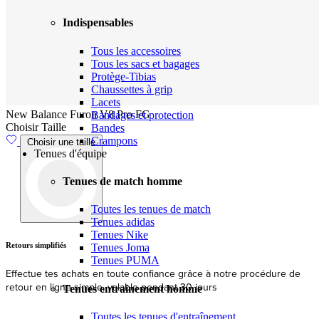
Indispensables
Tous les accessoires
Tous les sacs et bagages
Protège-Tibias
Chaussettes à grip
Lacets
New Balance Furon V8 Pro FG
Bandages et protection
Choisir Taille
Bandes
Crampons
Choisir une taille
Tenues d'équipe
Tenues de match homme
Toutes les tenues de match
Tenues adidas
Tenues Nike
Livraison
Tenues Joma
Tenues PUMA
Expédition et livraison rapides depuis l'UE
Tenues entrainement homme
Description
Toutes les tenues d'entraînement