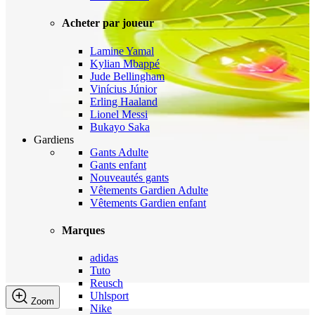
Acheter par joueur
Lamine Yamal
Kylian Mbappé
Jude Bellingham
Vinícius Júnior
Erling Haaland
Lionel Messi
Bukayo Saka
Gardiens
Gants Adulte
Gants enfant
Nouveautés gants
Vêtements Gardien Adulte
Vêtements Gardien enfant
Marques
adidas
Tuto
Reusch
Uhlsport
Zoom
Nike