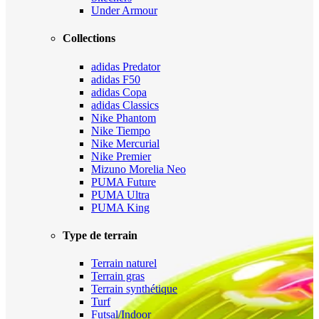
Under Armour
Collections
adidas Predator
adidas F50
adidas Copa
adidas Classics
Nike Phantom
Nike Tiempo
Nike Mercurial
Nike Premier
Mizuno Morelia Neo
PUMA Future
PUMA Ultra
PUMA King
Type de terrain
Terrain naturel
Terrain gras
Terrain synthétique
Turf
Futsal/Indoor