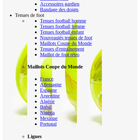
Accessoires gardien
Bandage des doigts
Tenues de foot
Tenues football homme
Tenues football femme
Tenues football enfant
Nouveautés tenues de foot
Maillots Coupe du Monde
Tenues d'entraînement
Maillot de foot rétro
Maillots Coupe du Monde
France
Allemagne
Espagne
Argentine
Algérie
Brésil
Nigéria
Mexique
Portugal
Ligues