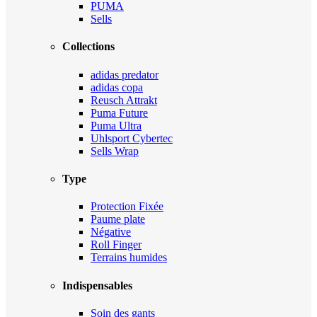
PUMA
Sells
Collections
adidas predator
adidas copa
Reusch Attrakt
Puma Future
Puma Ultra
Uhlsport Cybertec
Sells Wrap
Type
Protection Fixée
Paume plate
Négative
Roll Finger
Terrains humides
Indispensables
Soin des gants