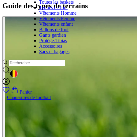
Toutes les baskets
Tenues de foot
Vêtements Homme
Vêtements Femme
Vêtements enfant
Ballons de foot
Gants gardien
Protège-Tibias
Accessoires
Sacs et bagages
GEOLOCATION BUTTON: BELGIQUE
Panier
Chaussures de football