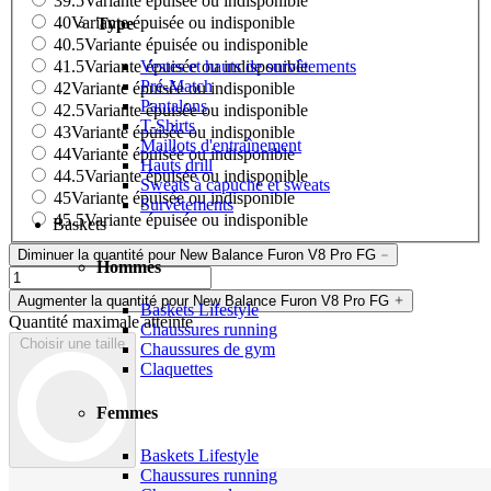
39.5
Variante épuisée ou indisponible
40
Variante épuisée ou indisponible
Type
40.5
Variante épuisée ou indisponible
Vestes et hauts de survêtements
41.5
Variante épuisée ou indisponible
Pré-Match
42
Variante épuisée ou indisponible
Pantalons
42.5
Variante épuisée ou indisponible
T-Shirts
43
Variante épuisée ou indisponible
Maillots d'entraînement
44
Variante épuisée ou indisponible
Hauts drill
44.5
Variante épuisée ou indisponible
Sweats à capuche et sweats
45
Variante épuisée ou indisponible
Survêtements
45.5
Variante épuisée ou indisponible
Baskets
Diminuer la quantité pour New Balance Furon V8 Pro FG
Hommes
Augmenter la quantité pour New Balance Furon V8 Pro FG
Baskets Lifestyle
Quantité maximale atteinte
Chaussures running
Choisir une taille
Chaussures de gym
Claquettes
Femmes
Baskets Lifestyle
Chaussures running