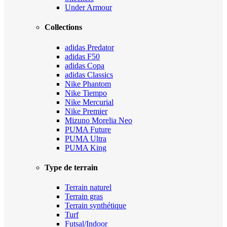
Under Armour
Collections
adidas Predator
adidas F50
adidas Copa
adidas Classics
Nike Phantom
Nike Tiempo
Nike Mercurial
Nike Premier
Mizuno Morelia Neo
PUMA Future
PUMA Ultra
PUMA King
Type de terrain
Terrain naturel
Terrain gras
Terrain synthétique
Turf
Futsal/Indoor