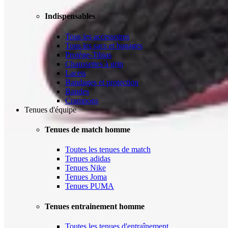
Indispensables
Tous les accessoires
Tous les sacs et bagages
Protège-Tibias
Chaussettes à grip
Lacets
Bandages et protection
Bandes
Crampons
Tenues d'équipe
Tenues de match homme
Toutes les tenues de match
Tenues adidas
Tenues Nike
Tenues Joma
Tenues PUMA
Tenues entrainement homme
Toutes les tenues d'entraînement