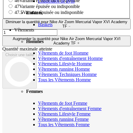
46
Variante épuisée ou indisponible
Chaussures de gym
47
Variante épuisée ou indisponible
47.5
Variante épuisée ou indisponible
Enfants
Diminuer la quantité pour Nike Air Zoom Mercurial Vapor XVI Academy
Baskets
TF
Vêtements
Augmenter la quantité pour Nike Air Zoom Mercurial Vapor XVI
Hommes
Academy TF
Quantité maximale atteinte
Vêtements de foot Homme
Choisir une taille
Vêtements d'entraînement Homme
Vêtements Lifestyle Homme
Vêtements running Homme
Vêtements Techniques Homme
Tous les Vêtements Homme
Femmes
Vêtements de foot Femme
Vêtements d'entraînement Femme
Vêtements Lifestyle Femme
Vêtements running Femme
Tous les Vêtements Femme