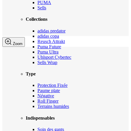
PUMA
Sells
Collections
adidas predator
adidas copa
Reusch Attrakt
Zoom
Puma Future
Puma Ultra
Uhlsport Cybertec
Sells Wrap
Type
Protection Fixée
Paume plate
Négative
Roll Finger
Terrains humides
Indispensables
Soin des gants