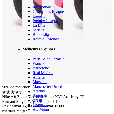
International
Champions League
Ligue 1
Premier League
La Liga
Serie A
Bundesliga
Reste du Monde
Meilleures Equipes
Paris Saint Germain
France
Barcelone
Real Madrid
Algérie
Marseille
Manchester Unted
50% de réduction
Arsenal
4.5
Portugal
Nike Air Zoom Mercurial Vapor XVI Academy TF
Brésil
Flamant Magique/Noir/Cramoisi Total
Liverpool
Prix normal
45,00€
Prix normal
90,00€
AC Milan
Prix unitaire
/
par