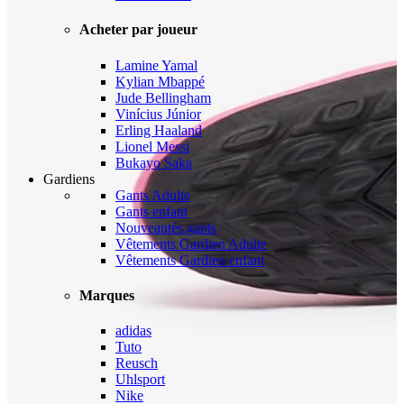
Acheter par joueur
Lamine Yamal
Kylian Mbappé
Jude Bellingham
Vinícius Júnior
Erling Haaland
Lionel Messi
Bukayo Saka
Gardiens
Gants Adulte
Gants enfant
Nouveautés gants
Vêtements Gardien Adulte
Vêtements Gardien enfant
Marques
adidas
Tuto
Reusch
Uhlsport
Nike