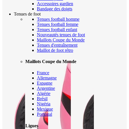
Accessoires gardien
Bandage des doigts
Tenues de foot
Tenues football homme
Tenues football femme
Tenues football enfant
Nouveautés tenues de foot
Maillots Coupe du Monde
Tenues d'entraînement
Maillot de foot rétro
Maillots Coupe du Monde
France
Allemagne
Espagne
Argentine
Algérie
Brésil
Nigéria
Mexique
Portugal
Ligues