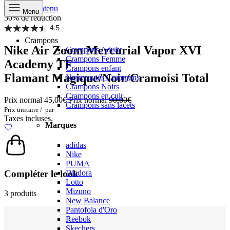
Aller au contenu
Menu
50% de réduction
4.5
Crampons
Nike Air Zoom Mercurial Vapor XVI
Crampons Adulte
Crampons Femme
Academy TF
Crampons enfant
Flamant Magique/Noir/Cramoisi Total
Nouveautés Crampons
Crampons Noirs
Crampons en cuir
Prix normal
45,00€
Prix normal
90,00€
Crampons sans lacets
Prix unitaire
/
par
Taxes incluses.
Marques
adidas
Nike
PUMA
Compléter le look
Diadora
Lotto
Mizuno
3 produits
New Balance
Pantofola d'Oro
Reebok
Skechers