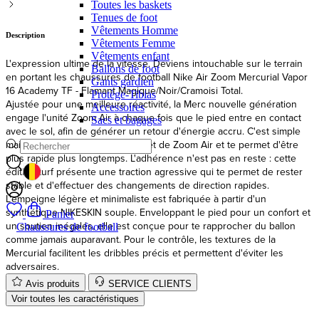
Toutes les baskets
Description
Tenues de foot
Vêtements Homme
L'expression ultime de la vitesse. Deviens intouchable sur le terrain
Vêtements Femme
en portant les chaussures de football Nike Air Zoom Mercurial Vapor
Vêtements enfant
16 Academy TF - Flamant Magique/Noir/Cramoisi Total.
Ballons de foot
Ajustée pour une meilleure réactivité, la Merc nouvelle génération
Gants gardien
engage l'unité Zoom Air à chaque fois que le pied entre en contact
Protège-Tibias
avec le sol, afin de générer un retour d'énergie accru. C'est simple
Accessoires
mais efficace, cela maximise l'effet de Zoom Air et te permet d'être
Sacs et bagages
plus rapide plus longtemps. L'adhérence n'est pas en reste : cette
édition turf présente une traction agressive qui te permet de rester
stable et d'effectuer des changements de direction rapides.
L'empeigne légère et minimaliste est fabriquée à partir d'un
GEOLOCATION BUTTON: BELGIQUE
synthétique NIKESKIN souple. Enveloppant le pied pour un confort et
un soutien inégalés, elle est conçue pour te rapprocher du ballon
comme jamais auparavant. Pour le contrôle, les textures de la
Panier
Mercurial facilitent les dribbles précis et permettent d'éviter les
Chaussures de football
adversaires.
Avis produits
SERVICE CLIENTS
Voir toutes les caractéristiques
Guide des types de terrains