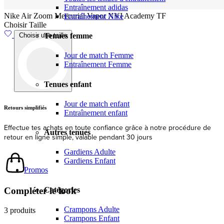
Entraînement adidas
Nike Air Zoom Mercurial Vapor XVI Academy TF
Entraînement Nike
Choisir Taille
Tenues femme
Choisir une taille
Jour de match Femme
Entraînement Femme
Tenues enfant
Jour de match enfant
Livraison
Entraînement enfant
Expédition et livraison rapides depuis l'UE
Autres tenues
Gardiens Adulte
Gardiens Enfant
Promos
Compléter le look
Catégories
3 produits
Crampons Adulte
Crampons Enfant