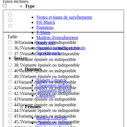
Taxes incluses.
Type
Vestes et hauts de survêtements
Pré-Match
Pantalons
T-Shirts
Taille
Maillots d'entraînement
36
Variante épuisée ou indisponible
Hauts drill
Sweats à capuche et sweats
36.5
Variante épuisée ou indisponible
Survêtements
37.5
Variante épuisée ou indisponible
Baskets
38
Variante épuisée ou indisponible
38.5
Variante épuisée ou indisponible
Hommes
40
Variante épuisée ou indisponible
40.5
Variante épuisée ou indisponible
Baskets Lifestyle
41
Variante épuisée ou indisponible
Chaussures running
42
Variante épuisée ou indisponible
Chaussures de gym
42.5
Variante épuisée ou indisponible
Claquettes
43
Variante épuisée ou indisponible
44
Variante épuisée ou indisponible
Femmes
44.5
Variante épuisée ou indisponible
45
Variante épuisée ou indisponible
Baskets Lifestyle
45.5
Variante épuisée ou indisponible
Chaussures running