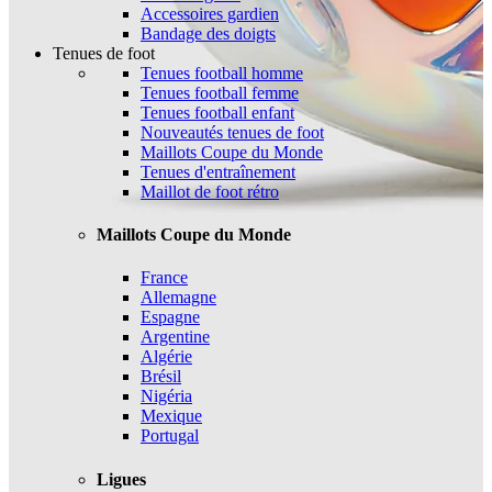
Accessoires gardien
Bandage des doigts
Tenues de foot
Tenues football homme
Tenues football femme
Tenues football enfant
Nouveautés tenues de foot
Maillots Coupe du Monde
Tenues d'entraînement
Maillot de foot rétro
Maillots Coupe du Monde
France
Allemagne
Espagne
Argentine
Algérie
Brésil
Nigéria
Mexique
Portugal
Ligues