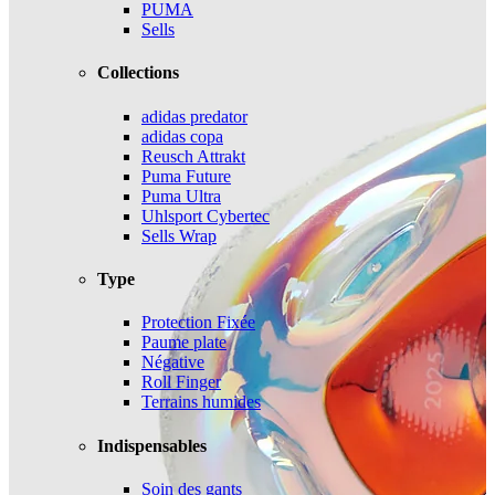
PUMA
Sells
Collections
adidas predator
adidas copa
Reusch Attrakt
Puma Future
Puma Ultra
Uhlsport Cybertec
Sells Wrap
Type
Protection Fixée
Paume plate
Négative
Roll Finger
Terrains humides
Indispensables
Soin des gants