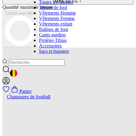
AM95 SE FG
Toutes les baskets
Quantité maximale atteinte
Tenues de foot
Vêtements Homme
Choisir une taille
Vêtements Femme
Vêtements enfant
Ballons de foot
Gants gardien
Protège-Tibias
Accessoires
Sacs et bagages
GEOLOCATION BUTTON: BELGIQUE
Panier
Chaussures de football