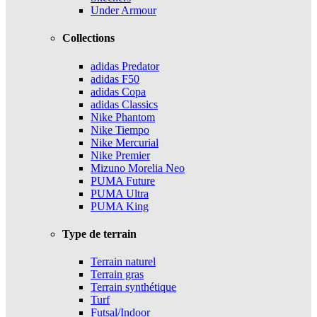
Under Armour
Collections
adidas Predator
adidas F50
adidas Copa
adidas Classics
Nike Phantom
Nike Tiempo
Nike Mercurial
Nike Premier
Mizuno Morelia Neo
PUMA Future
PUMA Ultra
PUMA King
Type de terrain
Terrain naturel
Terrain gras
Terrain synthétique
Turf
Futsal/Indoor