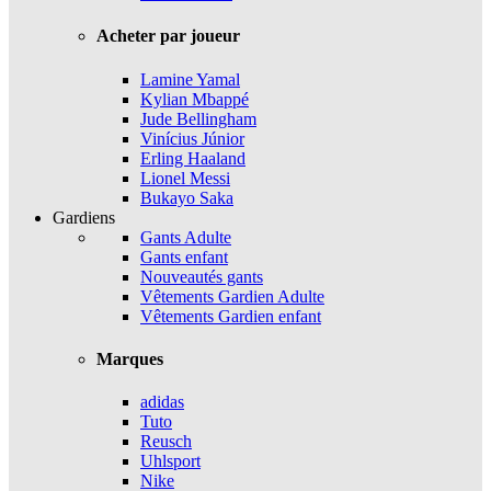
Acheter par joueur
Lamine Yamal
Kylian Mbappé
Jude Bellingham
Vinícius Júnior
Erling Haaland
Lionel Messi
Bukayo Saka
Gardiens
Gants Adulte
Gants enfant
Nouveautés gants
Vêtements Gardien Adulte
Vêtements Gardien enfant
Marques
adidas
Tuto
Reusch
Uhlsport
Nike