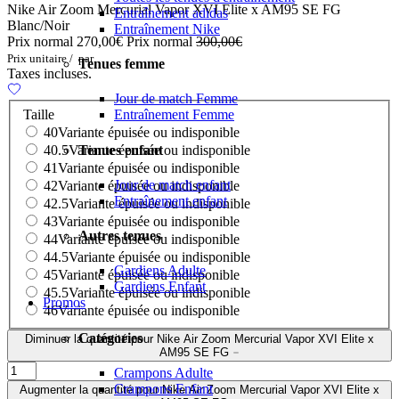
Nike Air Zoom Mercurial Vapor XVI Elite x AM95 SE FG
Entraînement adidas
Blanc/Noir
Entraînement Nike
Prix normal
270,00€
Prix normal
300,00€
Prix unitaire
/
par
Tenues femme
Taxes incluses.
Jour de match Femme
Taille
Entraînement Femme
40
Variante épuisée ou indisponible
Tenues enfant
40.5
Variante épuisée ou indisponible
41
Variante épuisée ou indisponible
Jour de match enfant
42
Variante épuisée ou indisponible
Entraînement enfant
42.5
Variante épuisée ou indisponible
43
Variante épuisée ou indisponible
Autres tenues
44
Variante épuisée ou indisponible
44.5
Variante épuisée ou indisponible
Gardiens Adulte
45
Variante épuisée ou indisponible
Gardiens Enfant
45.5
Variante épuisée ou indisponible
Promos
46
Variante épuisée ou indisponible
Catégories
Diminuer la quantité pour Nike Air Zoom Mercurial Vapor XVI Elite x
AM95 SE FG
Crampons Adulte
Crampons Enfant
Augmenter la quantité pour Nike Air Zoom Mercurial Vapor XVI Elite x