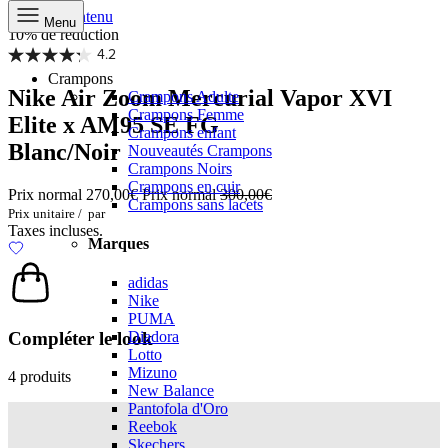
Aller au contenu
Menu
10% de réduction
4.2
Crampons
Nike Air Zoom Mercurial Vapor XVI
Crampons Adulte
Crampons Femme
Elite x AM95 SE FG
Crampons enfant
Blanc/Noir
Nouveautés Crampons
Crampons Noirs
Crampons en cuir
Prix normal
270,00€
Prix normal
300,00€
Crampons sans lacets
Prix unitaire
/
par
Taxes incluses.
Marques
adidas
Nike
PUMA
Compléter le look
Diadora
Lotto
Mizuno
4 produits
New Balance
Pantofola d'Oro
Reebok
Skechers