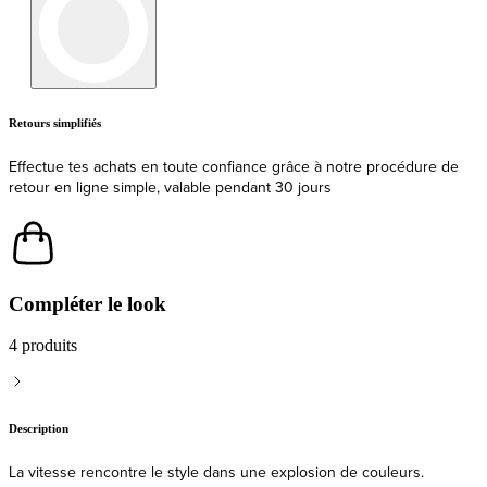
Livraison
Expédition et livraison rapides depuis l'UE
Compléter le look
4 produits
Description
La vitesse rencontre le style dans une explosion de couleurs.
Célébre le 30e anniversaire de la Air Max 95 avec les chaussures de
football Nike Air Zoom Mercurial Vapor 16 Elite x AM95 SE FG -