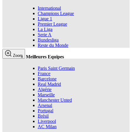
International
Champions League
Ligue 1
Premier League
La Liga
Serie A
Bundesliga
Reste du Monde
Zoom
Meilleures Equipes
Paris Saint Germain
France
Barcelone
Real Madrid
Algérie
Marseille
Manchester Unted
Arsenal
Portugal
Brésil
Liverpool
AC Milan