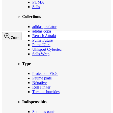
PUMA
Sells
Collections
adidas predator
adidas copa
Reusch Attrakt
Zoom
Puma Future
Puma Ultra
Uhlsport Cybertec
Sells Wrap
Type
Protection Fixée
Paume plate
Négative
Roll Finger
Terrains humides
Indispensables
Soin des gants