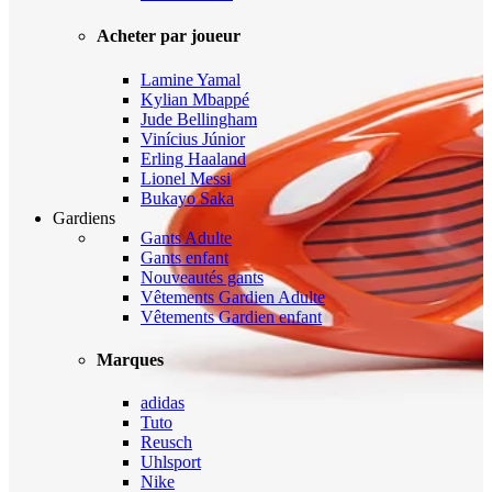
Acheter par joueur
Lamine Yamal
Kylian Mbappé
Jude Bellingham
Vinícius Júnior
Erling Haaland
Lionel Messi
Bukayo Saka
Gardiens
Gants Adulte
Gants enfant
Nouveautés gants
Vêtements Gardien Adulte
Vêtements Gardien enfant
Marques
adidas
Tuto
Reusch
Uhlsport
Nike