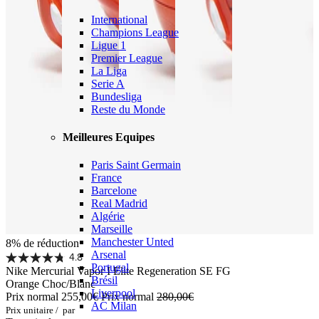
International
Champions League
Ligue 1
Premier League
La Liga
Serie A
Bundesliga
Reste du Monde
Meilleures Equipes
Paris Saint Germain
France
Barcelone
Real Madrid
Algérie
Marseille
Manchester Unted
8% de réduction
Arsenal
4.8
Portugal
Nike Mercurial Vapor I Elite Regeneration SE FG
Brésil
Orange Choc/Blanc
Liverpool
Prix normal
255,00€
Prix normal
280,00€
AC Milan
Prix unitaire
/
par