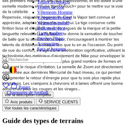
de la célébrité.
Toutes les baskets
Repensée, réajustée, régénérée. C'est la Vapor tant connue et
Tenues de foot
appréciée, adaptée au jeu d'aujourd'hui. La tige conserve cette
Vêtements Homme
finition lisse et élégante, avec les vagues de la marque et la petite
Vêtements Femme
languette relevable. La FlyTouch+ te donne la sensation de toucher
Vêtements enfant
de balle que tu attends de la Vapor, t'encourageant à montrer tes
Ballons de foot
Gants gardien
talents de dribbleur à chaque fois que tu en as l'occasion. Du point
Protège-Tibias
de vue du confort, il s'agit d'une amélioration significative, utilisant la
Accessoires
technologie des matériaux d'ajustement de Nike pour envelopper le
Sacs et bagages
pied en douceur, s'adaptant à un plus grand nombre de formes et
réduisant le risque d'irritation. La semelle Air Zoom est directement
empruntée aux dernières Mercurial de haut niveau, ce qui permet
d'augmenter le retour d'énergie pour que tu sois plus rapide plus
longtemps. Les crampons à chevrons et à lames offrent une bonne
GEOLOCATION BUTTON: BELGIQUE
adhérence pour les coupes et les virages...
Voir la description complète
Panier
Avis produits
SERVICE CLIENTS
Chaussures de football
Voir toutes les caractéristiques
Guide des types de terrains