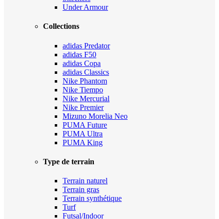
Under Armour
Collections
adidas Predator
adidas F50
adidas Copa
adidas Classics
Nike Phantom
Nike Tiempo
Nike Mercurial
Nike Premier
Mizuno Morelia Neo
PUMA Future
PUMA Ultra
PUMA King
Type de terrain
Terrain naturel
Terrain gras
Terrain synthétique
Turf
Futsal/Indoor