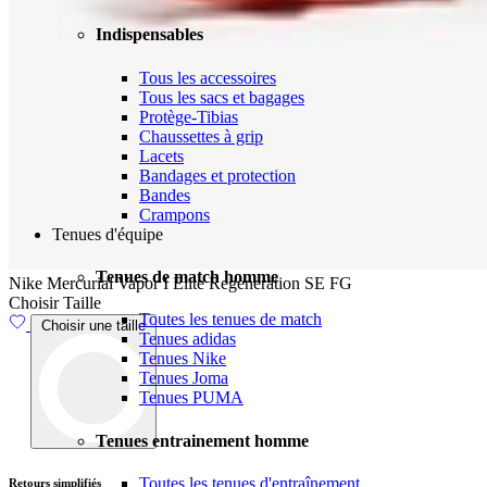
Indispensables
Tous les accessoires
Tous les sacs et bagages
Protège-Tibias
Chaussettes à grip
Lacets
Bandages et protection
Bandes
Crampons
Tenues d'équipe
Tenues de match homme
Nike Mercurial Vapor I Elite Regeneration SE FG
Choisir Taille
Toutes les tenues de match
Choisir une taille
Tenues adidas
Tenues Nike
Tenues Joma
Tenues PUMA
Tenues entrainement homme
Toutes les tenues d'entraînement
Livraison