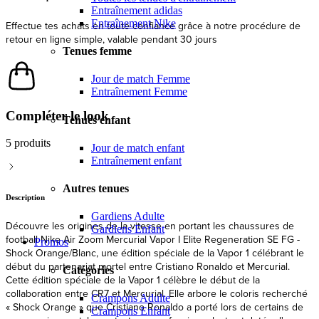
Entraînement adidas
Entraînement Nike
Expédition et livraison rapides depuis l'UE
Tenues femme
Jour de match Femme
Compléter le look
Entraînement Femme
5 produits
Tenues enfant
Jour de match enfant
Entraînement enfant
Description
Autres tenues
Découvre les origines de la vitesse en portant les chaussures de
football Nike Air Zoom Mercurial Vapor I Elite Regeneration SE FG -
Gardiens Adulte
Shock Orange/Blanc, une édition spéciale de la Vapor 1 célébrant le
Gardiens Enfant
début du partenariat mortel entre Cristiano Ronaldo et Mercurial.
Promos
Cette édition spéciale de la Vapor 1 célèbre le début de la
collaboration entre CR7 et Mercurial. Elle arbore le coloris recherché
Catégories
« Shock Orange » que Cristiano Ronaldo a porté lors de certains de
ses premiers matchs en tant que professionnel, et est dotée d'une
Crampons Adulte
semelle moderne et d'une tige FlyTouch+ pour te mettre sur la voie
Crampons Enfant