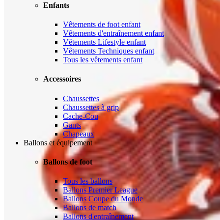
Enfants
Vêtements de foot enfant
Vêtements d'entraînement enfant
Vêtements Lifestyle enfant
Vêtements Techniques enfant
Tous les vêtements enfant
Accessoires
Chaussettes
Chaussettes à grip
Cache-Cou
Gants
Chapeaux
Ballons et équipement
Ballons de foot
Tous les ballons
Ballons Premier League
Ballons Coupe du Monde
Ballons de match
Ballons d'entraînement