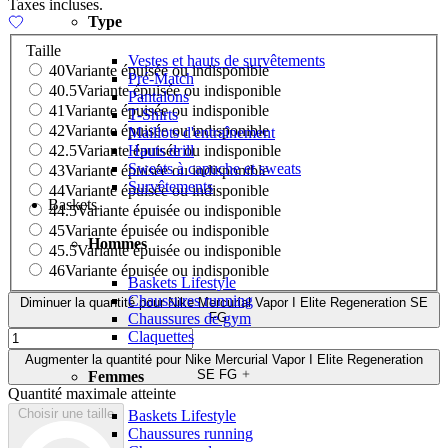
Taxes incluses.
Type
Taille
Vestes et hauts de survêtements
40
Variante épuisée ou indisponible
Pré-Match
40.5
Variante épuisée ou indisponible
Pantalons
41
Variante épuisée ou indisponible
T-Shirts
42
Variante épuisée ou indisponible
Maillots d'entraînement
42.5
Variante épuisée ou indisponible
Hauts drill
Sweats à capuche et sweats
43
Variante épuisée ou indisponible
Survêtements
44
Variante épuisée ou indisponible
Baskets
44.5
Variante épuisée ou indisponible
45
Variante épuisée ou indisponible
Hommes
45.5
Variante épuisée ou indisponible
46
Variante épuisée ou indisponible
Baskets Lifestyle
Chaussures running
Diminuer la quantité pour Nike Mercurial Vapor I Elite Regeneration SE
FG
Chaussures de gym
Claquettes
Augmenter la quantité pour Nike Mercurial Vapor I Elite Regeneration
SE FG
Femmes
Quantité maximale atteinte
Choisir une taille
Baskets Lifestyle
Chaussures running