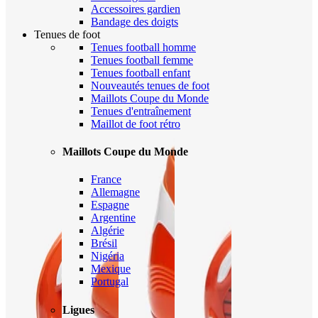
Accessoires gardien
Bandage des doigts
Tenues de foot
Tenues football homme
Tenues football femme
Tenues football enfant
Nouveautés tenues de foot
Maillots Coupe du Monde
Tenues d'entraînement
Maillot de foot rétro
Maillots Coupe du Monde
France
Allemagne
Espagne
Argentine
Algérie
Brésil
Nigéria
Mexique
Portugal
Ligues