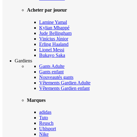
Acheter par joueur
Lamine Yamal
Kylian Mbappé
Jude Bellingham
Vinícius Júnior
Erling Haaland
Lionel Messi
Bukayo Saka
Gardiens
Gants Adulte
Gants enfant
Nouveautés gants
Vêtements Gardien Adulte
Vêtements Gardien enfant
Marques
adidas
Tuto
Reusch
Uhlsport
Nike