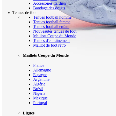
Accessoires gardien
Bandage des doigts
Tenues de foot
Tenues football homme
Tenues football femme
Tenues football enfant
Nouveautés tenues de foot
Maillots Coupe du Monde
Tenues d'entraînement
Maillot de foot rétro
Maillots Coupe du Monde
France
Allemagne
Espagne
Argentine
Algérie
Brésil
Nigéria
Mexique
Portugal
Ligues