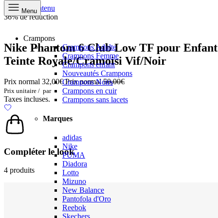
Aller au contenu
Menu
36% de réduction
Crampons
Nike Phantom 6 Club Low TF pour Enfant
Crampons Adulte
Crampons Femme
Teinte Royale/Cramoisi Vif/Noir
Crampons enfant
Nouveautés Crampons
Prix normal
32,00€
Prix normal
50,00€
Crampons Noirs
Crampons en cuir
Prix unitaire
/
par
Taxes incluses.
Crampons sans lacets
Marques
adidas
Nike
Compléter le look
PUMA
Diadora
4 produits
Lotto
Mizuno
New Balance
Pantofola d'Oro
Reebok
Skechers