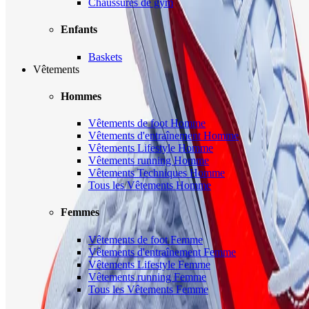
Chaussures de gym
Enfants
Baskets
Vêtements
Hommes
Vêtements de foot Homme
Vêtements d'entraînement Homme
Vêtements Lifestyle Homme
Vêtements running Homme
Vêtements Techniques Homme
Tous les Vêtements Homme
Femmes
Vêtements de foot Femme
Vêtements d'entraînement Femme
Vêtements Lifestyle Femme
Vêtements running Femme
Tous les Vêtements Femme