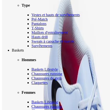
Type
Vestes et hauts de survêtements
Pré-Match
Pantalons
T-Shirts
Maillots d'entraînement
Hauts drill
Sweats à capuche et sweats
Survêtements
Baskets
Hommes
Baskets Lifestyle
Chaussures running
Chaussures de gym
Claquettes
Femmes
Baskets Lifestyle
Chaussures running