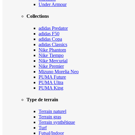
Under Armour
Collections
adidas Predator
adidas F50
adidas Copa
adidas Classics
Nike Phantom
Nike Tiempo
Nike Mercurial
Nike Premier
Mizuno Morelia Neo
PUMA Future
PUMA Ultra
PUMA King
Type de terrain
Terrain naturel
Terrain gras
Terrain synthétique
Turf
Futsal/Indoor