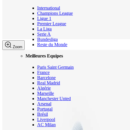
International
Champions League
Ligue 1
Premier League
La Liga
Serie A
Bundesliga
Reste du Monde
Zoom
Meilleures Equipes
Paris Saint Germain
France
Barcelone
Real Madrid
Algérie
Marseille
Manchester Unted
Arsenal
Portugal
Brésil
Liverpool
AC Milan