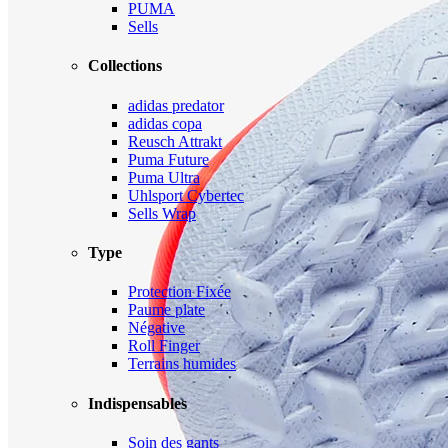
PUMA
Sells
Collections
adidas predator
adidas copa
Reusch Attrakt
Puma Future
Puma Ultra
Uhlsport Cybertec
Sells Wrap
Type
Protection Fixée
Paume plate
Négative
Roll Finger
Terrains humides
Indispensables
Soin des gants