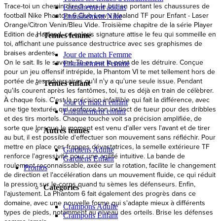
Orange/Citron Venin/Bleu Vide. Troisième chapitre de la série Player
Entraînement adidas
Edition de Haaland, ce coloris signature attise le feu qui sommeille en
Entraînement Nike
toi, affichant une puissance destructrice avec ses graphismes de
braises ardentes.
Tenues femme
On le sait. Ils le savent. Tu es sur le point de les détruire. Conçue
pour un jeu offensif intrépide, la Phantom VI te met tellement hors de
Jour de match Femme
portée de tes adversaires qu'il n'y a qu'une seule issue. Pendant
Entraînement Femme
qu'ils courent après les fantômes, toi, tu es déjà en train de célèbrer.
À chaque fois. C'est la précision infaillible qui fait la différence, avec
Tenues enfant
une tige texturée qui renforce ton instinct de tueur pour des dribbles
et des tirs mortels. Chaque touche voit sa précision amplifiée, de
Jour de match enfant
sorte que lorsque le moment est venu d'aller vers l'avant et de tirer
Entraînement enfant
au but, il est possible d'effectuer son mouvement sans réfléchir. Pour
mettre en place ces frappes dévastatrices, la semelle extérieure TF
Autres tenues
renforce l'agressivité pour une agilité intuitive. La bande de
roulement reconnaissable, axée sur la rotation, facilite le changement
Gardiens Adulte
de direction et l'accélération dans un mouvement fluide, ce qui réduit
Gardiens Enfant
la pression sur le corps quand tu sèmes les défenseurs. Enfin,
Promos
l'ajustement. La Phantom 6 fait également des progrès dans ce
domaine, avec une nouvelle forme qui s'adapte mieux à différents
Catégories
types de pieds, notamment au niveau des orteils. Brise les défenses
comme jamais...
Crampons Adulte
Voir la description complète
Crampons Enfant