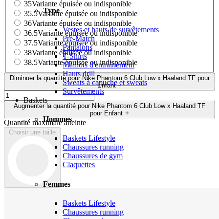
35
Variante épuisée ou indisponible
Type
35.5
Variante épuisée ou indisponible
36
Variante épuisée ou indisponible
Vestes et hauts de survêtements
36.5
Variante épuisée ou indisponible
Pré-Match
37.5
Variante épuisée ou indisponible
Pantalons
38
Variante épuisée ou indisponible
T-Shirts
38.5
Variante épuisée ou indisponible
Maillots d'entraînement
Hauts drill
Diminuer la quantité pour Nike Phantom 6 Club Low x Haaland TF pour
Sweats à capuche et sweats
Enfant
Survêtements
Baskets
Augmenter la quantité pour Nike Phantom 6 Club Low x Haaland TF
pour Enfant
Hommes
Quantité maximale atteinte
Choisir une taille
Baskets Lifestyle
Chaussures running
Chaussures de gym
Claquettes
Femmes
Baskets Lifestyle
Chaussures running