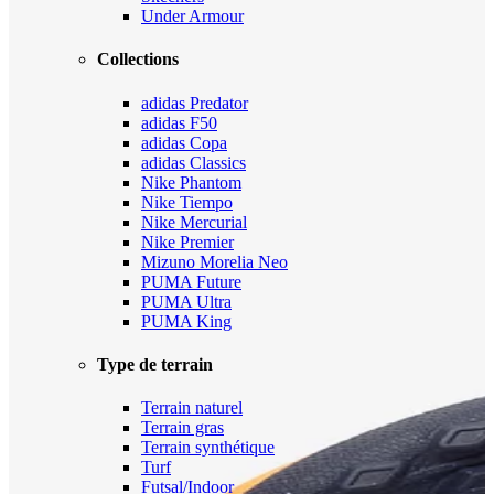
Under Armour
Collections
adidas Predator
adidas F50
adidas Copa
adidas Classics
Nike Phantom
Nike Tiempo
Nike Mercurial
Nike Premier
Mizuno Morelia Neo
PUMA Future
PUMA Ultra
PUMA King
Type de terrain
Terrain naturel
Terrain gras
Terrain synthétique
Turf
Futsal/Indoor