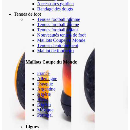
Accessoires gardien
Bandage des doigts
Tenues de foot
Tenues football homme
Tenues football femme
Tenues football enfant
Nouveautés tenues de foot
Maillots Coupe du Monde
Tenues d'entraînement
Maillot de foot rétro
Maillots Coupe du Monde
France
Allemagne
Espagne
Argentine
Algérie
Brésil
Nigéria
Mexique
Portugal
Ligues