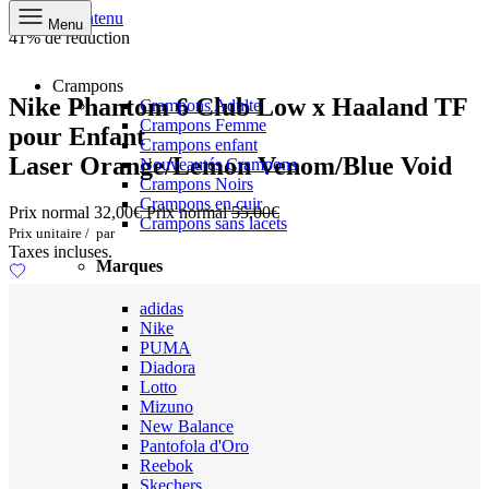
Aller au contenu
Menu
41% de réduction
Crampons
Nike Phantom 6 Club Low x Haaland TF
Crampons Adulte
Crampons Femme
pour Enfant
Crampons enfant
Laser Orange/Lemon Venom/Blue Void
Nouveautés Crampons
Crampons Noirs
Crampons en cuir
Prix normal
32,00€
Prix normal
55,00€
Crampons sans lacets
Prix unitaire
/
par
Taxes incluses.
Marques
adidas
Nike
PUMA
Diadora
Lotto
Mizuno
New Balance
Pantofola d'Oro
Reebok
Skechers