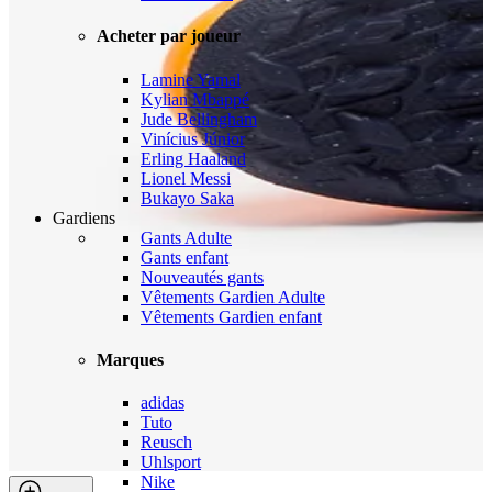
Acheter par joueur
Lamine Yamal
Kylian Mbappé
Jude Bellingham
Vinícius Júnior
Erling Haaland
Lionel Messi
Bukayo Saka
Gardiens
Gants Adulte
Gants enfant
Nouveautés gants
Vêtements Gardien Adulte
Vêtements Gardien enfant
Marques
adidas
Tuto
Reusch
Uhlsport
Nike