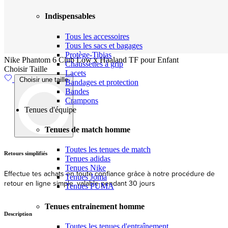
Indispensables
Tous les accessoires
Tous les sacs et bagages
Protège-Tibias
Nike Phantom 6 Club Low x Haaland TF pour Enfant
Chaussettes à grip
Choisir Taille
Lacets
Choisir une taille
Bandages et protection
Bandes
Crampons
Tenues d'équipe
Tenues de match homme
Toutes les tenues de match
Livraison
Tenues adidas
Tenues Nike
Expédition et livraison rapides depuis l'UE
Tenues Joma
Tenues PUMA
Description
Tenues entrainement homme
Trace-toi un chemin direct vers le but en portant les chaussures de
football Nike Phantom 6 Club Low x Haaland TF pour Enfant - Laser
Toutes les tenues d'entraînement