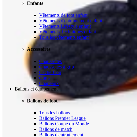
Enfants
Vêtements de foot enfant
Vêtements d'entraînement enfant
Vêtements Lifestyle enfant
Vêtements Techniques enfant
Tous les vêtements enfant
Accessoires
Chaussettes
Chaussettes à grip
Cache-Cou
Gants
Chapeaux
Ballons et équipement
Ballons de foot
Tous les ballons
Ballons Premier League
Ballons Coupe du Monde
Ballons de match
Ballons d'entraînement