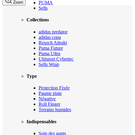
Zoom
PUMA
Sells
Collections
adidas predator
adidas copa
Reusch Attrakt
Puma Future
Puma Ultra
Uhlsport Cybertec
Sells Wrap
Type
Protection Fixée
Paume plate
Négative
Roll Finger
Terrains humides
Indispensables
Soin des gants