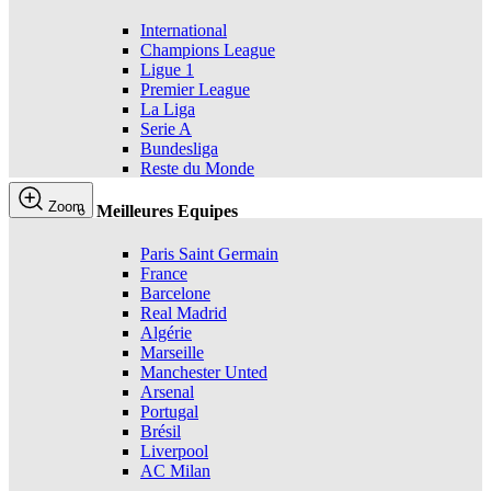
International
Champions League
Ligue 1
Premier League
La Liga
Serie A
Bundesliga
Reste du Monde
Zoom
Meilleures Equipes
Paris Saint Germain
France
Barcelone
Real Madrid
Algérie
Marseille
Manchester Unted
Arsenal
Portugal
Brésil
Liverpool
AC Milan