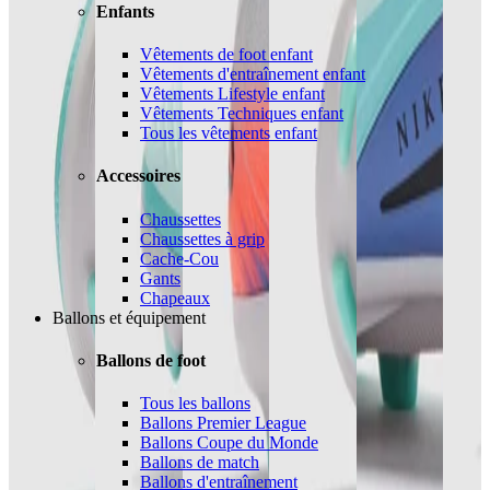
Enfants
Vêtements de foot enfant
Vêtements d'entraînement enfant
Vêtements Lifestyle enfant
Vêtements Techniques enfant
Tous les vêtements enfant
Accessoires
Chaussettes
Chaussettes à grip
Cache-Cou
Gants
Chapeaux
Ballons et équipement
Ballons de foot
Tous les ballons
Ballons Premier League
Ballons Coupe du Monde
Ballons de match
Ballons d'entraînement