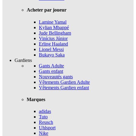
Acheter par joueur
Lamine Yamal
Kylian Mbappé
Jude Bellingham
Vinícius Júnior
Erling Haaland
Lionel Messi
Bukayo Saka
Gardiens
Gants Adulte
Gants enfant
Nouveautés gants
Vêtements Gardien Adulte
Vêtements Gardien enfant
Marques
adidas
Tuto
Reusch
Uhlsport
Nike