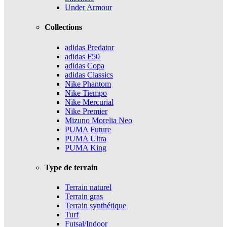
Under Armour
Collections
adidas Predator
adidas F50
adidas Copa
adidas Classics
Nike Phantom
Nike Tiempo
Nike Mercurial
Nike Premier
Mizuno Morelia Neo
PUMA Future
PUMA Ultra
PUMA King
Type de terrain
Terrain naturel
Terrain gras
Terrain synthétique
Turf
Futsal/Indoor