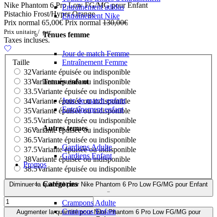
Nike Phantom 6 Pro Low FG/MG pour Enfant
Entraînement adidas
Pistachio Frost/Hyper Orange
Entraînement Nike
Prix normal
65,00€
Prix normal
130,00€
Prix unitaire
/
par
Tenues femme
Taxes incluses.
Jour de match Femme
Taille
Entraînement Femme
32
Variante épuisée ou indisponible
Tenues enfant
33
Variante épuisée ou indisponible
33.5
Variante épuisée ou indisponible
Jour de match enfant
34
Variante épuisée ou indisponible
Entraînement enfant
35
Variante épuisée ou indisponible
35.5
Variante épuisée ou indisponible
Autres tenues
36
Variante épuisée ou indisponible
36.5
Variante épuisée ou indisponible
Gardiens Adulte
37.5
Variante épuisée ou indisponible
Gardiens Enfant
38
Variante épuisée ou indisponible
Promos
38.5
Variante épuisée ou indisponible
Catégories
Diminuer la quantité pour Nike Phantom 6 Pro Low FG/MG pour Enfant
Crampons Adulte
Crampons Enfant
Augmenter la quantité pour Nike Phantom 6 Pro Low FG/MG pour