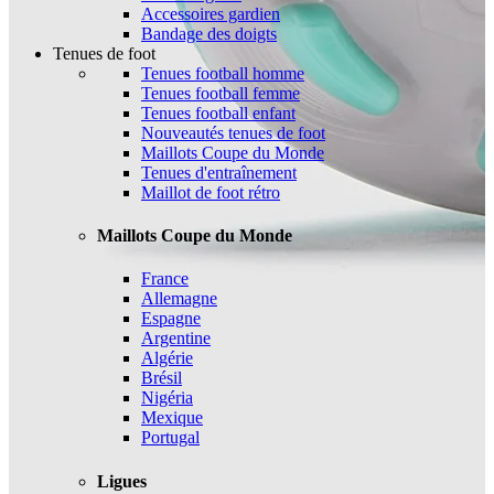
Accessoires gardien
Bandage des doigts
Tenues de foot
Tenues football homme
Tenues football femme
Tenues football enfant
Nouveautés tenues de foot
Maillots Coupe du Monde
Tenues d'entraînement
Maillot de foot rétro
Maillots Coupe du Monde
France
Allemagne
Espagne
Argentine
Algérie
Brésil
Nigéria
Mexique
Portugal
Ligues