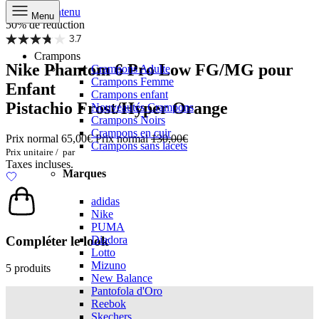
Aller au contenu
Menu
50% de réduction
3.7
Crampons
Nike Phantom 6 Pro Low FG/MG pour
Crampons Adulte
Crampons Femme
Enfant
Crampons enfant
Pistachio Frost/Hyper Orange
Nouveautés Crampons
Crampons Noirs
Crampons en cuir
Prix normal
65,00€
Prix normal
130,00€
Crampons sans lacets
Prix unitaire
/
par
Taxes incluses.
Marques
adidas
Nike
PUMA
Compléter le look
Diadora
Lotto
Mizuno
5 produits
New Balance
Pantofola d'Oro
Reebok
Skechers