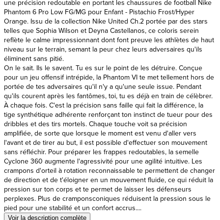
Orange. Issu de la collection Nike United Ch.2 portée par des stars
telles que Sophia Wilson et Deyna Castellanos, ce coloris serein
reflète le calme impressionnant dont font preuve les athlètes de haut
niveau sur le terrain, semant la peur chez leurs adversaires qu'ils
éliminent sans pitié.
On le sait. Ils le savent. Tu es sur le point de les détruire. Conçue
pour un jeu offensif intrépide, la Phantom VI te met tellement hors de
portée de tes adversaires qu'il n'y a qu'une seule issue. Pendant
qu'ils courent après les fantômes, toi, tu es déjà en train de célèbrer.
À chaque fois. C'est la précision sans faille qui fait la différence, la
tige synthétique adhérente renforçant ton instinct de tueur pour des
dribbles et des tirs mortels. Chaque touche voit sa précision
amplifiée, de sorte que lorsque le moment est venu d'aller vers
l'avant et de tirer au but, il est possible d'effectuer son mouvement
sans réfléchir. Pour préparer les frappes redoutables, la semelle
Cyclone 360 augmente l'agressivité pour une agilité intuitive. Les
crampons d'orteil à rotation reconnaissable te permettent de changer
de direction et de t'éloigner en un mouvement fluide, ce qui réduit la
pression sur ton corps et te permet de laisser les défenseurs
perplexes. Plus de cramponsconiques réduisent la pression sous le
pied pour une stabilité et un confort accrus....
Voir la description complète
Avis produits
SERVICE CLIENTS