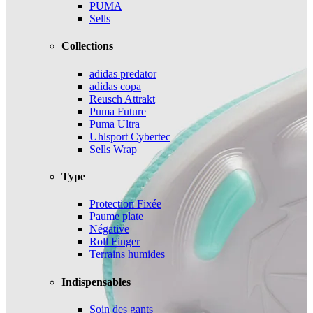
PUMA
Sells
Collections
adidas predator
adidas copa
Reusch Attrakt
Puma Future
Puma Ultra
Uhlsport Cybertec
Sells Wrap
Type
Protection Fixée
Paume plate
Négative
Roll Finger
Terrains humides
Indispensables
Soin des gants