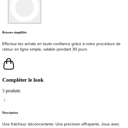
Livraison
Expédition et livraison rapides depuis l'UE
Compléter le look
5 produits
Description
Une fraîcheur déconcertante. Une précision effrayante. Joue avec
une précision redoutable en portant les chaussures de football Nike
Phantom 6 Pro Low FG/MG pour Enfant - Pistachio Frost/Hyper