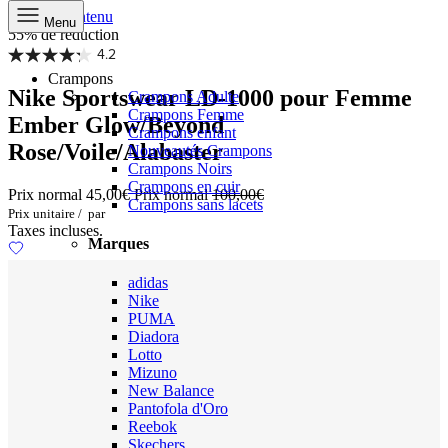
Aller au contenu
Menu
55% de réduction
4.2
Crampons
Nike Sportswear LD-1000 pour Femme
Crampons Adulte
Crampons Femme
Ember Glow/Beyond
Crampons enfant
Rose/Voile/Alabaster
Nouveautés Crampons
Crampons Noirs
Crampons en cuir
Prix normal
45,00€
Prix normal
100,00€
Crampons sans lacets
Prix unitaire
/
par
Taxes incluses.
Marques
adidas
Nike
PUMA
Diadora
Lotto
Mizuno
New Balance
Pantofola d'Oro
Reebok
Skechers