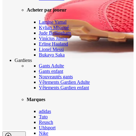
Acheter par joueur
Lamine Yamal
Kylian Mbappé
Jude Bellingham
Vinícius Júnior
Erling Haaland
Lionel Messi
Bukayo Saka
Gardiens
Gants Adulte
Gants enfant
Nouveautés gants
Vêtements Gardien Adulte
Vêtements Gardien enfant
Marques
adidas
Tuto
Reusch
Uhlsport
Nike