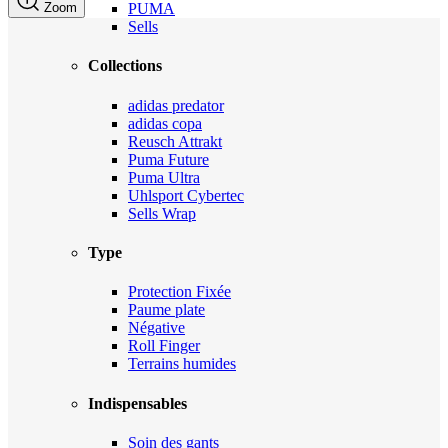
Zoom
PUMA
Sells
Collections
adidas predator
adidas copa
Reusch Attrakt
Puma Future
Puma Ultra
Uhlsport Cybertec
Sells Wrap
Type
Protection Fixée
Paume plate
Négative
Roll Finger
Terrains humides
Indispensables
Soin des gants