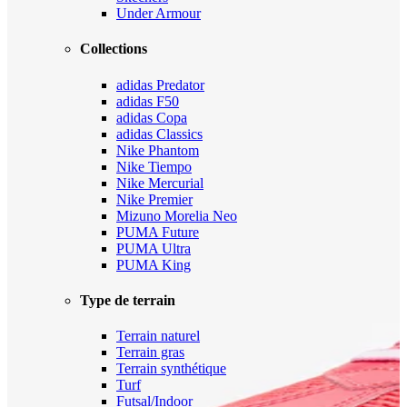
Under Armour
Collections
adidas Predator
adidas F50
adidas Copa
adidas Classics
Nike Phantom
Nike Tiempo
Nike Mercurial
Nike Premier
Mizuno Morelia Neo
PUMA Future
PUMA Ultra
PUMA King
Type de terrain
Terrain naturel
Terrain gras
Terrain synthétique
Turf
Futsal/Indoor