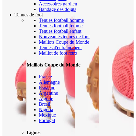
Accessoires gardien
Bandage des doigts
Tenues de foot
Tenues football homme
Tenues football femme
Tenues football enfant
Nouveautés tenues de foot
Maillots Coupe du Monde
Tenues d'entraînement
Maillot de foot rétro
Maillots Coupe du Monde
France
Allemagne
Espagne
Argentine
Algérie
Brésil
Nigéria
Mexique
Portugal
Ligues