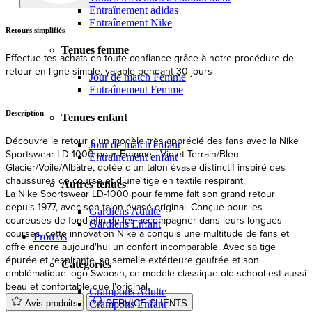
Entraînement adidas
Entraînement Nike
Retours simplifiés
L
Tenues femme
Effectue tes achats en toute confiance grâce à notre procédure de
E
retour en ligne simple, valable pendant 30 jours
Jour de match Femme
Entraînement Femme
Description
Tenues enfant
Découvre le retour d'un modèle très apprécié des fans avec la Nike
Jour de match enfant
Sportswear LD-1000 pour Femme - Violet Terrain/Bleu
Entraînement enfant
Glacier/Voile/Albâtre, dotée d'un talon évasé distinctif inspiré des
chaussures de course et d'une tige en textile respirant.
Autres tenues
La Nike Sportswear LD-1000 pour femme fait son grand retour
depuis 1977, avec son talon évasé original. Conçue pour les
Gardiens Adulte
coureuses de fond afin de les accompagner dans leurs longues
Gardiens Enfant
courses, cette innovation Nike a conquis une multitude de fans et
Promos
offre encore aujourd'hui un confort incomparable. Avec sa tige
épurée et respirante, sa semelle extérieure gaufrée et son
Catégories
emblématique logo Swoosh, ce modèle classique old school est aussi
beau et confortable que l'original.
Crampons Adulte
Crampons Enfant
Avis produits
SERVICE CLIENTS