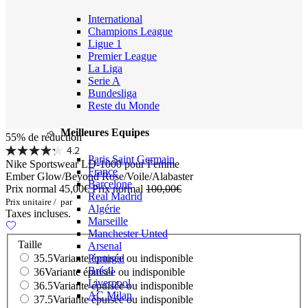
International
Champions League
Ligue 1
Premier League
La Liga
Serie A
Bundesliga
Reste du Monde
Meilleures Equipes
55% de réduction
4.2
Paris Saint Germain
Nike Sportswear LD-1000 pour Femme
France
Ember Glow/Beyond Rose/Voile/Alabaster
Barcelone
Prix normal
45,00€
Prix normal
100,00€
Real Madrid
Prix unitaire
/
par
Algérie
Taxes incluses.
Marseille
Manchester Unted
Taille
Arsenal
Portugal
35.5
Variante épuisée ou indisponible
Brésil
36
Variante épuisée ou indisponible
Liverpool
36.5
Variante épuisée ou indisponible
AC Milan
37.5
Variante épuisée ou indisponible