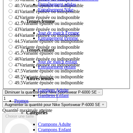
Entraînement adidas
40.5
Variante épuisée ou indisponible
Entraînement Nike
41
Variante épuisée ou indisponible
42
Variante épuisée ou indisponible
Tenues femme
42.5
Variante épuisée ou indisponible
43
Variante épuisée ou indisponible
Jour de match Femme
44
Variante épuisée ou indisponible
Entraînement Femme
44.5
Variante épuisée ou indisponible
45
Variante épuisée ou indisponible
Tenues enfant
45.5
Variante épuisée ou indisponible
46
Variante épuisée ou indisponible
Jour de match enfant
47
Variante épuisée ou indisponible
Entraînement enfant
47.5
Variante épuisée ou indisponible
48.5
Variante épuisée ou indisponible
Autres tenues
49.5
Variante épuisée ou indisponible
Gardiens Adulte
Diminuer la quantité pour Nike Sportswear P-6000 SE
Gardiens Enfant
Promos
Augmenter la quantité pour Nike Sportswear P-6000 SE
Quantité maximale atteinte
Catégories
Choisir une taille
Crampons Adulte
Crampons Enfant