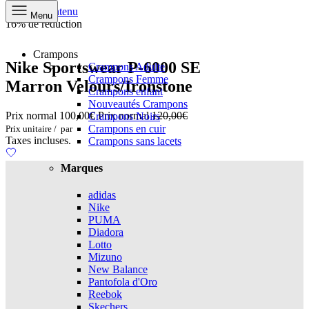
Aller au contenu
Menu
16% de réduction
Crampons
Nike Sportswear P-6000 SE
Crampons Adulte
Crampons Femme
Marron Velours/Ironstone
Crampons enfant
Nouveautés Crampons
Prix normal
100,00€
Prix normal
120,00€
Crampons Noirs
Crampons en cuir
Prix unitaire
/
par
Taxes incluses.
Crampons sans lacets
Marques
adidas
Nike
PUMA
Diadora
Lotto
Mizuno
New Balance
Pantofola d'Oro
Reebok
Skechers