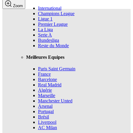
Zoom
International
Champions League
Ligue 1
Premier League
La Liga
Serie A
Bundesliga
Reste du Monde
Meilleures Equipes
Paris Saint Germain
France
Barcelone
Real Madrid
Algérie
Marseille
Manchester Unted
Arsenal
Portugal
Brésil
Liverpool
AC Milan