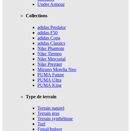
Under Armour
Collections
adidas Predator
adidas F50
adidas Copa
adidas Classics
Nike Phantom
Nike Tiempo
Nike Mercurial
Nike Premier
Mizuno Morelia Neo
PUMA Future
PUMA Ultra
PUMA King
Type de terrain
Terrain naturel
Terrain gras
Terrain synthétique
Turf
Futsal/Indoor