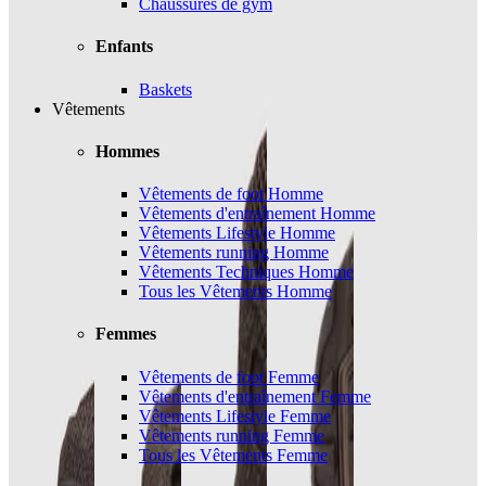
Chaussures de gym
Enfants
Baskets
Vêtements
Hommes
Vêtements de foot Homme
Vêtements d'entraînement Homme
Vêtements Lifestyle Homme
Vêtements running Homme
Vêtements Techniques Homme
Tous les Vêtements Homme
Femmes
Vêtements de foot Femme
Vêtements d'entraînement Femme
Vêtements Lifestyle Femme
Vêtements running Femme
Tous les Vêtements Femme