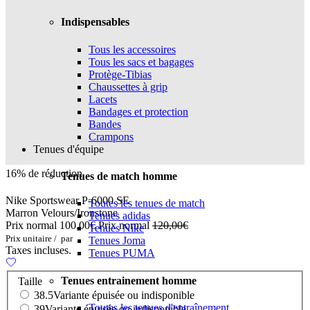
Indispensables
Tous les accessoires
Tous les sacs et bagages
Protège-Tibias
Chaussettes à grip
Lacets
Bandages et protection
Bandes
Crampons
Tenues d'équipe
16% de réduction
Tenues de match homme
Nike Sportswear P-6000 SE
Toutes les tenues de match
Marron Velours/Ironstone
Tenues adidas
Prix normal
100,00€
Prix normal
120,00€
Tenues Nike
Prix unitaire
/
par
Tenues Joma
Taxes incluses.
Tenues PUMA
Tenues entrainement homme
Taille
38.5
Variante épuisée ou indisponible
Toutes les tenues d'entraînement
39
Variante épuisée ou indisponible