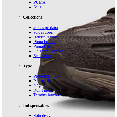
PUMA
Sells
Collections
adidas predator
adidas copa
Reusch Attrakt
Puma Future
Puma Ultra
Uhlsport Cybertec
Sells Wrap
Type
Protection Fixée
Paume plate
Négative
Roll Finger
Terrains humides
Indispensables
Soin des gants