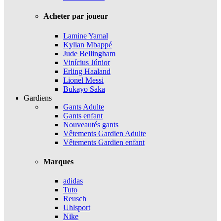
Acheter par joueur
Lamine Yamal
Kylian Mbappé
Jude Bellingham
Vinícius Júnior
Erling Haaland
Lionel Messi
Bukayo Saka
Gardiens
Gants Adulte
Gants enfant
Nouveautés gants
Vêtements Gardien Adulte
Vêtements Gardien enfant
Marques
adidas
Tuto
Reusch
Uhlsport
Nike