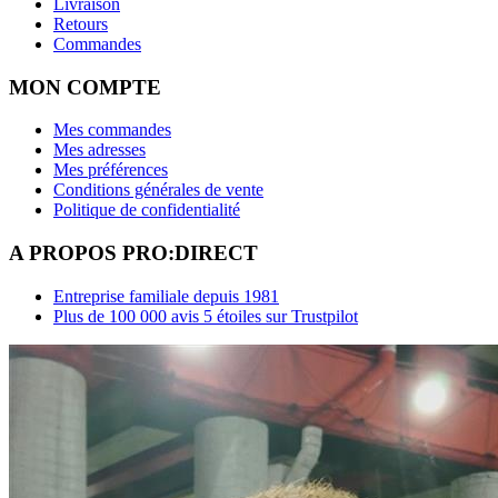
Livraison
Retours
Commandes
MON COMPTE
Mes commandes
Mes adresses
Mes préférences
Conditions générales de vente
Politique de confidentialité
A PROPOS PRO:DIRECT
Entreprise familiale depuis 1981
Plus de 100 000 avis 5 étoiles sur Trustpilot