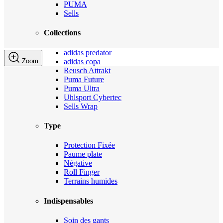
PUMA
Sells
Collections
adidas predator
adidas copa
Zoom
Reusch Attrakt
Puma Future
Puma Ultra
Uhlsport Cybertec
Sells Wrap
Type
Protection Fixée
Paume plate
Négative
Roll Finger
Terrains humides
Indispensables
Soin des gants