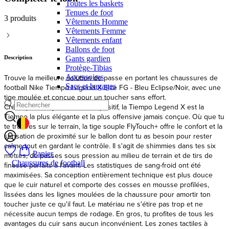
Toutes les baskets
Tenues de foot
Vêtements Homme
Vêtements Femme
Description
Vêtements enfant
Ballons de foot
Trouve la meilleure solution de passe en portant les chaussures de
Gants gardien
football Nike Tiempo Legend X Elite FG - Bleu Eclipse/Noir, avec une
Protège-Tibias
tige moulée et conçue pour un toucher sans effort.
Accessoires
Sacs et bagages
Créée pour un jeu confiant et positif, la Tiempo Legend X est la
Tiempo la plus élégante et la plus offensive jamais conçue. Où que tu
te trouves sur le terrain, la tige souple FlyTouch+ offre le confort et la
sensation de proximité sur le ballon dont tu as besoin pour rester
calme tout en gardant le contrôle. Il s'agit de shimmies dans tes six
GEOLOCATION BUTTON: BELGIQUE
mètres, de passes sous pression au milieu de terrain et de tirs de
finesse parfaits à l'avant. Les statistiques de sang-froid ont été
Panier
maximisées. Sa conception entièrement technique est plus douce
Chaussures de football
que le cuir naturel et comporte des cosses en mousse profilées,
lissées dans les lignes moulées de la chaussure pour amortir ton
toucher juste ce qu'il faut. Le matériau ne s'étire pas trop et ne
nécessite aucun temps de rodage. En gros, tu profites de tous les
avantages du cuir sans aucun inconvénient. Les zones tactiles à
micropoints 3D amplifient le contrôle, tandis que l'ACC toujours fiable
garantit que votre toucher reste impeccable dans toutes les