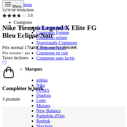
Aller au contenu
Menu
32% de réduction
3.8
Crampons
Nike Tiempo Legend X Elite FG
Crampons Adulte
Crampons Femme
Bleu Eclipse/Noir
Crampons enfant
Nouveautés Crampons
Prix normal
170,00€
Prix normal
250,00€
Crampons Noirs
Crampons en cuir
Prix unitaire
/
par
Taxes incluses.
Crampons sans lacets
Marques
adidas
Nike
Compléter le look
PUMA
Diadora
3 produits
Lotto
Mizuno
New Balance
Pantofola d'Oro
Reebok
Skechers