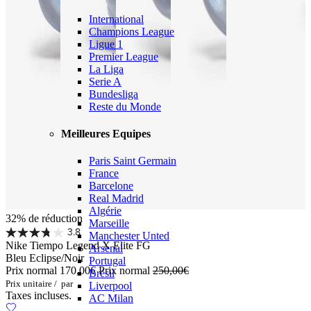
International
Champions League
Ligue 1
Premier League
La Liga
Serie A
Bundesliga
Reste du Monde
Meilleures Equipes
Paris Saint Germain
France
Barcelone
Real Madrid
Algérie
32% de réduction
Marseille
3.8
Manchester Unted
Nike Tiempo Legend X Elite FG
Arsenal
Bleu Eclipse/Noir
Portugal
Prix normal
170,00€
Prix normal
250,00€
Brésil
Prix unitaire
/
par
Liverpool
Taxes incluses.
AC Milan