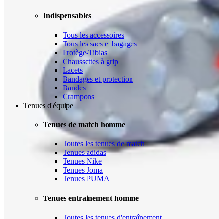
Indispensables
Tous les accessoires
Tous les sacs et bagages
Protège-Tibias
Chaussettes à grip
Lacets
Bandages et protection
Bandes
Crampons
Tenues d'équipe
Tenues de match homme
Toutes les tenues de match
Tenues adidas
Tenues Nike
Tenues Joma
Tenues PUMA
Tenues entrainement homme
Toutes les tenues d'entraînement