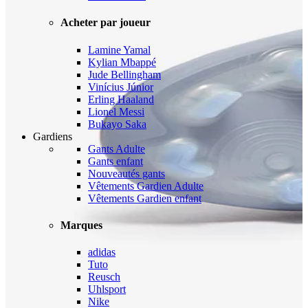
Acheter par joueur
Lamine Yamal
Kylian Mbappé
Jude Bellingham
Vinícius Júnior
Erling Haaland
Lionel Messi
Bukayo Saka
Gardiens
Gants Adulte
Gants enfant
Nouveautés gants
Vêtements Gardien Adulte
Vêtements Gardien enfant
Marques
adidas
Tuto
Reusch
Uhlsport
Nike