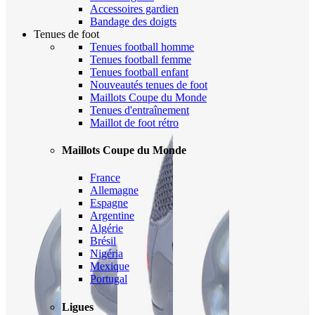
Accessoires gardien
Bandage des doigts
Tenues de foot
Tenues football homme
Tenues football femme
Tenues football enfant
Nouveautés tenues de foot
Maillots Coupe du Monde
Tenues d'entraînement
Maillot de foot rétro
Maillots Coupe du Monde
France
Allemagne
Espagne
Argentine
Algérie
Brésil
Nigéria
Mexique
Portugal
Ligues