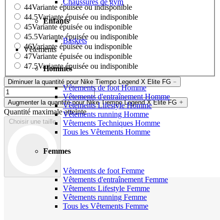
Chaussures de gym
44
Variante épuisée ou indisponible
44.5
Variante épuisée ou indisponible
Enfants
45
Variante épuisée ou indisponible
45.5
Variante épuisée ou indisponible
Baskets
46
Variante épuisée ou indisponible
Vêtements
47
Variante épuisée ou indisponible
47.5
Variante épuisée ou indisponible
Hommes
Diminuer la quantité pour Nike Tiempo Legend X Elite FG
Vêtements de foot Homme
Vêtements d'entraînement Homme
Augmenter la quantité pour Nike Tiempo Legend X Elite FG
Vêtements Lifestyle Homme
Quantité maximale atteinte
Vêtements running Homme
Choisir une taille
Vêtements Techniques Homme
Tous les Vêtements Homme
Femmes
Vêtements de foot Femme
Vêtements d'entraînement Femme
Vêtements Lifestyle Femme
Vêtements running Femme
Tous les Vêtements Femme