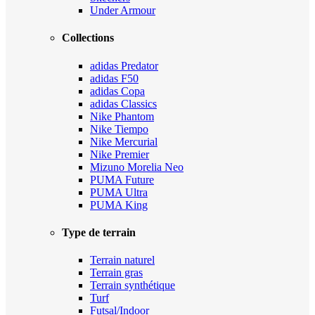
Under Armour
Collections
adidas Predator
adidas F50
adidas Copa
adidas Classics
Nike Phantom
Nike Tiempo
Nike Mercurial
Nike Premier
Mizuno Morelia Neo
PUMA Future
PUMA Ultra
PUMA King
Type de terrain
Terrain naturel
Terrain gras
Terrain synthétique
Turf
Futsal/Indoor