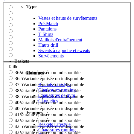
Type
Vestes et hauts de survêtements
Pré-Match
Pantalons
T-Shirts
Maillots d'entraînement
Hauts drill
Sweats à capuche et sweats
Survêtements
Baskets
Taille
36
Variante épuisée ou indisponible
Hommes
36.5
Variante épuisée ou indisponible
37.5
Variante épuisée ou indisponible
Baskets Lifestyle
Chaussures running
38
Variante épuisée ou indisponible
Chaussures de gym
38.5
Variante épuisée ou indisponible
Claquettes
40
Variante épuisée ou indisponible
40.5
Variante épuisée ou indisponible
Femmes
41
Variante épuisée ou indisponible
42
Variante épuisée ou indisponible
Baskets Lifestyle
42.5
Variante épuisée ou indisponible
Chaussures running
43
Variante épuisée ou indisponible