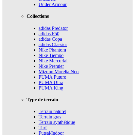
Under Armour
Collections
adidas Predator
adidas F50
adidas Copa
adidas Classics
Nike Phantom
Nike Tiempo
Nike Mercurial
Nike Premier
Mizuno Morelia Neo
PUMA Future
PUMA Ultra
PUMA King
Type de terrain
Terrain naturel
Terrain gras
Terrain synthétique
Turf
Futsal/Indoor