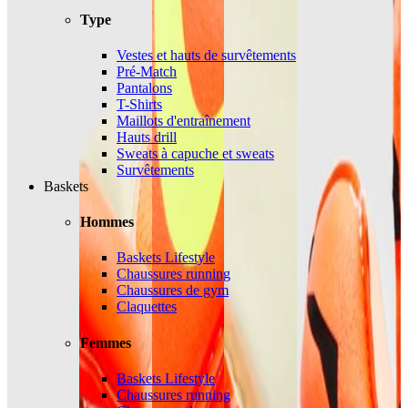
Type
Vestes et hauts de survêtements
Pré-Match
Pantalons
T-Shirts
Maillots d'entraînement
Hauts drill
Sweats à capuche et sweats
Survêtements
Baskets
Hommes
Baskets Lifestyle
Chaussures running
Chaussures de gym
Claquettes
Femmes
Baskets Lifestyle
Chaussures running