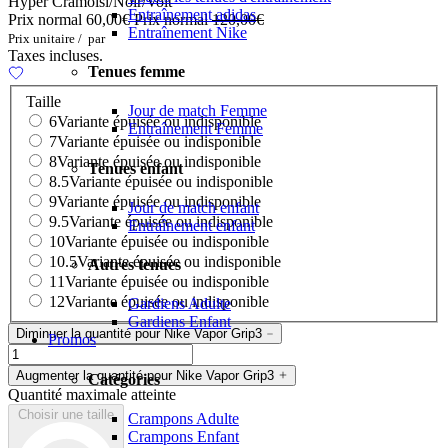
Hyper Cramoisi/Noir/Volt
Entraînement adidas
Prix normal
60,00€
Prix normal
120,00€
Entraînement Nike
Prix unitaire
/
par
Taxes incluses.
Tenues femme
Taille
Jour de match Femme
6
Variante épuisée ou indisponible
Entraînement Femme
7
Variante épuisée ou indisponible
8
Variante épuisée ou indisponible
Tenues enfant
8.5
Variante épuisée ou indisponible
9
Variante épuisée ou indisponible
Jour de match enfant
9.5
Variante épuisée ou indisponible
Entraînement enfant
10
Variante épuisée ou indisponible
10.5
Variante épuisée ou indisponible
Autres tenues
11
Variante épuisée ou indisponible
12
Variante épuisée ou indisponible
Gardiens Adulte
Gardiens Enfant
Diminuer la quantité pour Nike Vapor Grip3
Promos
Augmenter la quantité pour Nike Vapor Grip3
Catégories
Quantité maximale atteinte
Choisir une taille
Crampons Adulte
Crampons Enfant