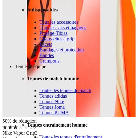
Indispensables
Tous les accessoires
Tous les sacs et bagages
Protège-Tibias
Chaussettes à grip
Lacets
Bandages et protection
Bandes
Crampons
Tenues d'équipe
Tenues de match homme
Toutes les tenues de match
Tenues adidas
Tenues Nike
Tenues Joma
Tenues PUMA
50% de réduction
Tenues entrainement homme
3.0
Nike Vapor Grip3
Toutes les tenues d'entraînement