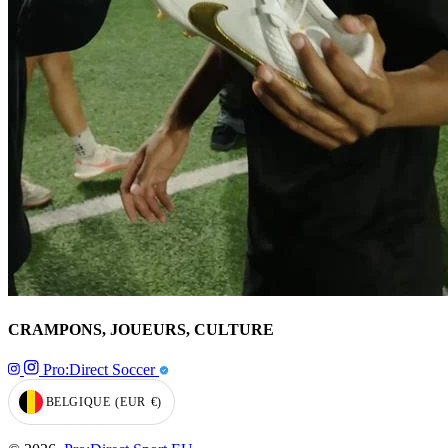
CRAMPONS, JOUEURS, CULTURE
Pro:Direct Soccer
BELGIQUE
(EUR
€)
GEOLOCATION BUTTON: BELGIQUE, EUR, €
© 2026,
Pro:Direct Sport EU