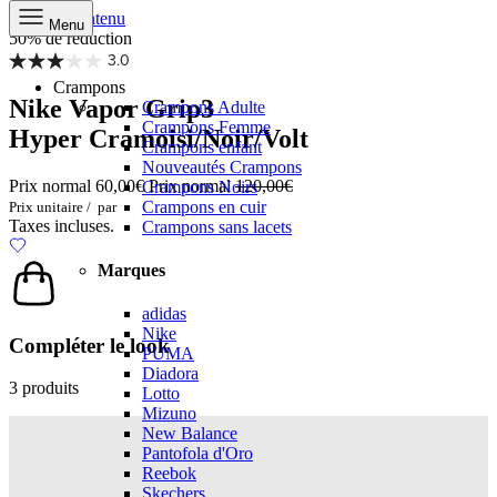
Aller au contenu
Menu
50% de réduction
3.0
Crampons
Nike Vapor Grip3
Crampons Adulte
Crampons Femme
Hyper Cramoisi/Noir/Volt
Crampons enfant
Nouveautés Crampons
Prix normal
60,00€
Prix normal
120,00€
Crampons Noirs
Crampons en cuir
Prix unitaire
/
par
Taxes incluses.
Crampons sans lacets
Marques
adidas
Nike
Compléter le look
PUMA
Diadora
3 produits
Lotto
Mizuno
New Balance
Pantofola d'Oro
Reebok
Skechers