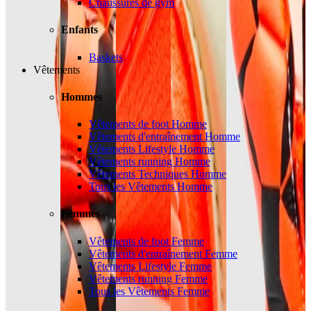
Chaussures de gym
Enfants
Baskets
Vêtements
Hommes
Vêtements de foot Homme
Vêtements d'entraînement Homme
Vêtements Lifestyle Homme
Vêtements running Homme
Vêtements Techniques Homme
Tous les Vêtements Homme
Femmes
Vêtements de foot Femme
Vêtements d'entraînement Femme
Vêtements Lifestyle Femme
Vêtements running Femme
Tous les Vêtements Femme