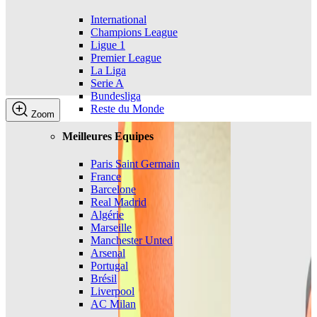
International
Champions League
Ligue 1
Premier League
La Liga
Serie A
Bundesliga
Reste du Monde
Zoom
Meilleures Equipes
Paris Saint Germain
France
Barcelone
Real Madrid
Algérie
Marseille
Manchester Unted
Arsenal
Portugal
Brésil
Liverpool
AC Milan