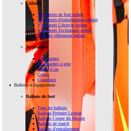
Enfants
Vêtements de foot enfant
Vêtements d'entraînement enfant
Vêtements Lifestyle enfant
Vêtements Techniques enfant
Tous les vêtements enfant
Accessoires
Chaussettes
Chaussettes à grip
Cache-Cou
Gants
Chapeaux
Ballons et équipement
Ballons de foot
Tous les ballons
Ballons Premier League
Ballons Coupe du Monde
Ballons de match
Ballons d'entraînement