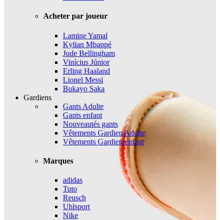
Acheter par joueur
Lamine Yamal
Kylian Mbappé
Jude Bellingham
Vinícius Júnior
Erling Haaland
Lionel Messi
Bukayo Saka
Gardiens
Gants Adulte
Gants enfant
Nouveautés gants
Vêtements Gardien Adulte
Vêtements Gardien enfant
Marques
adidas
Tuto
Reusch
Uhlsport
Nike