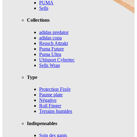
PUMA
Sells
Collections
adidas predator
adidas copa
Reusch Attrakt
Puma Future
Puma Ultra
Uhlsport Cybertec
Sells Wrap
Type
Protection Fixée
Paume plate
Négative
Roll Finger
Terrains humides
Indispensables
Soin des gants