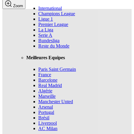
Zoom
International
Champions League
Ligue 1
Premier League
La Liga
Serie A
Bundesliga
Reste du Monde
Meilleures Equipes
Paris Saint Germain
France
Barcelone
Real Madrid
Algérie
Marseille
Manchester Unted
Arsenal
Portugal
Brésil
Liverpool
AC Milan