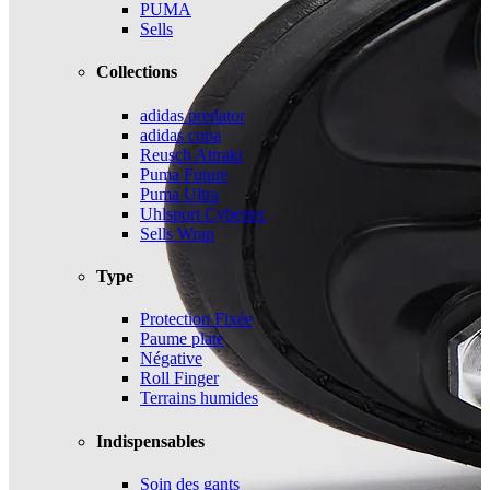
PUMA
Sells
Collections
adidas predator
adidas copa
Reusch Attrakt
Puma Future
Puma Ultra
Uhlsport Cybertec
Sells Wrap
Type
Protection Fixée
Paume plate
Négative
Roll Finger
Terrains humides
Indispensables
Soin des gants