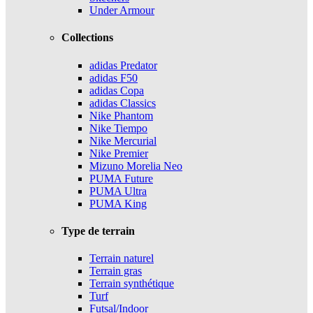
Under Armour
Collections
adidas Predator
adidas F50
adidas Copa
adidas Classics
Nike Phantom
Nike Tiempo
Nike Mercurial
Nike Premier
Mizuno Morelia Neo
PUMA Future
PUMA Ultra
PUMA King
Type de terrain
Terrain naturel
Terrain gras
Terrain synthétique
Turf
Futsal/Indoor