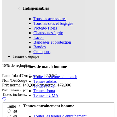
Indispensables
Tous les accessoires
Tous les sacs et bagages
Protège-Tibias
Chaussettes à grip
Lacets
Bandages et protection
Bandes
Crampons
Tenues d'équipe
18% de réduction
Tenues de match homme
Pantofola d'Oro Lazzarini 2.0 SG
Toutes les tenues de match
Noir/Or/Rouge
Tenues adidas
Prix normal
140,00€
Prix normal
172,00€
Tenues Nike
Prix unitaire
/
par
Tenues Joma
Taxes incluses.
Tenues PUMA
Tenues entrainement homme
Taille
39
Toutes les tenues d'entraînement
40