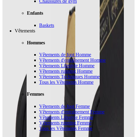
Chaussures de gym
Enfants
Baskets
Vêtements
Hommes
Vêtements de foot Homme
Vêtements d'entraînement Homme
Vêtements Lifestyle Homme
Vêtements running Homme
Vêtements Techniques Homme
Tous les Vêtements Homme
Femmes
Vêtements de foot Femme
Vêtements d'entraînement Femme
Vêtements Lifestyle Femme
Vêtements running Femme
Tous les Vêtements Femme