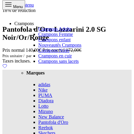
Aller au contenu
Menu
18% de réduction
Crampons
Pantofola d'Oro Lazzarini 2.0 SG
Crampons Adulte
Crampons Femme
Noir/Or/Rouge
Crampons enfant
Nouveautés Crampons
Prix normal
140,00€
Prix normal
172,00€
Crampons Noirs
Crampons en cuir
Prix unitaire
/
par
Taxes incluses.
Crampons sans lacets
Marques
adidas
Nike
PUMA
Diadora
Lotto
Mizuno
New Balance
Pantofola d'Oro
Reebok
Skechers