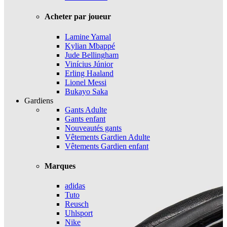
Acheter par joueur
Lamine Yamal
Kylian Mbappé
Jude Bellingham
Vinícius Júnior
Erling Haaland
Lionel Messi
Bukayo Saka
Gardiens
Gants Adulte
Gants enfant
Nouveautés gants
Vêtements Gardien Adulte
Vêtements Gardien enfant
Marques
adidas
Tuto
Reusch
Uhlsport
Nike