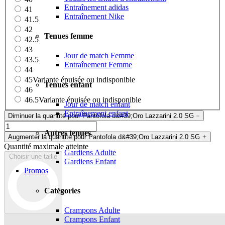
Entraînement adidas
41
Entraînement Nike
41.5
42
Tenues femme
42.5
43
Jour de match Femme
43.5
Entraînement Femme
44
45
Variante épuisée ou indisponible
Tenues enfant
46
46.5
Variante épuisée ou indisponible
Jour de match enfant
Entraînement enfant
Diminuer la quantité pour Pantofola d&#39;Oro Lazzarini 2.0 SG
Autres tenues
Augmenter la quantité pour Pantofola d&#39;Oro Lazzarini 2.0 SG
Quantité maximale atteinte
Gardiens Adulte
Choisir une taille
Gardiens Enfant
Promos
Catégories
Crampons Adulte
Crampons Enfant