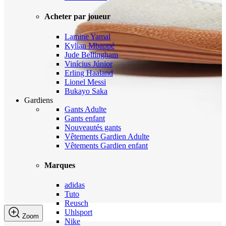
Acheter par joueur
Lamine Yamal
Kylian Mbappé
Jude Bellingham
Vinícius Júnior
Erling Haaland
Lionel Messi
Bukayo Saka
Gardiens
Gants Adulte
Gants enfant
Nouveautés gants
Vêtements Gardien Adulte
Vêtements Gardien enfant
Marques
adidas
Tuto
Reusch
Uhlsport
Zoom
Nike