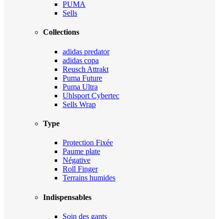
PUMA
Sells
Collections
adidas predator
adidas copa
Reusch Attrakt
Puma Future
Puma Ultra
Uhlsport Cybertec
Sells Wrap
Type
Protection Fixée
Paume plate
Négative
Roll Finger
Terrains humides
Indispensables
Soin des gants