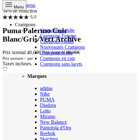
Aller au contenu
Menu
54% de réduction
5.0
Crampons
Puma Palermo Cuir
Crampons Adulte
Crampons Femme
Blanc/Gris/Vert Archive
Crampons enfant
Nouveautés Crampons
Prix normal
40,00€
Prix normal
88,00€
Crampons Noirs
Crampons en cuir
Prix unitaire
/
par
Taxes incluses.
Crampons sans lacets
Marques
adidas
Nike
PUMA
Diadora
Lotto
Mizuno
New Balance
Pantofola d'Oro
Reebok
Skechers