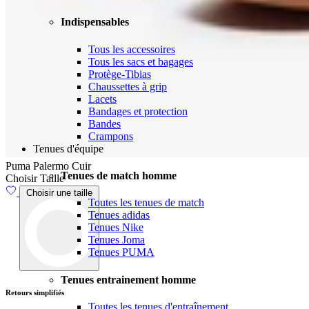
Indispensables
Tous les accessoires
Tous les sacs et bagages
Protège-Tibias
Chaussettes à grip
Lacets
Bandages et protection
Bandes
Crampons
Tenues d'équipe
Puma Palermo Cuir
Tenues de match homme
Choisir Taille
Choisir une taille
Toutes les tenues de match
Tenues adidas
Tenues Nike
Tenues Joma
Tenues PUMA
Tenues entrainement homme
Retours simplifiés
L
Toutes les tenues d'entraînement