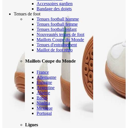
Accessoires gardien
Bandage des doigts
Tenues de foot
Tenues football homme
Tenues football femme
Tenues football enfant
Nouveautés tenues de foot
Maillots Coupe du Monde
Tenues d'entraînement
Maillot de foot rétro
Maillots Coupe du Monde
France
Allemagne
Espagne
Argentine
Algérie
Brésil
Nigéria
Mexique
Portugal
Ligues