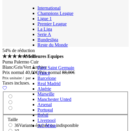
International
Champions League
Ligue 1
Premier League
La Liga
Serie A
Bundesliga
Reste du Monde
54% de réduction
5.0
Meilleures Equipes
Puma Palermo Cuir
Blanc/Gris/Vert Archive
Paris Saint Germain
Prix normal
40,00€
Prix normal
88,00€
France
Prix unitaire
/
par
Barcelone
Taxes incluses.
Real Madrid
Algérie
Marseille
Manchester Unted
Arsenal
Portugal
Brésil
Taille
Liverpool
36
Variante épuisée ou indisponible
AC Milan