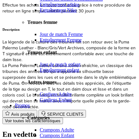
Entraînement adidas
Effectue tes achats en toute confiance grâce à notre procédure de
E
Entraînement Nike
retour en ligne simple, valable pendant 30 jours
Tenues femme
Description
Jour de match Femme
Entraînement Femme
La légende de la culture des tribunes fait son retour avec la Puma
Palermo Leather - Blanc/Gris/Vert Archives, composée de la forme en
Tenues enfant
T signature et elle est extrêmement confortable avec une touche de
daim lisse.
Jour de match enfant
La Puma Palermo Leather est une icône rafraîchie, un classique des
Entraînement enfant
tribunes des années 80 qui a apporté sa silhouette basse
superposée dans les rues et se présente dans le style emblématique
Autres tenues
de Puma. On retrouve tous les détails très appréciés, de l'étiquette
de la tige au design en T, le tout en daim doux et lisse et dans un
Gardiens Adulte
coloris cool. Le branding en feuille brillante complète un look brillant
Gardiens Enfant
qui devrait bien se marier avec n'importe quelle pièce de ta garde-
Promos
robe décontractée.
Avis produits
SERVICE CLIENTS
Catégories
Voir toutes les caractéristiques
Crampons Adulte
En vedette
Crampons Enfant