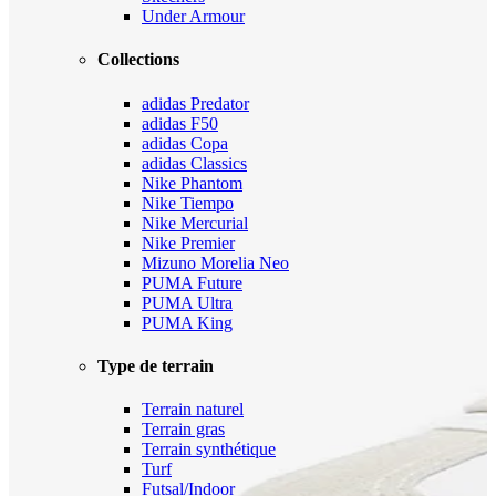
Under Armour
Collections
adidas Predator
adidas F50
adidas Copa
adidas Classics
Nike Phantom
Nike Tiempo
Nike Mercurial
Nike Premier
Mizuno Morelia Neo
PUMA Future
PUMA Ultra
PUMA King
Type de terrain
Terrain naturel
Terrain gras
Terrain synthétique
Turf
Futsal/Indoor