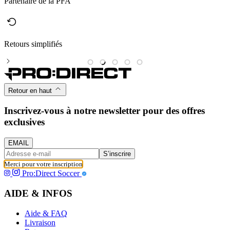
Partenaire de la PFA
Retours simplifiés
M
Retour en haut
Inscrivez-vous à notre newsletter pour des offres
exclusives
EMAIL
S’inscrire
Merci pour votre inscription
Pro:Direct Soccer
AIDE & INFOS
Aide & FAQ
Livraison