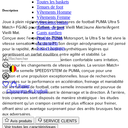
Toutes les baskets
Tenues de foot
Joue à plein régime avec les chaussures de football PUMA Ultra 5
Vêtements Homme
Match+ FG/AG pour Enfant - Argent Vieilli Mat/Jaune Alerte/Argent
Vêtements Femme
Vieilli Mat.
Vêtements enfant
Conçue avec l'expertise de PUMA Motorsport, la Ultra 5 te fait vivre la
Ballons de foot
vitesse sensationnelle de la F1. Son design aérodynamique est pensé
Gants gardien
pour la rapidité, avec des couches synthétiques légères qui
Protège-Tibias
garantissent un parfait équilibre entre agilité et stabilité. Le
Accessoires
Sacs et bagages
rembourrage au talon offre un maintien confortable sans irritation,
idéal pour les changements de vitesse rapides. La version Match+
intègre la semelle SPEEDSYSTEM de PUMA, conçue pour une
traction et une propulsion exceptionnelles. Issue de recherches
poussées sur la performance en accélération, freinage et maniabilité
GEOLOCATION BUTTON: BELGIQUE
sur les terrains de football, cette semelle innovante est pourvue de
crampons FastTrax, optimisant le démarrage et la direction. À l'arrière,
Panier
trois crampons sont disposés de manière stratégique - les études
Chaussures de football
démontrent qu'un crampon central est plus efficace pour freiner,
offrant ainsi un avantage surprenant pour des arrêts brusques face
aux adversaires.
Avis produits
SERVICE CLIENTS
Voir toutes les caractéristiques