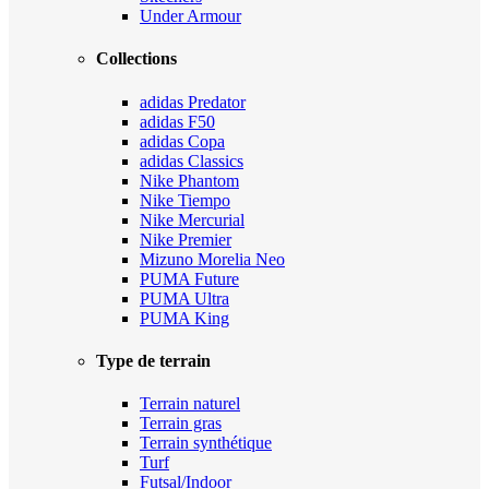
Under Armour
Collections
adidas Predator
adidas F50
adidas Copa
adidas Classics
Nike Phantom
Nike Tiempo
Nike Mercurial
Nike Premier
Mizuno Morelia Neo
PUMA Future
PUMA Ultra
PUMA King
Type de terrain
Terrain naturel
Terrain gras
Terrain synthétique
Turf
Futsal/Indoor