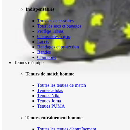
Indispensables
Tous les accessoires
Tous les sacs et bagages
Protège-Tibias
Chaussettes à grip
Lacets
Bandages et protection
Bandes
Crampons
Tenues d'équipe
Tenues de match homme
Toutes les tenues de match
Tenues adidas
Tenues Nike
Tenues Joma
Tenues PUMA
Tenues entrainement homme
Toutes les tenues d'entraînement