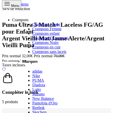
Aller au contenu
Menu
54% de réduction
Crampons
Puma Ultra 5 Match+ Laceless FG/AG
Crampons Adulte
Crampons Femme
pour Enfant
Crampons enfant
Argent Vieilli Mat/Jaune Alerte/Argent
Nouveautés Crampons
Crampons Noirs
Vieilli Puma
Crampons en cuir
Crampons sans lacets
Prix normal
32,00€
Prix normal
70,00€
Prix unitaire
/
par
Marques
Taxes incluses.
adidas
Nike
PUMA
Diadora
Lotto
Compléter le look
Mizuno
New Balance
5 produits
Pantofola d'Oro
Reebok
Skechers