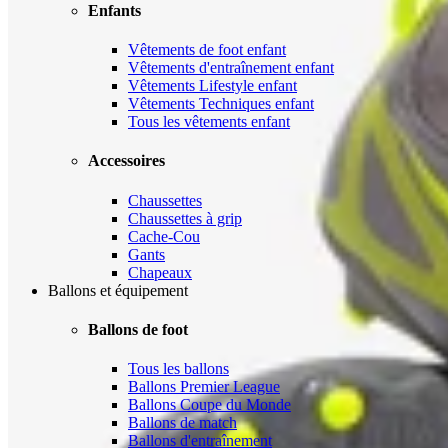
Enfants
Vêtements de foot enfant
Vêtements d'entraînement enfant
Vêtements Lifestyle enfant
Vêtements Techniques enfant
Tous les vêtements enfant
Accessoires
Chaussettes
Chaussettes à grip
Cache-Cou
Gants
Chapeaux
Ballons et équipement
Ballons de foot
Tous les ballons
Ballons Premier League
Ballons Coupe du Monde
Ballons de match
Ballons d'entraînement