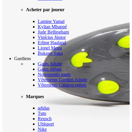
Acheter par joueur
Lamine Yamal
Kylian Mbappé
Jude Bellingham
Vinícius Júnior
Erling Haaland
Lionel Messi
Bukayo Saka
Gardiens
Gants Adulte
Gants enfant
Nouveautés gants
Vêtements Gardien Adulte
Vêtements Gardien enfant
Marques
adidas
Tuto
Reusch
Uhlsport
Nike