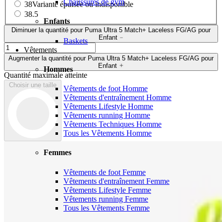
Chaussures de gym
38
Variante épuisée ou indisponible
38.5
Enfants
Diminuer la quantité pour Puma Ultra 5 Match+ Laceless FG/AG pour
Enfant
Baskets
Vêtements
Augmenter la quantité pour Puma Ultra 5 Match+ Laceless FG/AG pour
Enfant
Hommes
Quantité maximale atteinte
Choisir une taille
Vêtements de foot Homme
Vêtements d'entraînement Homme
Vêtements Lifestyle Homme
Vêtements running Homme
Vêtements Techniques Homme
Tous les Vêtements Homme
Femmes
Vêtements de foot Femme
Vêtements d'entraînement Femme
Vêtements Lifestyle Femme
Vêtements running Femme
Tous les Vêtements Femme