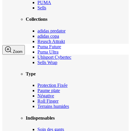
PUMA
Sells
Collections
adidas predator
adidas copa
Reusch Attrakt
Puma Future
Puma Ultra
Zoom
Uhlsport Cybertec
Sells Wrap
Type
Protection Fixée
Paume plate
Négative
Roll Finger
Terrains humides
Indispensables
Soin des gants