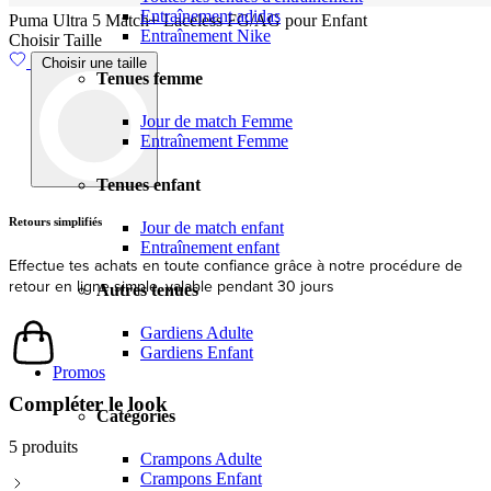
Entraînement adidas
Puma Ultra 5 Match+ Laceless FG/AG pour Enfant
Entraînement Nike
Choisir Taille
Choisir une taille
Tenues femme
Jour de match Femme
Entraînement Femme
Tenues enfant
Livraison
Jour de match enfant
Entraînement enfant
Expédition et livraison rapides depuis l'UE
Autres tenues
Gardiens Adulte
Gardiens Enfant
Compléter le look
Promos
5 produits
Catégories
Crampons Adulte
Crampons Enfant
Description