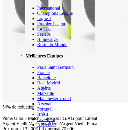
International
Champions League
Ligue 1
Premier League
La Liga
Serie A
Bundesliga
Reste du Monde
Meilleures Equipes
Paris Saint Germain
France
Barcelone
Real Madrid
Algérie
Marseille
Manchester Unted
Arsenal
54% de réduction
Portugal
Brésil
Puma Ultra 5 Match+ Laceless FG/AG pour Enfant
Liverpool
Argent Vieilli Mat/Jaune Alerte/Argent Vieilli Puma
AC Milan
Prix normal
32,00€
Prix normal
70,00€