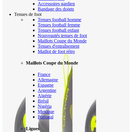
Accessoires gardien
Bandage des doigts
Tenues de foot
Tenues football homme
Tenues football femme
Tenues football enfant
Nouveautés tenues de foot
Maillots Coupe du Monde
Tenues d'entraînement
Maillot de foot rétro
Maillots Coupe du Monde
France
Allemagne
Espagne
Argentine
Algérie
Brésil
Nigéria
Mexique
Portugal
Ligues