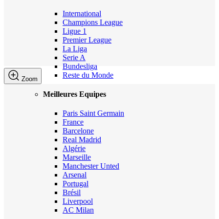
International
Champions League
Ligue 1
Premier League
La Liga
Serie A
Bundesliga
Reste du Monde
Zoom
Meilleures Equipes
Paris Saint Germain
France
Barcelone
Real Madrid
Algérie
Marseille
Manchester Unted
Arsenal
Portugal
Brésil
Liverpool
AC Milan