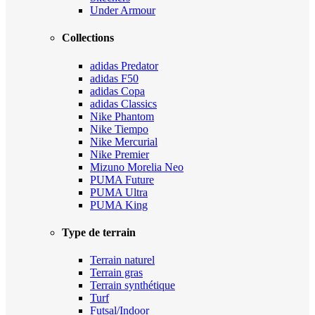
Under Armour
Collections
adidas Predator
adidas F50
adidas Copa
adidas Classics
Nike Phantom
Nike Tiempo
Nike Mercurial
Nike Premier
Mizuno Morelia Neo
PUMA Future
PUMA Ultra
PUMA King
Type de terrain
Terrain naturel
Terrain gras
Terrain synthétique
Turf
Futsal/Indoor