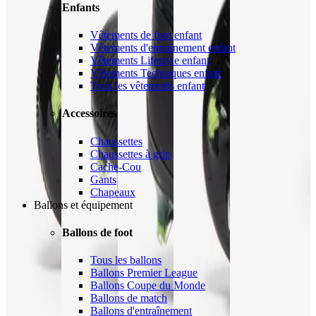
Enfants
Vêtements de foot enfant
Vêtements d'entraînement enfant
Vêtements Lifestyle enfant
Vêtements Techniques enfant
Tous les vêtements enfant
Accessoires
Chaussettes
Chaussettes à grip
Cache-Cou
Gants
Chapeaux
Ballons et équipement
Ballons de foot
Tous les ballons
Ballons Premier League
Ballons Coupe du Monde
Ballons de match
Ballons d'entraînement