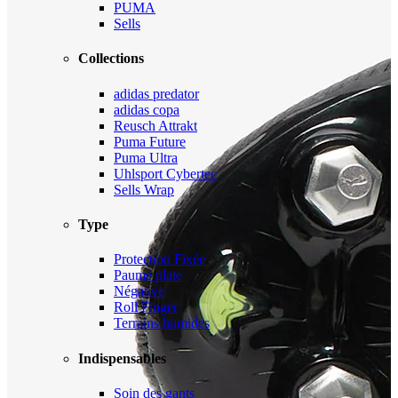
PUMA
Sells
Collections
adidas predator
adidas copa
Reusch Attrakt
Puma Future
Puma Ultra
Uhlsport Cybertec
Sells Wrap
Type
Protection Fixée
Paume plate
Négative
Roll Finger
Terrains humides
Indispensables
Soin des gants