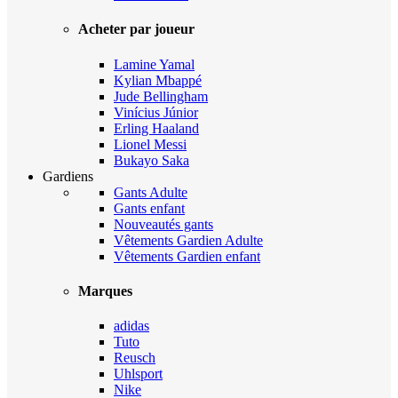
Acheter par joueur
Lamine Yamal
Kylian Mbappé
Jude Bellingham
Vinícius Júnior
Erling Haaland
Lionel Messi
Bukayo Saka
Gardiens
Gants Adulte
Gants enfant
Nouveautés gants
Vêtements Gardien Adulte
Vêtements Gardien enfant
Marques
adidas
Tuto
Reusch
Uhlsport
Nike