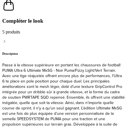
Compléter le look
5 produits
Description
Passe à la vitesse supérieure en portant les chaussures de football
PUMA Ultra 6 Ultimate MxSG - Noir Puma/Fizzy Light/Vert Terrain.
Avec une tige réajustée offrant encore plus de performances, l'Ultra
6 te place en pole position pour chaque duel. Les principales
améliorations sont le mesh léger, doté d'une texture GripControl Pro
intégrée pour un dribble sûr à grande vitesse, et la forme du cadre
de soutien PWRTAPE SQD repensé. Ensemble, ils offrent une stabilité
inégalée, quelle que soit ta vitesse. Ainsi, dans n'importe quelle
course de sprint, il n'y a qu'un seul gagnant. L'édition Ultimate MxSG
est une fois de plus équipée d'une version personnalisée de la
semelle SPEEDSYSTEM de PUMA pour une traction et une
propulsion supérieures sur terrain gras. Développée à la suite de
recherches approfondies sur l'efficacité de l'accélération, du freinage
et des changements de direction sur un terrain de football, la plaque