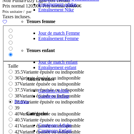
Noir Puma/Fizzy Light/Vert Terrain
Entraînement adidas
Prix normal
120,00€
Prix normal
230,00€
Entraînement Nike
Prix unitaire
/
par
Taxes incluses.
Tenues femme
Jour de match Femme
Entraînement Femme
Tenues enfant
Jour de match enfant
Taille
Entraînement enfant
35.5
Variante épuisée ou indisponible
36
Variante épuisée ou indisponible
Autres tenues
37
Variante épuisée ou indisponible
37.5
Variante épuisée ou indisponible
Gardiens Adulte
38
Variante épuisée ou indisponible
Gardiens Enfant
Promos
38.5
Variante épuisée ou indisponible
39
Catégories
40
Variante épuisée ou indisponible
40.5
Variante épuisée ou indisponible
Crampons Adulte
41
Variante épuisée ou indisponible
Crampons Enfant
42
Variante épuisée ou indisponible