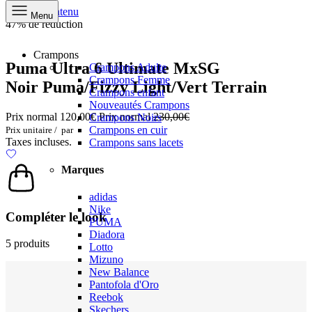
Aller au contenu
Menu
47% de réduction
Crampons
Puma Ultra 6 Ultimate MxSG
Crampons Adulte
Crampons Femme
Noir Puma/Fizzy Light/Vert Terrain
Crampons enfant
Nouveautés Crampons
Prix normal
120,00€
Prix normal
230,00€
Crampons Noirs
Crampons en cuir
Prix unitaire
/
par
Taxes incluses.
Crampons sans lacets
Marques
adidas
Nike
Compléter le look
PUMA
Diadora
5 produits
Lotto
Mizuno
New Balance
Pantofola d'Oro
Reebok
Skechers