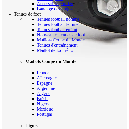
Accessoires gardien
Bandage des doigts
Tenues de foot
Tenues football homme
Tenues football femme
Tenues football enfant
Nouveautés tenues de foot
Maillots Coupe du Monde
Tenues d'entraînement
Maillot de foot rétro
Maillots Coupe du Monde
France
Allemagne
Espagne
Argentine
Algérie
Brésil
Nigéria
Mexique
Portugal
Ligues