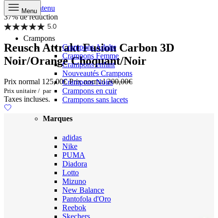
Aller au contenu
Menu
37% de réduction
5.0
Crampons
Reusch Attrakt Fusion Carbon 3D
Crampons Adulte
Crampons Femme
Noir/Orange Choquant/Noir
Crampons enfant
Nouveautés Crampons
Prix normal
125,00€
Prix normal
200,00€
Crampons Noirs
Crampons en cuir
Prix unitaire
/
par
Taxes incluses.
Crampons sans lacets
Marques
adidas
Nike
PUMA
Diadora
Lotto
Mizuno
New Balance
Pantofola d'Oro
Reebok
Skechers