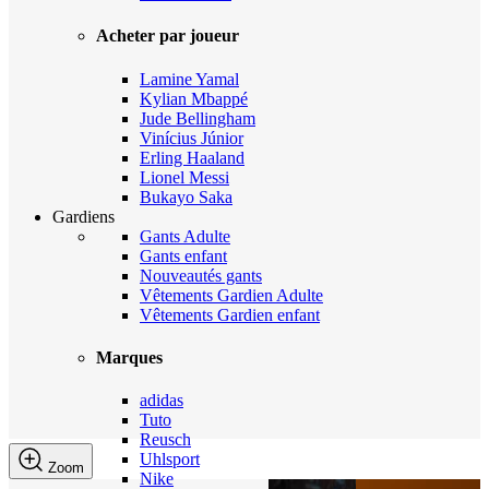
Acheter par joueur
Lamine Yamal
Kylian Mbappé
Jude Bellingham
Vinícius Júnior
Erling Haaland
Lionel Messi
Bukayo Saka
Gardiens
Gants Adulte
Gants enfant
Nouveautés gants
Vêtements Gardien Adulte
Vêtements Gardien enfant
Marques
adidas
Tuto
Reusch
Uhlsport
Zoom
Nike