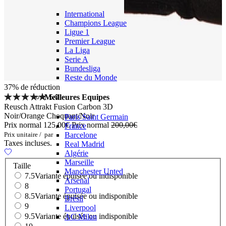
International
Champions League
Ligue 1
Premier League
La Liga
Serie A
Bundesliga
Reste du Monde
37% de réduction
5.0
Meilleures Equipes
Reusch Attrakt Fusion Carbon 3D
Noir/Orange Choquant/Noir
Paris Saint Germain
Prix normal
125,00€
Prix normal
200,00€
France
Prix unitaire
/
par
Barcelone
Taxes incluses.
Real Madrid
Algérie
Marseille
Taille
Manchester Unted
7.5
Variante épuisée ou indisponible
Arsenal
8
Portugal
8.5
Variante épuisée ou indisponible
Brésil
9
Liverpool
9.5
Variante épuisée ou indisponible
AC Milan