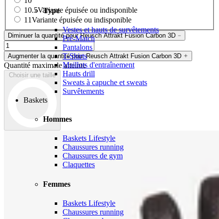
10
10.5
Variante épuisée ou indisponible
Type
11
Variante épuisée ou indisponible
Vestes et hauts de survêtements
Diminuer la quantité pour Reusch Attrakt Fusion Carbon 3D
Pré-Match
Pantalons
T-Shirts
Augmenter la quantité pour Reusch Attrakt Fusion Carbon 3D
Maillots d'entraînement
Quantité maximale atteinte
Hauts drill
Choisir une taille
Sweats à capuche et sweats
Survêtements
Baskets
Hommes
Baskets Lifestyle
Chaussures running
Chaussures de gym
Claquettes
Femmes
Baskets Lifestyle
Chaussures running