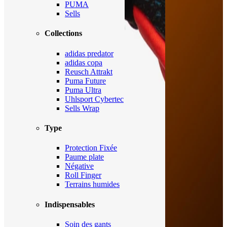
PUMA
Sells
Collections
adidas predator
adidas copa
Reusch Attrakt
Puma Future
Puma Ultra
Uhlsport Cybertec
Sells Wrap
Type
Protection Fixée
Paume plate
Négative
Roll Finger
Terrains humides
Indispensables
Soin des gants