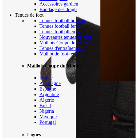
Accessoires gardien
Bandage des doigts
Tenues de foot
Tenues football homme
Tenues football femme
Tenues football enfant
Nouveautés tenues de foot
Maillots Coupe du Monde
Tenues d'entraînement
Maillot de foot rétro
Maillots Coupe du Monde
France
Allemagne
Espagne
Argentine
Algérie
Brésil
Nigéria
Mexique
Portugal
Ligues