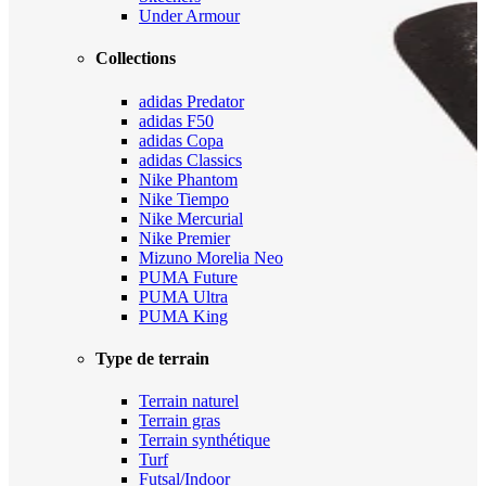
Under Armour
Collections
adidas Predator
adidas F50
adidas Copa
adidas Classics
Nike Phantom
Nike Tiempo
Nike Mercurial
Nike Premier
Mizuno Morelia Neo
PUMA Future
PUMA Ultra
PUMA King
Type de terrain
Terrain naturel
Terrain gras
Terrain synthétique
Turf
Futsal/Indoor