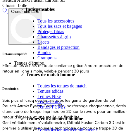
Reusch Attrakt Fusion Carbon 3D
Choisir Taille
Indispensables
Choisir une taille
Tous les accessoires
Tous les sacs et bagages
Protège-Tibias
Chaussettes à grip
Lacets
Bandages et protection
Bandes
Retours simplifiés
L
Crampons
Tenues d'équipe
Effectue tes achats en toute confiance grâce à notre procédure de
E
retour en ligne simple, valable pendant 30 jours
Tenues de match homme
Toutes les tenues de match
Description
Tenues adidas
Tenues Nike
Sois plus efficace que jamais avec les gants de gardien de but
Tenues Joma
Reusch Attrakt Fusion Carbon 3D - noir/orange choquant/noir, dotés
Tenues PUMA
d'une zone de frappe imprimée en 3D sur le revers pour un meilleur
retour d'énergie et une meilleure flexibilité.
Tenues entrainement homme
Gant véritablement révolutionnaire, l'Attrakt Fusion Carbon 3D est le
premier à utiliser la nouvelle technologie de zone de frappe 3D de
Toutes les tenues d'entraînement