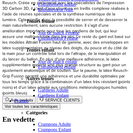
Reusch. Créée en partenariat avec les spécialistes de l'impression
Entraînement adidas
3D Carbon 3D, il s'agit d'une structure en treillis complexe réalisée à
Entraînement Nike
l'aide de résines spéciales et de la synthèse numérique de la
lumière. Cela signifie donc la possibilité de serrer et de desserrer la
Tenues femme
main naturellement, sans aucune restriction. Il s'agit d'une
amélioration importante pour tous les gardiens de but, qui leur
Jour de match Femme
assure une maîtrise totale dans les airs. Le reste du gant est basé sur
Entraînement Femme
les modèles Attrakt Fusion haut de gamme, avec des enveloppes en
latex supplémentaires au niveau des doigts, du pouce et du côté de
Tenues enfant
la main pour un contrôle total lors de l'attrape, de la manipulation et
du lancer du ballon. En plus d'une meilleure adhérence, le latex
Jour de match enfant
supplémentaire apporte une plus grande structure au gant pour un
Entraînement enfant
ajustement anatomique et de soutien. Sur la paume, le latex Reusch-
Grip Fusion garantit une adhérence et une durabilité optimales par
Autres tenues
tous les temps grâce à la combinaison d'un latex très résistant (points
noirs) et d'un latex adapté aux conditions météorologiques humides
Gardiens Adulte
(points bleus).
Gardiens Enfant
Avis produits
SERVICE CLIENTS
Promos
Voir toutes les caractéristiques
Catégories
En vedette
Crampons Adulte
Crampons Enfant