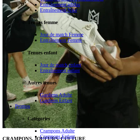
Entraînement adidas
Entraînement Nike
Tenues femme
Jour de match Femme
Entraînement Femme
Tenues enfant
Jour de match enfant
Entraînement enfant
Autres tenues
Gardiens Adulte
Gardiens Enfant
Promos
Catégories
Crampons Adulte
Crampons Enfant
CRAMPONS, JOUEURS, CULTURE