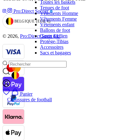
Toutes les baskets
Tenues de foot
Pro:Direct Soccer
Vêtements Homme
Vêtements Femme
BELGIQUE
(EUR
€)
GEOLOCATION BUTTON: BELGIQUE, EUR, €
Vêtements enfant
Ballons de foot
Gants gardien
© 2026,
Pro:Direct Sport EU
Protège-Tibias
Accessoires
Sacs et bagages
GEOLOCATION BUTTON: BELGIQUE
Panier
Chaussures de football