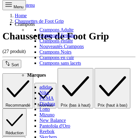
Aller au contenu
Menu
Home
Chaussettes de Foot Grip
Crampons
Crampons Adulte
Chaussettes de Foot Grip
Crampons Femme
Crampons enfant
Nouveautés Crampons
(27 produit)
Crampons Noirs
Crampons en cuir
Crampons sans lacets
Sort
Marques
adidas
Nike
PUMA
Diadora
Recommandé
Nouveau
Prix (bas à haut)
Prix (haut à bas)
Lotto
Mizuno
New Balance
Pantofola d'Oro
Reebok
Réduction
Skechers