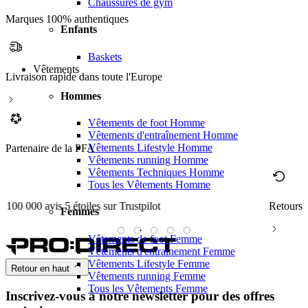
Chaussures de gym
Marques 100% authentiques
Enfants
Baskets
Vêtements
Livraison rapide dans toute l'Europe
Hommes
Vêtements de foot Homme
Vêtements d'entraînement Homme
Vêtements Lifestyle Homme
Partenaire de la PFA
Vêtements running Homme
Vêtements Techniques Homme
Tous les Vêtements Homme
Retours simplifiés
M
Femmes
Vêtements de foot Femme
Vêtements d'entraînement Femme
Vêtements Lifestyle Femme
Retour en haut
Vêtements running Femme
Tous les Vêtements Femme
Inscrivez-vous à notre newsletter pour des offres