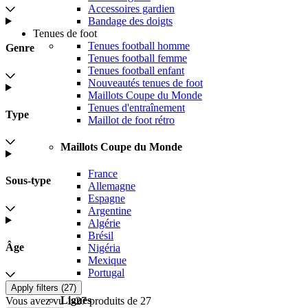
Accessoires gardien
Bandage des doigts
Tenues de foot
Tenues football homme
Genre
Tenues football femme
Tenues football enfant
Nouveautés tenues de foot
Maillots Coupe du Monde
Tenues d'entraînement
Type
Maillot de foot rétro
Maillots Coupe du Monde
France
Sous-type
Allemagne
Espagne
Argentine
Algérie
Brésil
Âge
Nigéria
Mexique
Portugal
Apply filters (
27
)
Ligues
Vous avez vu 1-27 produits de 27