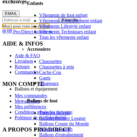
exclusives
Enfants
EMAIL
Vêtements de foot enfant
S’inscrire
Vêtements d'entraînement enfant
Vêtements Lifestyle enfant
Merci pour votre inscription
Vêtements Techniques enfant
Pro:Direct Soccer
Tous les vêtements enfant
AIDE & INFOS
Accessoires
Aide & FAQ
Livraison
Chaussettes
Retours
Chaussettes à grip
Commandes
Cache-Cou
Gants
MON COMPTE
Chapeaux
Ballons et équipement
Mes commandes
Ballons de foot
Mes adresses
Mes préférences
Conditions générales de vente
Tous les ballons
Politique de confidentialité
Ballons Premier League
Ballons Coupe du Monde
A PROPOS PRO:DIRECT
Ballons de match
Ballons d'entraînement