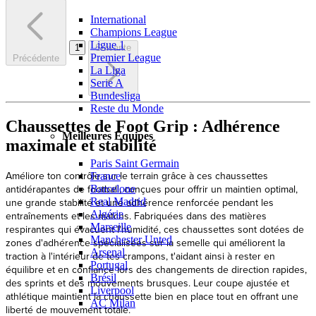
International
Champions League
Ligue 1
1
Suivante
Premier League
Précédente
La Liga
Serie A
Bundesliga
Reste du Monde
Chaussettes de Foot Grip : Adhérence
Meilleures Equipes
maximale et stabilité
Paris Saint Germain
Améliore ton contrôle sur le terrain grâce à ces chaussettes
France
antidérapantes de football, conçues pour offrir un maintien optimal,
Barcelone
une grande stabilité et une adhérence renforcée pendant les
Real Madrid
Algérie
entraînements et les matchs. Fabriquées dans des matières
Marseille
respirantes qui évacuent l'humidité, ces chaussettes sont dotées de
Manchester Unted
zones d'adhérence spécialisées sur la semelle qui améliorent la
Arsenal
traction à l'intérieur de tes crampons, t'aidant ainsi à rester en
Portugal
équilibre et en confiance lors des changements de direction rapides,
Brésil
des sprints et des mouvements brusques. Leur coupe ajustée et
Liverpool
athlétique maintient la chaussette bien en place tout en offrant une
AC Milan
liberté de mouvement totale.