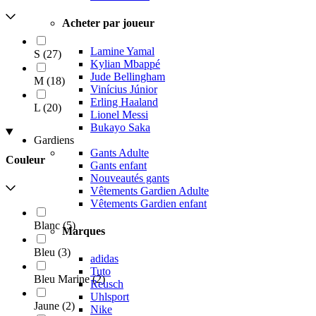
Acheter par joueur
Lamine Yamal
S
(
27
)
Kylian Mbappé
Jude Bellingham
M
(
18
)
Vinícius Júnior
Erling Haaland
L
(
20
)
Lionel Messi
Bukayo Saka
Gardiens
Gants Adulte
Couleur
Gants enfant
Nouveautés gants
Vêtements Gardien Adulte
Vêtements Gardien enfant
Blanc
(
5
)
Marques
Bleu
(
3
)
adidas
Tuto
Bleu Marine
(
2
)
Reusch
Uhlsport
Jaune
(
2
)
Nike