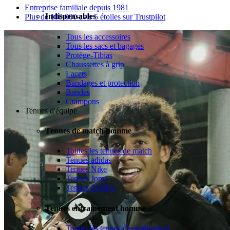
Entreprise familiale depuis 1981
Indispensables
Plus de 100 000 avis 5 étoiles sur Trustpilot
Tous les accessoires
Tous les sacs et bagages
Protège-Tibias
Chaussettes à grip
Lacets
Bandages et protection
Bandes
Crampons
Tenues d'équipe
Tenues de match homme
Toutes les tenues de match
Tenues adidas
Tenues Nike
Tenues Joma
Tenues PUMA
Tenues entrainement homme
Toutes les tenues d'entraînement