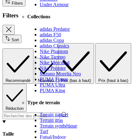
Filters
Under Armour
Filters
Collections
adidas Predator
adidas F50
adidas Copa
Sort
adidas Classics
Nike Phantom
Nike Tiempo
Nike Mercurial
Nike Premier
Mizuno Morelia Neo
PUMA Future
Recommandé
Nouveau
Prix (bas à haut)
Prix (haut à bas)
PUMA Ultra
PUMA King
Type de terrain
Réduction
Terrain naturel
Terrain gras
Terrain synthétique
Turf
Taille
Futsal/Indoor