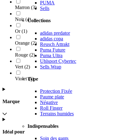
PUMA
Marron
(
3
)
Sells
Noir
(
4
)
Collections
Or
(
1
)
adidas predator
adidas copa
Orange
(
2
)
Reusch Attrakt
Puma Future
Rouge
(
2
)
Puma Ultra
Uhlsport Cybertec
Sells Wrap
Vert
(
2
)
Violet
(
1
)
Type
Protection Fixée
Paume plate
Marque
Négative
Roll Finger
Terrains humides
Indispensables
Idéal pour
Soin des gants