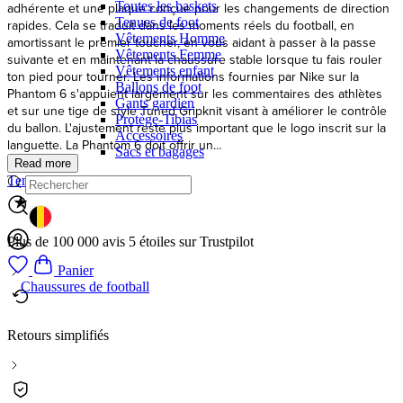
Toutes les baskets
Tenues de foot
Vêtements Homme
Vêtements Femme
Vêtements enfant
Ballons de foot
Gants gardien
Protège-Tibias
Accessoires
Sacs et bagages
Tenues de football Angleterre
GEOLOCATION BUTTON: BELGIQUE
Plus de 100 000 avis 5 étoiles sur Trustpilot
Panier
Chaussures de football
Retours simplifiés