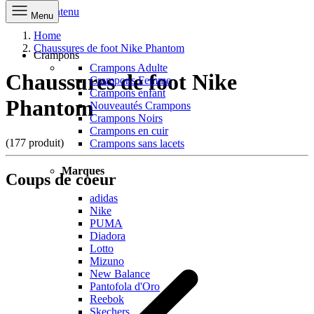
Aller au contenu
Menu
Home
Chaussures de foot Nike Phantom
Crampons
Crampons Adulte
Chaussures de foot Nike
Crampons Femme
Crampons enfant
Phantom
Nouveautés Crampons
Crampons Noirs
Crampons en cuir
(177 produit)
Crampons sans lacets
Marques
Coups de coeur
adidas
Nike
PUMA
Diadora
Lotto
Mizuno
New Balance
Pantofola d'Oro
Reebok
Skechers