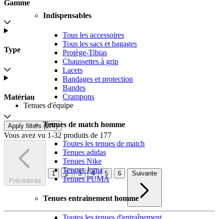
Gamme
Indispensables
Tous les accessoires
Tous les sacs et bagages
Type
Protège-Tibias
Chaussettes à grip
Lacets
Bandages et protection
Bandes
Crampons
Matériau
Tenues d'équipe
Tenues de match homme
Apply filters (
177
)
Vous avez vu 1-32 produits de 177
Toutes les tenues de match
Tenues adidas
Tenues Nike
Tenues Joma
1
2
3
4
5
6
Suivante
Tenues PUMA
Précédente
Tenues entrainement homme
Toutes les tenues d'entraînement