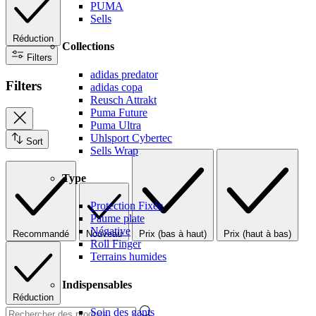
PUMA
Sells
Réduction
Collections
Filters
adidas predator
Filters
adidas copa
Reusch Attrakt
Puma Future
Puma Ultra
Uhlsport Cybertec
Sort
Sells Wrap
Type
Protection Fixée
Paume plate
Négative
Recommandé
Nouveau
Prix (bas à haut)
Prix (haut à bas)
Roll Finger
Terrains humides
Indispensables
Réduction
Soin des gants