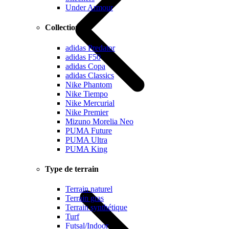
Under Armour
Collections
adidas Predator
adidas F50
adidas Copa
adidas Classics
Nike Phantom
Nike Tiempo
Nike Mercurial
Nike Premier
Mizuno Morelia Neo
PUMA Future
PUMA Ultra
PUMA King
Type de terrain
Terrain naturel
Terrain gras
Terrain synthétique
Turf
Futsal/Indoor