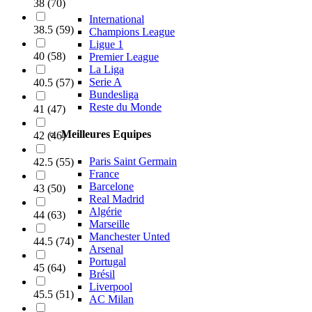
38
(
70
)
International
38.5
(
59
)
Champions League
Ligue 1
40
(
58
)
Premier League
La Liga
Serie A
40.5
(
57
)
Bundesliga
Reste du Monde
41
(
47
)
Meilleures Equipes
42
(
46
)
Paris Saint Germain
42.5
(
55
)
France
Barcelone
43
(
50
)
Real Madrid
Algérie
44
(
63
)
Marseille
Manchester Unted
44.5
(
74
)
Arsenal
Portugal
45
(
64
)
Brésil
Liverpool
45.5
(
51
)
AC Milan