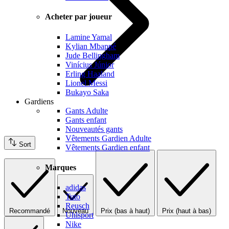
Acheter par joueur
Lamine Yamal
Kylian Mbappé
Jude Bellingham
Vinícius Júnior
Erling Haaland
Lionel Messi
Bukayo Saka
Gardiens
Gants Adulte
Gants enfant
Nouveautés gants
Vêtements Gardien Adulte
Sort
Vêtements Gardien enfant
Marques
adidas
Tuto
Reusch
Recommandé
Nouveau
Prix (bas à haut)
Prix (haut à bas)
Uhlsport
Nike