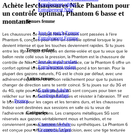
Achète les chaussures Nike Phantom pour
Entraînement adidas
Entraînement Nike
un contrôle optimal, Phantom 6 basse et
montante
Tenues femme
Jour de match Femme
Entraînement Femme
Tenues enfant
Jour de match enfant
Entraînement enfant
Autres tenues
Gardiens Adulte
Gardiens Enfant
Promos
Catégories
Crampons Adulte
Crampons Enfant