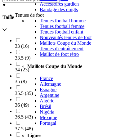
Accessoires gardien
Bandage des doigts
Tenues de foot
Taille
Tenues football homme
Tenues football femme
Tenues football enfant
Nouveautés tenues de foot
Maillots Coupe du Monde
33
(
16
)
Tenues d'entraînement
Maillot de foot rétro
33.5
(
9
)
Maillots Coupe du Monde
34
(
23
)
France
35
(
8
)
Allemagne
Espagne
35.5
(
35
)
Argentine
Algérie
36
(
49
)
Brésil
Nigéria
36.5
(
43
)
Mexique
Portugal
37.5
(
48
)
Ligues