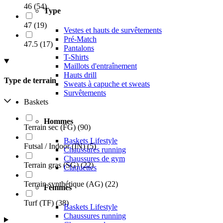
46
(
54
)
Type
47
(
19
)
Vestes et hauts de survêtements
Pré-Match
47.5
(
17
)
Pantalons
T-Shirts
Maillots d'entraînement
Hauts drill
Type de terrain
Sweats à capuche et sweats
Survêtements
Baskets
Hommes
Terrain sec (FG)
(
90
)
Baskets Lifestyle
Futsal / Indoor (IN)
(
5
)
Chaussures running
Chaussures de gym
Terrain gras (SG)
(
22
)
Claquettes
Terrain synthétique (AG)
(
22
)
Femmes
Turf (TF)
(
38
)
Baskets Lifestyle
Chaussures running