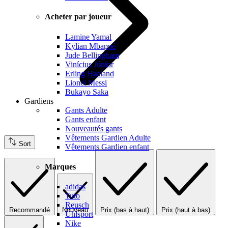
Acheter par joueur
Lamine Yamal
Kylian Mbappé
Jude Bellingham
Vinícius Júnior
Erling Haaland
Lionel Messi
Bukayo Saka
Gardiens
Gants Adulte
Gants enfant
Nouveautés gants
Vêtements Gardien Adulte
Sort
Vêtements Gardien enfant
Marques
adidas
Tuto
Reusch
Recommandé
Nouveau
Prix (bas à haut)
Prix (haut à bas)
Uhlsport
Nike