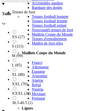
Accessoires gardien
Bandage des doigts
Tenues de foot
Taille
Tenues football homme
Tenues football femme
Tenues football enfant
Nouveautés tenues de foot
Maillots Coupe du Monde
XS
(
27
)
Tenues d'entraînement
Maillot de foot rétro
S
(
115
)
Maillots Coupe du Monde
M
(
99
)
France
L
(
85
)
Allemagne
Espagne
XL
(
88
)
Argentine
Algérie
XXL
(
70
)
Brésil
Nigéria
XXXL
(
29
)
Mexique
Portugal
38.5-40.5
(
1
)
Ligues