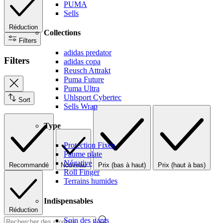
PUMA
Sells
Réduction
Collections
Filters
adidas predator
Filters
adidas copa
Reusch Attrakt
Puma Future
Puma Ultra
Uhlsport Cybertec
Sort
Sells Wrap
Type
Protection Fixée
Paume plate
Négative
Recommandé
Nouveau
Prix (bas à haut)
Prix (haut à bas)
Roll Finger
Terrains humides
Indispensables
Réduction
Soin des gants