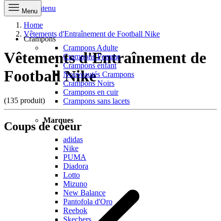
Aller au contenu
Menu
Home
Vêtements d'Entraînement de Football Nike
Crampons
Crampons Adulte
Vêtements d'Entraînement de
Crampons Femme
Crampons enfant
Football Nike
Nouveautés Crampons
Crampons Noirs
Crampons en cuir
(135 produit)
Crampons sans lacets
Marques
Coups de coeur
adidas
Nike
PUMA
Diadora
Lotto
Mizuno
New Balance
Pantofola d'Oro
Reebok
Skechers