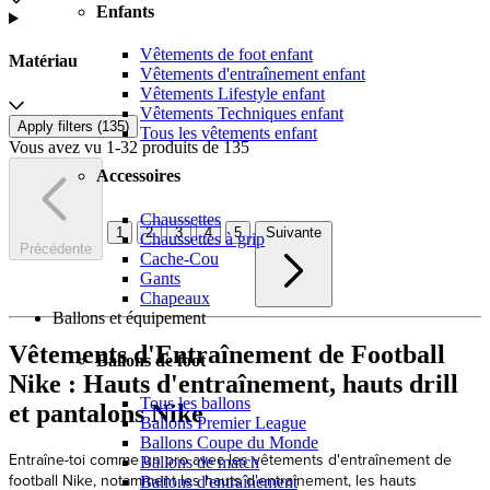
Enfants
Vêtements de foot enfant
Matériau
Vêtements d'entraînement enfant
Vêtements Lifestyle enfant
Vêtements Techniques enfant
Apply filters (
135
)
Tous les vêtements enfant
Vous avez vu 1-32 produits de 135
Accessoires
Chaussettes
1
2
3
4
5
Suivante
Chaussettes à grip
Précédente
Cache-Cou
Gants
Chapeaux
Ballons et équipement
Vêtements d'Entraînement de Football
Ballons de foot
Nike : Hauts d'entraînement, hauts drill
Tous les ballons
et pantalons Nike
Ballons Premier League
Ballons Coupe du Monde
Entraîne-toi comme un pro avec les vêtements d'entraînement de
Ballons de match
football Nike, notamment les hauts d'entraînement, les hauts
Ballons d'entraînement