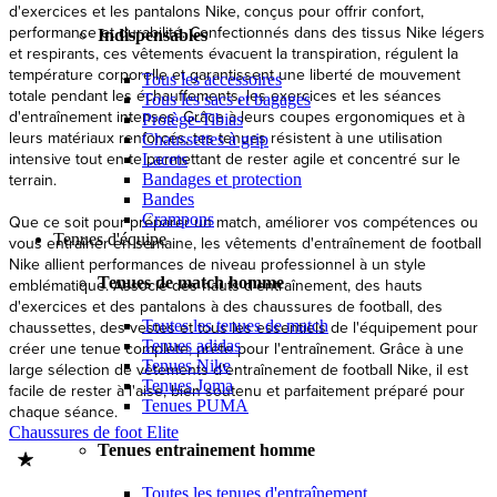
d'exercices et les pantalons Nike, conçus pour offrir confort,
performance et durabilité. Confectionnés dans des tissus Nike légers
Indispensables
et respirants, ces vêtements évacuent la transpiration, régulent la
température corporelle et garantissent une liberté de mouvement
Tous les accessoires
totale pendant les échauffements, les exercices et les séances
Tous les sacs et bagages
d'entraînement intenses. Grâce à leurs coupes ergonomiques et à
Protège-Tibias
leurs matériaux renforcés, tes tenues résistent à une utilisation
Chaussettes à grip
intensive tout en te permettant de rester agile et concentré sur le
Lacets
terrain.
Bandages et protection
Bandes
Crampons
Que ce soit pour préparer un match, améliorer vos compétences ou
Tenues d'équipe
vous entraîner en semaine, les vêtements d'entraînement de football
Nike allient performances de niveau professionnel à un style
Tenues de match homme
emblématique. Associe des hauts d'entraînement, des hauts
d'exercices et des pantalons à des chaussures de football, des
Toutes les tenues de match
chaussettes, des vestes et tous les essentiels de l'équipement pour
Tenues adidas
créer une tenue complète, prête pour l'entraînement. Grâce à une
Tenues Nike
large sélection de vêtements d'entraînement de football Nike, il est
Tenues Joma
facile de rester à l'aise, bien soutenu et parfaitement préparé pour
Tenues PUMA
chaque séance.
Chaussures de foot Elite
Tenues entrainement homme
Toutes les tenues d'entraînement