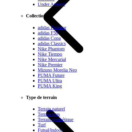
Under Armour
Collections
adidas Predator
adidas F50
adidas Copa
adidas Classics
Nike Phantom
Nike Tiempo
Nike Mercurial
Nike Premier
Mizuno Morelia Neo
PUMA Future
PUMA Ultra
PUMA King
Type de terrain
Terrain naturel
Terrain gras
Terrain synthétique
Turf
Futsal/Indoor