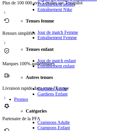
Plus de 100 000 avis 5 étoiles sur Trustpilot
Entraînement adidas
Entraînement Nike
Tenues femme
Jour de match Femme
Retours simplifiés
Entraînement Femme
Tenues enfant
Jour de match enfant
Marques 100% authentiques
Entraînement enfant
Autres tenues
Livraison rapide dans toute l'Europe
Gardiens Adulte
Gardiens Enfant
Promos
Catégories
Partenaire de la PFA
Crampons Adulte
Crampons Enfant