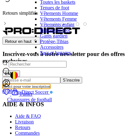
Toutes les baskets
Tenues de foot
Retours simplifiés
M
Vêtements Homme
Vêtements Femme
Vêtements enfant
Ballons de foot
Gants gardien
Protège-Tibias
Retour en haut
Accessoires
Sacs et bagages
Inscrivez-vous à notre newsletter pour des offres
exclusives
EMAIL
GEOLOCATION BUTTON: BELGIQUE
S’inscrire
Merci pour votre inscription
Pro:Direct Soccer
Panier
Chaussures de football
AIDE & INFOS
Aide & FAQ
Livraison
Retours
Commandes