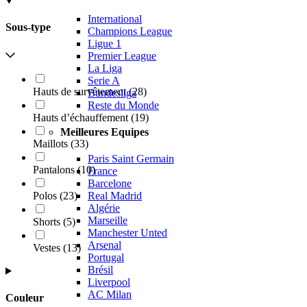
International
Sous-type
Champions League
Ligue 1
Premier League
La Liga
Serie A
Hauts de survêtement
(
28
)
Bundesliga
Reste du Monde
Hauts d’échauffement
(
19
)
Meilleures Equipes
Maillots
(
33
)
Paris Saint Germain
Pantalons
(
10
)
France
Barcelone
Polos
(
23
)
Real Madrid
Algérie
Marseille
Shorts
(
5
)
Manchester Unted
Arsenal
Vestes
(
13
)
Portugal
Brésil
Liverpool
AC Milan
Couleur