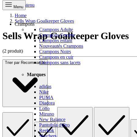
Aller au contenu
Menu
Home
Sells Wrap Goalkeeper Gloves
Crampons
Crampons Adulte
Sells Wrap Goalkeeper Gloves
Crampons Femme
Crampons enfant
Nouveautés Crampons
(2 produit)
Crampons Noirs
Crampons en cuir
Crampons sans lacets
Trier par
Recommandé
Marques
adidas
Nike
PUMA
Diadora
Lotto
Mizuno
New Balance
Pantofola d'Oro
Reebok
Skechers