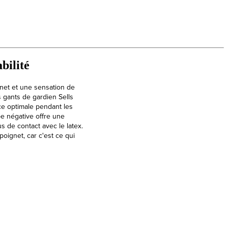
bilité
gnet et une sensation de
s gants de gardien Sells
ce optimale pendant les
e négative offre une
s de contact avec le latex.
oignet, car c'est ce qui
Chaussures de football Nike Mercurial Vap