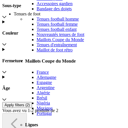
Accessoires gardien
Sous-type
Bandage des doigts
Tenues de foot
Tenues football homme
Tenues football femme
Tenues football enfant
Couleur
Nouveautés tenues de foot
Maillots Coupe du Monde
Tenues d'entraînement
Maillot de foot rétro
Fermeture
Maillots Coupe du Monde
France
Allemagne
Espagne
Argentine
Âge
Algérie
Brésil
Nigéria
Apply filters (
2
)
Mexique
Vous avez vu 1-2 produits de 2
Portugal
Ligues