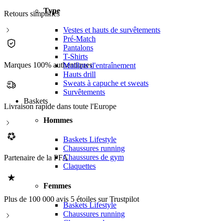
Type
Retours simplifiés
Vestes et hauts de survêtements
Pré-Match
Pantalons
T-Shirts
Marques 100% authentiques
Maillots d'entraînement
Hauts drill
Sweats à capuche et sweats
Survêtements
Baskets
Livraison rapide dans toute l'Europe
Hommes
Baskets Lifestyle
Chaussures running
Chaussures de gym
Partenaire de la PFA
Claquettes
Femmes
Retours simplifiés
Baskets Lifestyle
Chaussures running