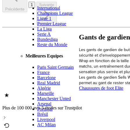
1
Suivante
International
Précédente
Champions League
Ligue 1
Premier League
La Liga
Serie A
Gants de gardien 
Bundesliga
Reste du Monde
Les gants de gardien de but 
sécurité et d'enveloppement 
Meilleures Equipes
Wrap en fonction de la taill
matchs, un entraînement dur
Paris Saint Germain
sensation plus serrée et plu
France
Les gants de gardien Sells W
Barcelone
permet au gant de rester sta
Real Madrid
Chaussures de foot Elite
Algérie
Marseille
Manchester Unted
Arsenal
Plus de 100 000 avis 5 étoiles sur Trustpilot
Portugal
Brésil
Liverpool
AC Milan