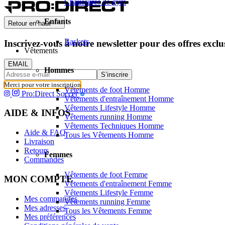
Chaussures de gym
Enfants
Retour en haut
Baskets
Inscrivez-vous à notre newsletter pour des offres exclu
Vêtements
EMAIL
Hommes
S’inscrire
Merci pour votre inscription
Vêtements de foot Homme
Pro:Direct Soccer
Vêtements d'entraînement Homme
Vêtements Lifestyle Homme
AIDE & INFOS
Vêtements running Homme
Vêtements Techniques Homme
Aide & FAQ
Tous les Vêtements Homme
Livraison
Retours
Femmes
Commandes
Vêtements de foot Femme
MON COMPTE
Vêtements d'entraînement Femme
Vêtements Lifestyle Femme
Mes commandes
Vêtements running Femme
Mes adresses
Tous les Vêtements Femme
Mes préférences