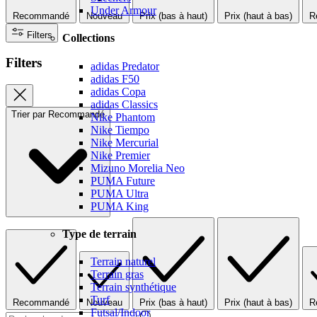
Under Armour
Recommandé
Nouveau
Prix (bas à haut)
Prix (haut à bas)
R
Filters
Collections
Filters
adidas Predator
adidas F50
adidas Copa
adidas Classics
Trier par
Recommandé
Nike Phantom
Nike Tiempo
Nike Mercurial
Nike Premier
Mizuno Morelia Neo
PUMA Future
PUMA Ultra
PUMA King
Type de terrain
Terrain naturel
Terrain gras
Terrain synthétique
Turf
Recommandé
Nouveau
Prix (bas à haut)
Prix (haut à bas)
R
Futsal/Indoor