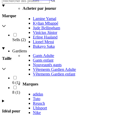
Acheter par joueur
Marque
Lamine Yamal
Kylian Mbappé
Jude Bellingham
Vinícius Júnior
Erling Haaland
Sells
(
2
)
Lionel Messi
Bukayo Saka
Gardiens
Gants Adulte
Taille
Gants enfant
Nouveautés gants
Vêtements Gardien Adulte
Vêtements Gardien enfant
6
(
1
)
Marques
8
(
1
)
adidas
Tuto
Reusch
Uhlsport
Idéal pour
Nike