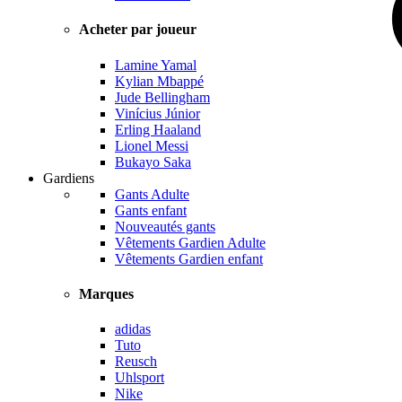
Acheter par joueur
Lamine Yamal
Kylian Mbappé
Jude Bellingham
Vinícius Júnior
Erling Haaland
Lionel Messi
Bukayo Saka
Gardiens
Gants Adulte
Gants enfant
Nouveautés gants
Vêtements Gardien Adulte
Vêtements Gardien enfant
Marques
adidas
Tuto
Reusch
Uhlsport
Nike