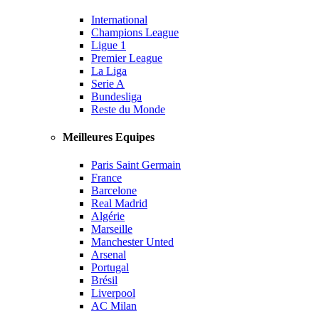
International
Champions League
Ligue 1
Premier League
La Liga
Serie A
Bundesliga
Reste du Monde
Meilleures Equipes
Paris Saint Germain
France
Barcelone
Real Madrid
Algérie
Marseille
Manchester Unted
Arsenal
Portugal
Brésil
Liverpool
AC Milan