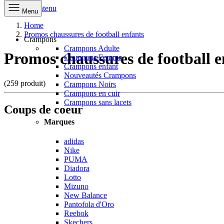
Aller au contenu
Menu
Home
Promos chaussures de football enfants
Crampons
Crampons Adulte
Promos chaussures de football e
Crampons Femme
Crampons enfant
Nouveautés Crampons
(259 produit)
Crampons Noirs
Crampons en cuir
Crampons sans lacets
Coups de coeur
Marques
adidas
Nike
PUMA
Diadora
Lotto
Mizuno
New Balance
Pantofola d'Oro
Reebok
Skechers