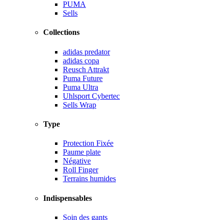
PUMA
Sells
Collections
adidas predator
adidas copa
Reusch Attrakt
Puma Future
Puma Ultra
Uhlsport Cybertec
Sells Wrap
Type
Protection Fixée
Paume plate
Négative
Roll Finger
Terrains humides
Indispensables
Soin des gants