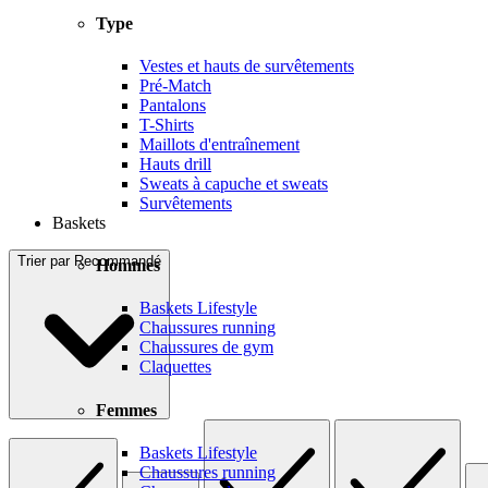
Type
Vestes et hauts de survêtements
Pré-Match
Pantalons
T-Shirts
Maillots d'entraînement
Hauts drill
Sweats à capuche et sweats
Survêtements
Baskets
Trier par
Recommandé
Hommes
Baskets Lifestyle
Chaussures running
Chaussures de gym
Claquettes
Femmes
Baskets Lifestyle
Chaussures running