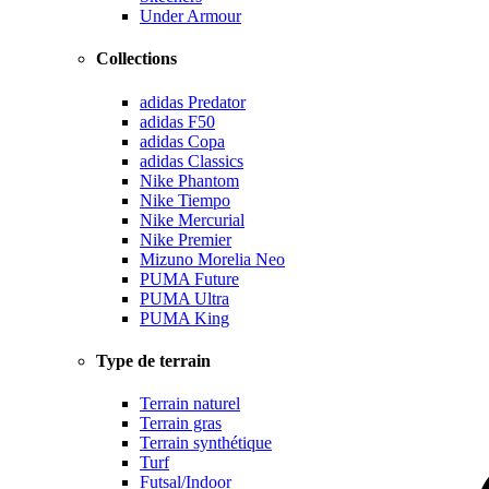
Under Armour
Collections
adidas Predator
adidas F50
adidas Copa
adidas Classics
Nike Phantom
Nike Tiempo
Nike Mercurial
Nike Premier
Mizuno Morelia Neo
PUMA Future
PUMA Ultra
PUMA King
Type de terrain
Terrain naturel
Terrain gras
Terrain synthétique
Turf
Futsal/Indoor