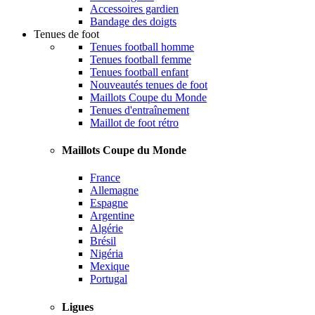
Accessoires gardien
Bandage des doigts
Tenues de foot
Tenues football homme
Tenues football femme
Tenues football enfant
Nouveautés tenues de foot
Maillots Coupe du Monde
Tenues d'entraînement
Maillot de foot rétro
Maillots Coupe du Monde
France
Allemagne
Espagne
Argentine
Algérie
Brésil
Nigéria
Mexique
Portugal
Ligues