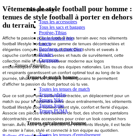
Vêtements de style football pour homme :
Indispensables
tenues de style football à porter en dehors
Tous les accessoires
du terrain
Tous les sacs et bagages
Protège-Tibias
Affiche ta passion pour le football hors terrain avec nos vêtements
Chaussettes à grip
football lifestyle homme, une gamme de tenues décontractées et
Lacets
Bandages et protection
élégantes conçues pour le quotidien. Des t-shirts et sweats à
Bandes
capuche confortables aux vestes et hauts de survêtement, cette
Crampons
collection mêle le style streetwear moderne aux logos
Tenues d'équipe
emblématiques des clubs ou des équipes nationales. Les tissus doux
et respirants garantissent un confort optimal tout au long de la
Tenues de match homme
journée, tandis que les designs contemporains te permettent
d'afficher ta passion du foot partout où tu vas.
Toutes les tenues de match
Tenues adidas
Que ce soit pour une sortie décontractée, un déplacement pour un
Tenues Nike
match ou pour te détendre entre deux entraînements, les vêtements
Tenues Joma
football lifestyle pour homme allient style, confort et fierté d'équipe.
Tenues PUMA
Associe ces pièces à des baskets de foot, des shorts ou pantalons
décontractés et des accessoires pour créer un look complet hors
Tenues entrainement homme
terrain. Avec notre large sélection de vêtements lifestyle, il est facile
de rester à l'aise, stylé et connecté à ton équipe au quotidien.
Toutes les tenues d'entraînement
Ballons d'Entraînement