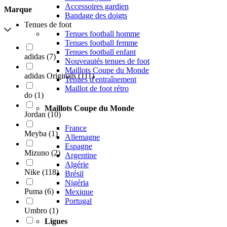
Accessoires gardien
Marque
Bandage des doigts
Tenues de foot
Tenues football homme
Tenues football femme
Tenues football enfant
adidas
(
7
)
Nouveautés tenues de foot
Maillots Coupe du Monde
adidas Originals
(
111
)
Tenues d'entraînement
Maillot de foot rétro
do
(
1
)
Maillots Coupe du Monde
Jordan
(
10
)
France
Meyba
(
1
)
Allemagne
Espagne
Mizuno
(
2
)
Argentine
Algérie
Nike
(
118
)
Brésil
Nigéria
Puma
(
6
)
Mexique
Portugal
Umbro
(
1
)
Ligues