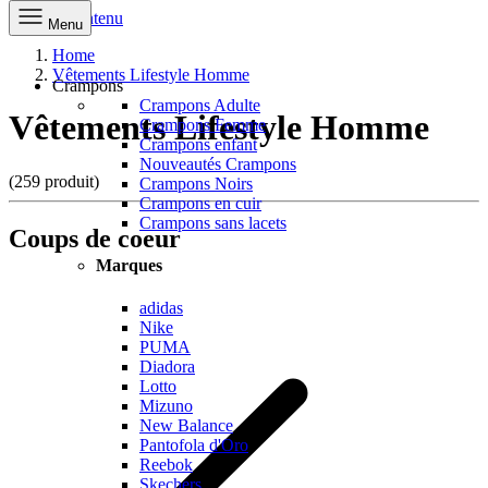
Aller au contenu
Menu
Home
Vêtements Lifestyle Homme
Crampons
Crampons Adulte
Vêtements Lifestyle Homme
Crampons Femme
Crampons enfant
Nouveautés Crampons
(259 produit)
Crampons Noirs
Crampons en cuir
Crampons sans lacets
Coups de coeur
Marques
adidas
Nike
PUMA
Diadora
Lotto
Mizuno
New Balance
Pantofola d'Oro
Reebok
Skechers