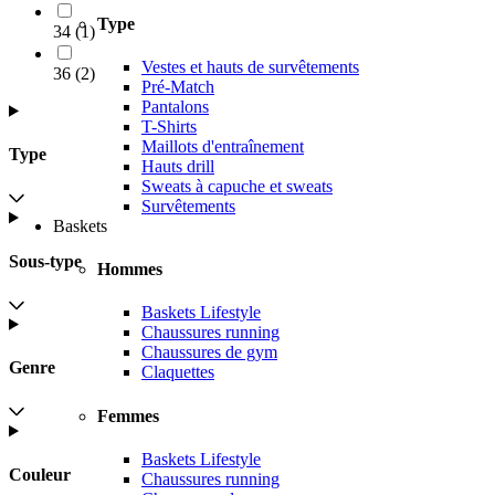
Type
34
(
1
)
Vestes et hauts de survêtements
36
(
2
)
Pré-Match
Pantalons
T-Shirts
Maillots d'entraînement
Type
Hauts drill
Sweats à capuche et sweats
Survêtements
Baskets
Sous-type
Hommes
Baskets Lifestyle
Chaussures running
Chaussures de gym
Genre
Claquettes
Femmes
Baskets Lifestyle
Couleur
Chaussures running