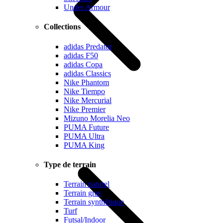
Under Armour
Collections
adidas Predator
adidas F50
adidas Copa
adidas Classics
Nike Phantom
Nike Tiempo
Nike Mercurial
Nike Premier
Mizuno Morelia Neo
PUMA Future
PUMA Ultra
PUMA King
Type de terrain
Terrain naturel
Terrain gras
Terrain synthétique
Turf
Futsal/Indoor