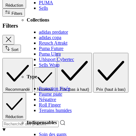
PUMA
Réduction
Sells
Filters
Collections
Filters
adidas predator
adidas copa
Reusch Attrakt
Puma Future
Sort
Puma Ultra
Uhlsport Cybertec
Sells Wrap
Type
Protection Fixée
Recommandé
Nouveau
Prix (bas à haut)
Prix (haut à bas)
Paume plate
Négative
Roll Finger
Terrains humides
Réduction
Indispensables
Soin des gants