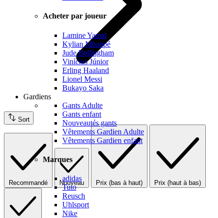
Acheter par joueur
Lamine Yamal
Kylian Mbappé
Jude Bellingham
Vinícius Júnior
Erling Haaland
Lionel Messi
Bukayo Saka
Gardiens
Gants Adulte
Gants enfant
Sort
Nouveautés gants
Vêtements Gardien Adulte
Vêtements Gardien enfant
Marques
adidas
Recommandé
Nouveau
Prix (bas à haut)
Prix (haut à bas)
Tuto
Reusch
Uhlsport
Nike