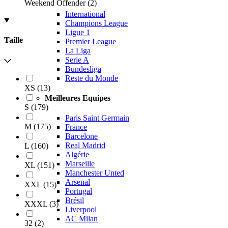
Weekend Offender
(
2
)
International
Champions League
Ligue 1
Taille
Premier League
La Liga
Serie A
Bundesliga
Reste du Monde
XS
(
13
)
Meilleures Equipes
S
(
179
)
Paris Saint Germain
M
(
175
)
France
Barcelone
Real Madrid
L
(
160
)
Algérie
Marseille
XL
(
151
)
Manchester Unted
Arsenal
XXL
(
15
)
Portugal
Brésil
XXXL
(
3
)
Liverpool
AC Milan
32
(
2
)