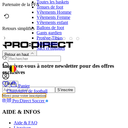
Toutes les baskets
Partenaire de la PFA
Tenues de foot
Vêtements Homme
Vêtements Femme
Vêtements enfant
Ballons de foot
Retours simplifiés
M
Gants gardien
Protège-Tibias
Accessoires
Sacs et bagages
Retour en haut
Inscrivez-vous à notre newsletter pour des offres
GEOLOCATION BUTTON: BELGIQUE
exclusives
EMAIL
Panier
S’inscrire
Chaussures de football
Merci pour votre inscription
Pro:Direct Soccer
AIDE & INFOS
Aide & FAQ
Livraison