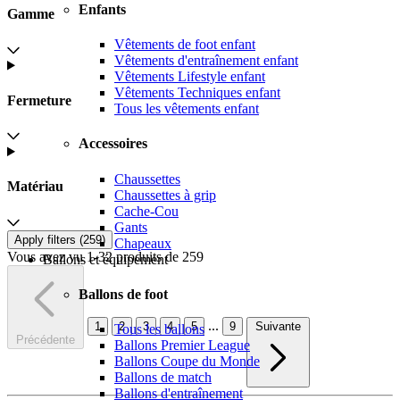
Enfants
Gamme
Vêtements de foot enfant
Vêtements d'entraînement enfant
Vêtements Lifestyle enfant
Vêtements Techniques enfant
Fermeture
Tous les vêtements enfant
Accessoires
Chaussettes
Matériau
Chaussettes à grip
Cache-Cou
Gants
Apply filters (
259
)
Chapeaux
Vous avez vu 1-32 produits de 259
Ballons et équipement
Ballons de foot
...
1
2
3
4
5
9
Suivante
Tous les ballons
Précédente
Ballons Premier League
Ballons Coupe du Monde
Ballons de match
Ballons d'entraînement