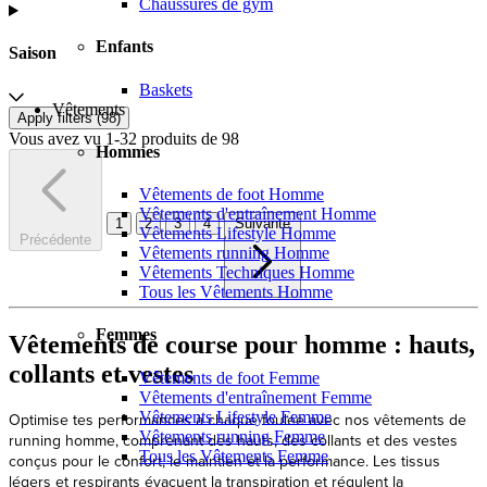
Chaussures de gym
Enfants
Saison
Baskets
Vêtements
Apply filters (
98
)
Vous avez vu 1-32 produits de 98
Hommes
Vêtements de foot Homme
Vêtements d'entraînement Homme
1
2
3
4
Suivante
Vêtements Lifestyle Homme
Précédente
Vêtements running Homme
Vêtements Techniques Homme
Tous les Vêtements Homme
Femmes
Vêtements de course pour homme : hauts,
collants et vestes
Vêtements de foot Femme
Vêtements d'entraînement Femme
Vêtements Lifestyle Femme
Optimise tes performances à chaque foulée avec nos vêtements de
Vêtements running Femme
running homme, comprenant des hauts, des collants et des vestes
Tous les Vêtements Femme
conçus pour le confort, le maintien et la performance. Les tissus
légers et respirants évacuent la transpiration et régulent la