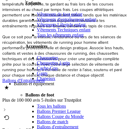
Enfants
température corporelle, te gardant au frais lors de tes courses
intensives et au chaud par temps frais. Les coupes athlétiques
Vêtements de foot enfant
permettent une liberté de mouvement totale, tandis que les matériaux
Vêtements d'entraînement enfant
durables garantissent que ton équipement résistera à tes
Vêtements Lifestyle enfant
entraînements réguliers sur bitume, sentiers ou tapis de course.
Vêtements Techniques enfant
Tous les vêtements enfant
Que ce soit pour la vitesse, l'endurance ou lors de tes séances de
récupération, les vêtements de running pour homme allient
Accessoires
performance professionnelle et design pratique. Associe less hauts,
collants et vestes à des chaussures de running, des chaussettes
Chaussettes
techniques et des accessoires pour créer une panoplie complète
Chaussettes à grip
prête pour la course. Avec notre large sélection de vêtements de
Cache-Cou
running pour homme, il est facile de rester à l'aise, soutenu et paré
Gants
pour chaque séance, chaque distance et chaque objectif.
Chapeaux
Ballons d'Entraînement
Ballons et équipement
Ballons de foot
Plus de 100 000 avis 5 étoiles sur Trustpilot
Tous les ballons
Ballons Premier League
Ballons Coupe du Monde
Ballons de match
Ballons d'entraînement