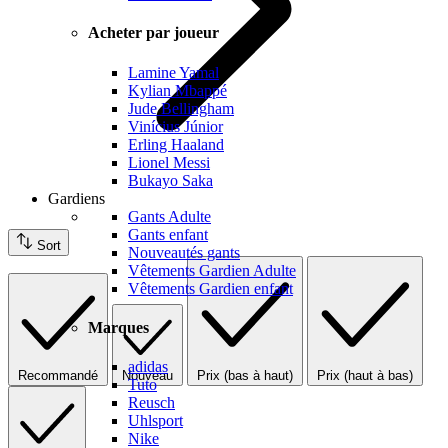
Acheter par joueur
Lamine Yamal
Kylian Mbappé
Jude Bellingham
Vinícius Júnior
Erling Haaland
Lionel Messi
Bukayo Saka
Gardiens
Gants Adulte
Gants enfant
Sort
Nouveautés gants
Vêtements Gardien Adulte
Vêtements Gardien enfant
Marques
adidas
Recommandé
Nouveau
Prix (bas à haut)
Prix (haut à bas)
Tuto
Reusch
Uhlsport
Nike