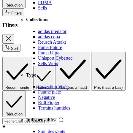
PUMA
Réduction
Sells
Filters
Collections
Filters
adidas predator
adidas copa
Reusch Attrakt
Puma Future
Sort
Puma Ultra
Uhlsport Cybertec
Sells Wrap
Type
Protection Fixée
Recommandé
Nouveau
Prix (bas à haut)
Prix (haut à bas)
Paume plate
Négative
Roll Finger
Terrains humides
Réduction
Indispensables
Soin des gants