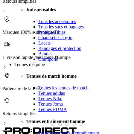
Retours simplifiés
Indispensables
Tous les accessoires
Tous les sacs et bagages
Protège-Tibias
Marques 100% authentiques
Chaussettes à grip
Lacets
Bandages et protection
Bandes
Livraison rapide dans toute l'Europe
Crampons
Tenues d'équipe
Tenues de match homme
Toutes les tenues de match
Partenaire de la PFA
Tenues adidas
Tenues Nike
Tenues Joma
Tenues PUMA
Retours simplifiés
M
Tenues entrainement homme
Toutes les tenues d'entraînement