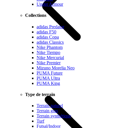
Under Armour
Collections
adidas Predator
adidas F50
adidas Copa
adidas Classics
Nike Phantom
Nike Tiempo
Nike Mercurial
Nike Premier
Mizuno Morelia Neo
PUMA Future
PUMA Ultra
PUMA King
Type de terrain
Terrain naturel
Terrain gras
Terrain synthétique
Turf
Futsal/Indoor