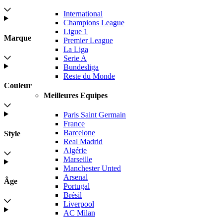
International
Champions League
Ligue 1
Marque
Premier League
La Liga
Serie A
Bundesliga
Reste du Monde
Couleur
Meilleures Equipes
Paris Saint Germain
France
Barcelone
Style
Real Madrid
Algérie
Marseille
Manchester Unted
Arsenal
Âge
Portugal
Brésil
Liverpool
AC Milan