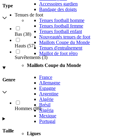
Accessoires gardien
Type
Bandage des doigts
Tenues de foot
Tenues football homme
Tenues football femme
Tenues football enfant
Bas
(
38
)
Nouveautés tenues de foot
Maillots Coupe du Monde
Hauts
(
57
)
Tenues d'entraînement
Maillot de foot rétro
Survêtements
(
3
)
Maillots Coupe du Monde
France
Genre
Allemagne
Espagne
Argentine
Algérie
Brésil
Hommes
(
98
)
Nigéria
Mexique
Portugal
Taille
Ligues