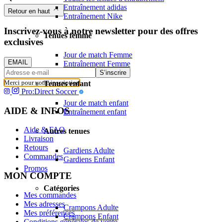
Entraînement adidas
Retour en haut
Entraînement Nike
Inscrivez-vous à notre newsletter pour des offres
Tenues femme
exclusives
Jour de match Femme
EMAIL
Entraînement Femme
S’inscrire
Merci pour votre inscription
Tenues enfant
Pro:Direct Soccer
Jour de match enfant
AIDE & INFOS
Entraînement enfant
Aide & FAQ
Autres tenues
Livraison
Retours
Gardiens Adulte
Commandes
Gardiens Enfant
Promos
MON COMPTE
Catégories
Mes commandes
Mes adresses
Crampons Adulte
Mes préférences
Crampons Enfant
Conditions générales de vente