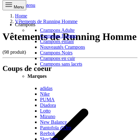
Aller au contenu
Menu
Home
Vêtements de Running Homme
Crampons
Crampons Adulte
Vêtements de Running Homme
Crampons Femme
Crampons enfant
Nouveautés Crampons
(98 produit)
Crampons Noirs
Crampons en cuir
Crampons sans lacets
Coups de coeur
Marques
adidas
Nike
PUMA
Diadora
Lotto
Mizuno
New Balance
Pantofola d'Oro
Reebok
Skechers