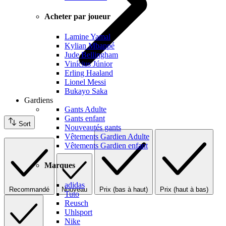
Acheter par joueur
Lamine Yamal
Kylian Mbappé
Jude Bellingham
Vinícius Júnior
Erling Haaland
Lionel Messi
Bukayo Saka
Gardiens
Gants Adulte
Gants enfant
Sort
Nouveautés gants
Vêtements Gardien Adulte
Vêtements Gardien enfant
Marques
adidas
Recommandé
Nouveau
Prix (bas à haut)
Prix (haut à bas)
Tuto
Reusch
Uhlsport
Nike