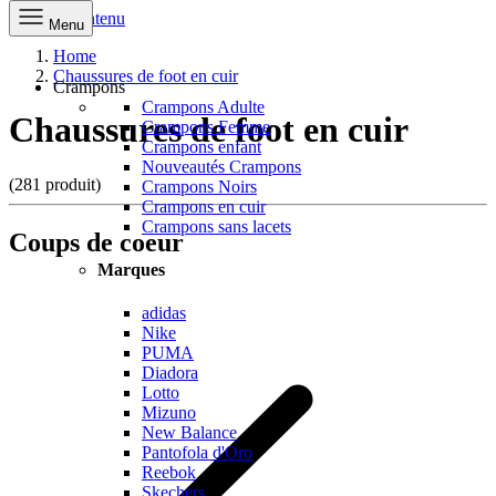
Aller au contenu
Menu
Home
Chaussures de foot en cuir
Crampons
Crampons Adulte
Chaussures de foot en cuir
Crampons Femme
Crampons enfant
Nouveautés Crampons
(281 produit)
Crampons Noirs
Crampons en cuir
Crampons sans lacets
Coups de coeur
Marques
adidas
Nike
PUMA
Diadora
Lotto
Mizuno
New Balance
Pantofola d'Oro
Reebok
Skechers