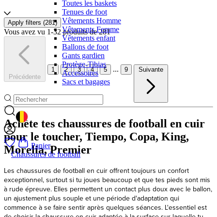
Toutes les baskets
Tenues de foot
Vêtements Homme
Apply filters (
281
)
Vêtements Femme
Vous avez vu 1-32 produits de 281
Vêtements enfant
Ballons de foot
Gants gardien
Protège-Tibias
...
1
2
3
4
5
9
Suivante
Accessoires
Précédente
Sacs et bagages
GEOLOCATION BUTTON: BELGIQUE
Achète tes chaussures de football en cuir
pour le toucher, Tiempo, Copa, King,
Panier
Morelia, Premier
Chaussures de football