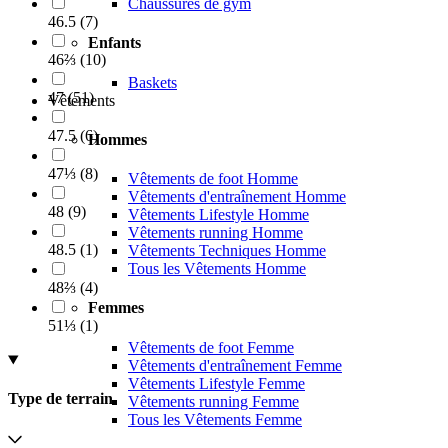
Chaussures de gym
46.5
(
7
)
Enfants
46⅔
(
10
)
Baskets
47
(
51
)
Vêtements
47.5
(
6
)
Hommes
47⅓
(
8
)
Vêtements de foot Homme
Vêtements d'entraînement Homme
48
(
9
)
Vêtements Lifestyle Homme
Vêtements running Homme
48.5
(
1
)
Vêtements Techniques Homme
Tous les Vêtements Homme
48⅔
(
4
)
Femmes
51⅓
(
1
)
Vêtements de foot Femme
Vêtements d'entraînement Femme
Vêtements Lifestyle Femme
Type de terrain
Vêtements running Femme
Tous les Vêtements Femme