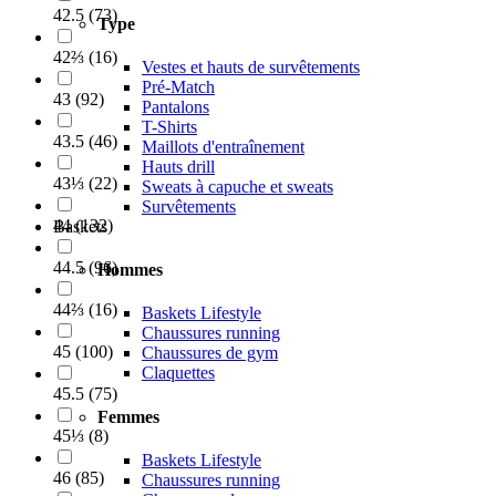
42.5
(
73
)
Type
42⅔
(
16
)
Vestes et hauts de survêtements
Pré-Match
43
(
92
)
Pantalons
T-Shirts
43.5
(
46
)
Maillots d'entraînement
Hauts drill
43⅓
(
22
)
Sweats à capuche et sweats
Survêtements
44
(
132
)
Baskets
44.5
(
96
)
Hommes
44⅔
(
16
)
Baskets Lifestyle
Chaussures running
45
(
100
)
Chaussures de gym
Claquettes
45.5
(
75
)
Femmes
45⅓
(
8
)
Baskets Lifestyle
46
(
85
)
Chaussures running