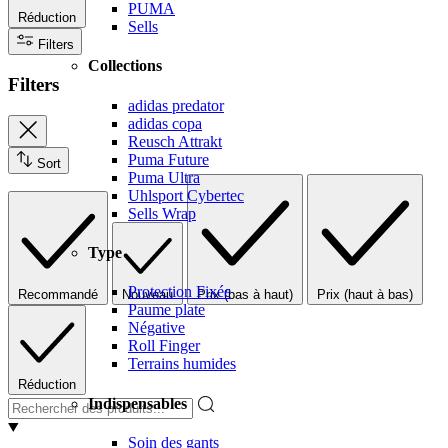
PUMA
Réduction
Sells
Filters
Collections
Filters
adidas predator
adidas copa
Reusch Attrakt
Puma Future
Sort
Puma Ultra
Uhlsport Cybertec
Sells Wrap
Type
Protection Fixée
Recommandé
Nouveau
Prix (bas à haut)
Prix (haut à bas)
Paume plate
Négative
Roll Finger
Terrains humides
Réduction
Indispensables
Soin des gants