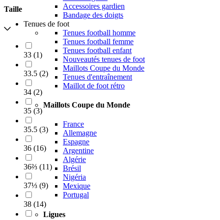
Accessoires gardien
Taille
Bandage des doigts
Tenues de foot
Tenues football homme
Tenues football femme
Tenues football enfant
33
(
1
)
Nouveautés tenues de foot
Maillots Coupe du Monde
33.5
(
2
)
Tenues d'entraînement
Maillot de foot rétro
34
(
2
)
Maillots Coupe du Monde
35
(
3
)
France
35.5
(
3
)
Allemagne
Espagne
36
(
16
)
Argentine
Algérie
36⅔
(
11
)
Brésil
Nigéria
37⅓
(
9
)
Mexique
Portugal
38
(
14
)
Ligues