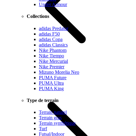
Under Armour
Collections
adidas Predator
adidas F50
adidas Copa
adidas Classics
Nike Phantom
Nike Tiempo
Nike Mercurial
Nike Premier
Mizuno Morelia Neo
PUMA Future
PUMA Ultra
PUMA King
Type de terrain
Terrain naturel
Terrain gras
Terrain synthétique
Turf
Futsal/Indoor