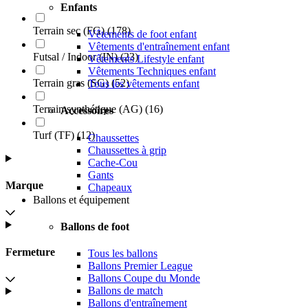
Enfants
Terrain sec (FG)
(
178
)
Vêtements de foot enfant
Vêtements d'entraînement enfant
Futsal / Indoor (IN)
(
23
)
Vêtements Lifestyle enfant
Vêtements Techniques enfant
Terrain gras (SG)
(
52
)
Tous les vêtements enfant
Terrain synthétique (AG)
(
16
)
Accessoires
Turf (TF)
(
12
)
Chaussettes
Chaussettes à grip
Cache-Cou
Gants
Marque
Chapeaux
Ballons et équipement
Ballons de foot
Fermeture
Tous les ballons
Ballons Premier League
Ballons Coupe du Monde
Ballons de match
Ballons d'entraînement