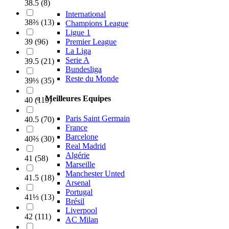
38.5
(
8
)
International
38⅔
(
13
)
Champions League
Ligue 1
Premier League
39
(
96
)
La Liga
Serie A
39.5
(
21
)
Bundesliga
Reste du Monde
39⅓
(
35
)
Meilleures Equipes
40
(
119
)
Paris Saint Germain
40.5
(
70
)
France
Barcelone
40⅔
(
30
)
Real Madrid
Algérie
41
(
58
)
Marseille
Manchester Unted
41.5
(
18
)
Arsenal
Portugal
41⅓
(
13
)
Brésil
Liverpool
42
(
111
)
AC Milan