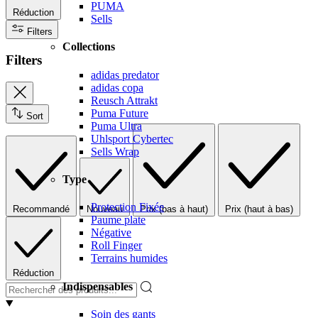
PUMA
Réduction
Sells
Filters
Collections
Filters
adidas predator
adidas copa
Reusch Attrakt
Puma Future
Sort
Puma Ultra
Uhlsport Cybertec
Sells Wrap
Type
Protection Fixée
Recommandé
Nouveau
Prix (bas à haut)
Prix (haut à bas)
Paume plate
Négative
Roll Finger
Terrains humides
Réduction
Indispensables
Soin des gants