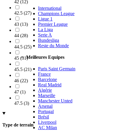
42
(
12
)
International
42.5
(
27
)
Champions League
Ligue 1
Premier League
43
(
13
)
La Liga
Serie A
44
(
28
)
Bundesliga
Reste du Monde
44.5
(
25
)
Meilleures Equipes
45
(
31
)
Paris Saint Germain
45.5
(
21
)
France
Barcelone
46
(
22
)
Real Madrid
Algérie
47
(
1
)
Marseille
Manchester Unted
47.5
(
3
)
Arsenal
Portugal
Brésil
Liverpool
Type de terrain
AC Milan