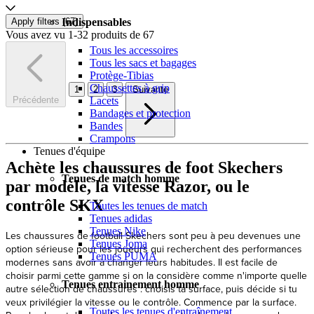
Apply filters (
67
)
Indispensables
Vous avez vu 1-32 produits de 67
Tous les accessoires
Tous les sacs et bagages
Protège-Tibias
Chaussettes à grip
1
2
3
Suivante
Lacets
Précédente
Bandages et protection
Bandes
Crampons
Tenues d'équipe
Achète les chaussures de foot Skechers
Tenues de match homme
par modèle, la vitesse Razor, ou le
contrôle SKX
Toutes les tenues de match
Tenues adidas
Tenues Nike
Tenues Joma
Tenues PUMA
Tenues entrainement homme
Toutes les tenues d'entraînement