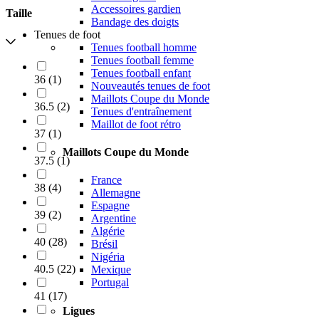
Accessoires gardien
Taille
Bandage des doigts
Tenues de foot
Tenues football homme
Tenues football femme
Tenues football enfant
36
(
1
)
Nouveautés tenues de foot
Maillots Coupe du Monde
36.5
(
2
)
Tenues d'entraînement
Maillot de foot rétro
37
(
1
)
Maillots Coupe du Monde
37.5
(
1
)
France
38
(
4
)
Allemagne
Espagne
39
(
2
)
Argentine
Algérie
40
(
28
)
Brésil
Nigéria
40.5
(
22
)
Mexique
Portugal
41
(
17
)
Ligues