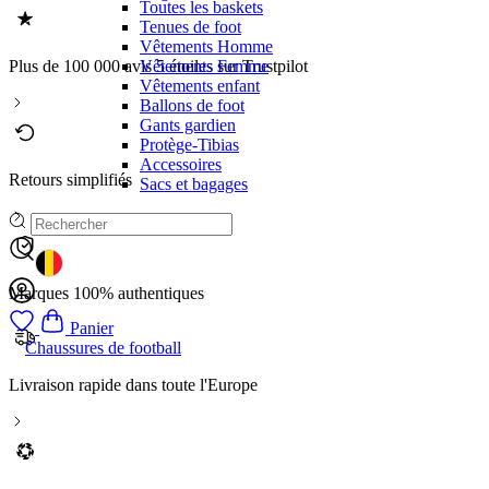
Toutes les baskets
Tenues de foot
Vêtements Homme
Vêtements Femme
Plus de 100 000 avis 5 étoiles sur Trustpilot
Vêtements enfant
Ballons de foot
Gants gardien
Protège-Tibias
Accessoires
Retours simplifiés
Sacs et bagages
GEOLOCATION BUTTON: BELGIQUE
Marques 100% authentiques
Panier
Chaussures de football
Livraison rapide dans toute l'Europe