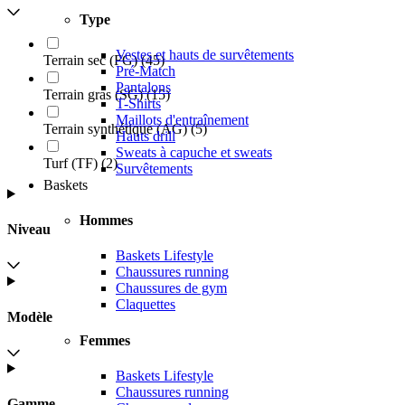
Type
Vestes et hauts de survêtements
Terrain sec (FG)
(
45
)
Pré-Match
Pantalons
Terrain gras (SG)
(
15
)
T-Shirts
Maillots d'entraînement
Terrain synthétique (AG)
(
5
)
Hauts drill
Sweats à capuche et sweats
Turf (TF)
(
2
)
Survêtements
Baskets
Hommes
Niveau
Baskets Lifestyle
Chaussures running
Chaussures de gym
Claquettes
Modèle
Femmes
Baskets Lifestyle
Chaussures running
Gamme