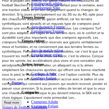
Entraînement adidas
Entraînement Nike
Tenues femme
Jour de match Femme
Entraînement Femme
Tenues enfant
Jour de match enfant
Entraînement enfant
Autres tenues
Gardiens Adulte
Gardiens Enfant
Promos
Catégories
Crampons Adulte
Crampons Enfant
Tenues de football Angleterre