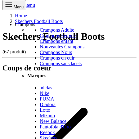
Aller au contenu
Menu
Home
Skechers Football Boots
Crampons
Crampons Adulte
Skechers Football Boots
Crampons Femme
Crampons enfant
Nouveautés Crampons
(67 produit)
Crampons Noirs
Crampons en cuir
Crampons sans lacets
Coups de coeur
Marques
adidas
Nike
PUMA
Diadora
Lotto
Mizuno
New Balance
Pantofola d'Oro
Reebok
Skechers