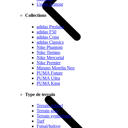
Under Armour
Collections
adidas Predator
adidas F50
adidas Copa
adidas Classics
Nike Phantom
Nike Tiempo
Nike Mercurial
Nike Premier
Mizuno Morelia Neo
PUMA Future
PUMA Ultra
PUMA King
Type de terrain
Terrain naturel
Terrain gras
Terrain synthétique
Turf
Futsal/Indoor