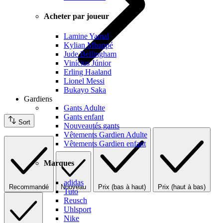
Acheter par joueur
Lamine Yamal
Kylian Mbappé
Jude Bellingham
Vinícius Júnior
Erling Haaland
Lionel Messi
Bukayo Saka
Gardiens
Gants Adulte
Gants enfant
Sort
Nouveautés gants
Vêtements Gardien Adulte
Vêtements Gardien enfant
Marques
adidas
Recommandé
Nouveau
Prix (bas à haut)
Prix (haut à bas)
Tuto
Reusch
Uhlsport
Nike