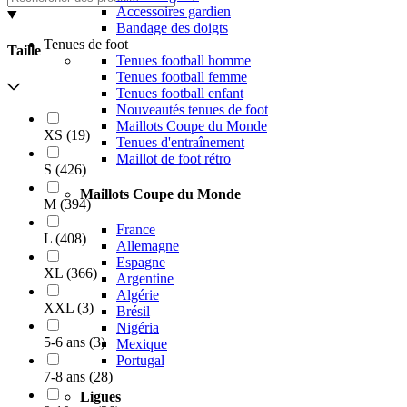
Accessoires gardien
Bandage des doigts
Tenues de foot
Taille
Tenues football homme
Tenues football femme
Tenues football enfant
Nouveautés tenues de foot
Maillots Coupe du Monde
XS
(
19
)
Tenues d'entraînement
Maillot de foot rétro
S
(
426
)
Maillots Coupe du Monde
M
(
394
)
France
L
(
408
)
Allemagne
Espagne
XL
(
366
)
Argentine
Algérie
XXL
(
3
)
Brésil
Nigéria
5-6 ans
(
3
)
Mexique
Portugal
7-8 ans
(
28
)
Ligues