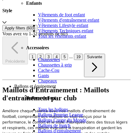
Enfants
Style
Vêtements de foot enfant
Vêtements d'entraînement enfant
Vêtements Lifestyle enfant
Apply filters (
603
)
Vêtements Techniques enfant
Vous avez vu 1-32 produits de 603
Tous les vêtements enfant
Accessoires
...
1
2
3
4
5
19
Suivante
Chaussettes
Précédente
Chaussettes à grip
Cache-Cou
Gants
Chapeaux
Ballons et équipement
Maillots d'Entraînement : Maillots
d'entraînement par club
Ballons de foot
Tous les ballons
Améliore chaque séance avec nos maillots d'entraînement de
Ballons Premier League
football, comprenant des maillots de club conçus pour la
Ballons Coupe du Monde
performance, le confort et le style. Fabriqués dans des tissus légers
Ballons de match
et respirants, ces maillots évacuent la transpiration et gardent les
Ballons d'entraînement