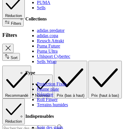
PUMA
Sells
Réduction
Collections
Filters
adidas predator
Filters
adidas copa
Reusch Attrakt
Puma Future
Puma Ultra
Uhlsport Cybertec
Sort
Sells Wrap
Type
Protection Fixée
Paume plate
Négative
Recommandé
Nouveau
Prix (bas à haut)
Prix (haut à bas)
Roll Finger
Terrains humides
Indispensables
Réduction
Soin des gants