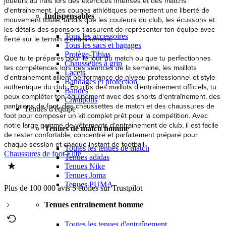
joueurs au frais lors des exercices intenses et des matchs
d'entraînement. Les coupes athlétiques permettent une liberté de
Indispensables
mouvement totale, tandis que les couleurs du club, les écussons et
les détails des sponsors t'assurent de représenter ton équipe avec
Tous les accessoires
fierté sur le terrain d'entraînement.
Tous les sacs et bagages
Protège-Tibias
Que tu te prépares pour le jour du match ou que tu perfectionnes
Chaussettes à grip
tes compétences lors des séances de la semaine, les maillots
Lacets
d'entraînement allient performance de niveau professionnel et style
Bandages et protection
authentique du club. En plus des maillots d'entraînement officiels, tu
Bandes
peux compléter ton équipement avec des shorts d'entraînement, des
Crampons
pantalons de foot, des chaussettes de match et des chaussures de
Tenues d'équipe
foot pour composer un kit complet prêt pour la compétition. Avec
notre large gamme de vêtements d'entraînement de club, il est facile
Tenues de match homme
de rester confortable, concentré et parfaitement préparé pour
chaque session et chaque instant de football.
Toutes les tenues de match
Chaussures de foot Elite
Tenues adidas
Tenues Nike
Tenues Joma
Tenues PUMA
Plus de 100 000 avis 5 étoiles sur Trustpilot
Tenues entrainement homme
Toutes les tenues d'entraînement