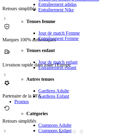
Entraînement adidas
Retours simplifiés
Entraînement Nike
Tenues femme
Jour de match Femme
Entraînement Femme
Marques 100% authentiques
Tenues enfant
Jour de match enfant
Livraison rapide dans toute l'Europe
Entraînement enfant
Autres tenues
Gardiens Adulte
Partenaire de la PFA
Gardiens Enfant
Promos
Catégories
Retours simplifiés
M
Crampons Adulte
Crampons Enfant