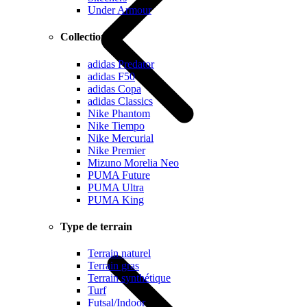
Under Armour
Collections
adidas Predator
adidas F50
adidas Copa
adidas Classics
Nike Phantom
Nike Tiempo
Nike Mercurial
Nike Premier
Mizuno Morelia Neo
PUMA Future
PUMA Ultra
PUMA King
Type de terrain
Terrain naturel
Terrain gras
Terrain synthétique
Turf
Futsal/Indoor