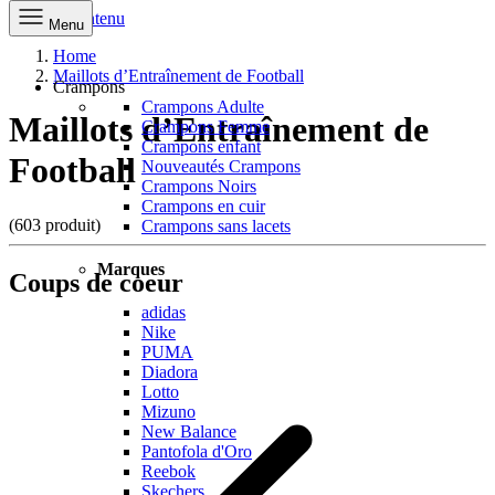
Aller au contenu
Menu
Home
Maillots d’Entraînement de Football
Crampons
Crampons Adulte
Maillots d’Entraînement de
Crampons Femme
Crampons enfant
Football
Nouveautés Crampons
Crampons Noirs
Crampons en cuir
(603 produit)
Crampons sans lacets
Marques
Coups de coeur
adidas
Nike
PUMA
Diadora
Lotto
Mizuno
New Balance
Pantofola d'Oro
Reebok
Skechers