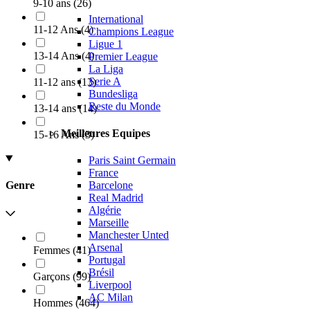
9-10 ans
(
26
)
International
11-12 Ans
(
4
)
Champions League
Ligue 1
13-14 Ans
(
4
)
Premier League
La Liga
Serie A
11-12 ans
(
13
)
Bundesliga
Reste du Monde
13-14 ans
(
14
)
Meilleures Equipes
15-16 Ans
(
3
)
Paris Saint Germain
France
Barcelone
Genre
Real Madrid
Algérie
Marseille
Manchester Unted
Arsenal
Femmes
(
41
)
Portugal
Brésil
Garçons
(
99
)
Liverpool
AC Milan
Hommes
(
464
)