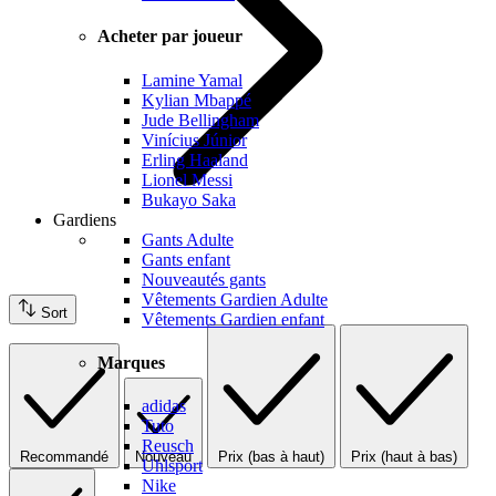
Acheter par joueur
Lamine Yamal
Kylian Mbappé
Jude Bellingham
Vinícius Júnior
Erling Haaland
Lionel Messi
Bukayo Saka
Gardiens
Gants Adulte
Gants enfant
Nouveautés gants
Vêtements Gardien Adulte
Sort
Vêtements Gardien enfant
Marques
adidas
Tuto
Reusch
Recommandé
Nouveau
Prix (bas à haut)
Prix (haut à bas)
Uhlsport
Nike