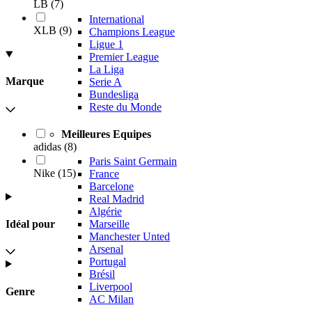
LB
(
7
)
International
XLB
(
9
)
Champions League
Ligue 1
Premier League
La Liga
Marque
Serie A
Bundesliga
Reste du Monde
Meilleures Equipes
adidas
(
8
)
Paris Saint Germain
Nike
(
15
)
France
Barcelone
Real Madrid
Algérie
Idéal pour
Marseille
Manchester Unted
Arsenal
Portugal
Brésil
Liverpool
Genre
AC Milan