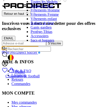
Toutes les baskets
Tenues de foot
Vêtements Homme
Retour en haut
Vêtements Femme
Vêtements enfant
Inscrivez-vous à notre newsletter pour des offres
Ballons de foot
Gants gardien
exclusives
Protège-Tibias
Accessoires
EMAIL
Sacs et bagages
S’inscrire
Merci pour votre inscription
Pro:Direct Soccer
GEOLOCATION BUTTON: BELGIQUE
AIDE & INFOS
Aide & FAQ
Panier
Livraison
Chaussures de football
Retours
Commandes
MON COMPTE
Mes commandes
Mes adresses