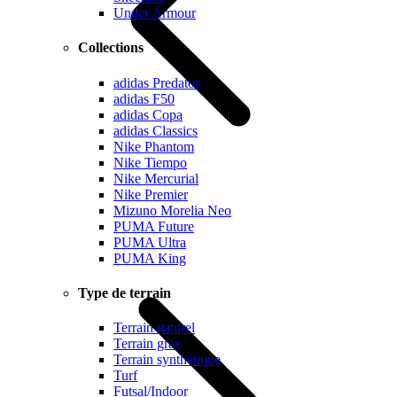
Under Armour
Collections
adidas Predator
adidas F50
adidas Copa
adidas Classics
Nike Phantom
Nike Tiempo
Nike Mercurial
Nike Premier
Mizuno Morelia Neo
PUMA Future
PUMA Ultra
PUMA King
Type de terrain
Terrain naturel
Terrain gras
Terrain synthétique
Turf
Futsal/Indoor