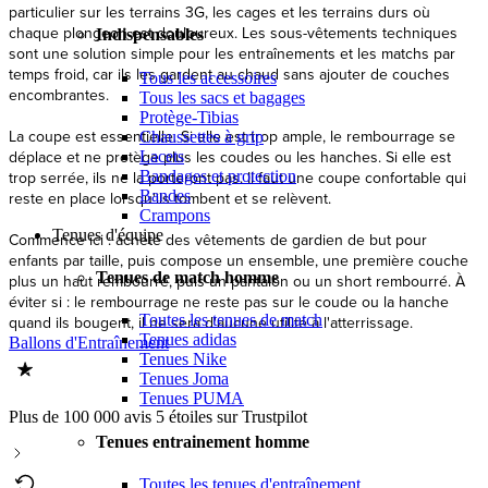
particulier sur les terrains 3G, les cages et les terrains durs où
chaque plongeon est douloureux. Les sous-vêtements techniques
Indispensables
sont une solution simple pour les entraînements et les matchs par
temps froid, car ils les gardent au chaud sans ajouter de couches
Tous les accessoires
encombrantes.
Tous les sacs et bagages
Protège-Tibias
La coupe est essentielle. Si elle est trop ample, le rembourrage se
Chaussettes à grip
déplace et ne protège plus les coudes ou les hanches. Si elle est
Lacets
Bandages et protection
trop serrée, ils ne la porteront pas. Il faut une coupe confortable qui
Bandes
reste en place lorsqu'ils tombent et se relèvent.
Crampons
Tenues d'équipe
Commence ici : achète des vêtements de gardien de but pour
enfants par taille, puis compose un ensemble, une première couche
Tenues de match homme
plus un haut rembourré, puis un pantalon ou un short rembourré. À
éviter si : le rembourrage ne reste pas sur le coude ou la hanche
Toutes les tenues de match
quand ils bougent, il ne sera d'aucune utilité à l'atterrissage.
Tenues adidas
Ballons d'Entraînement
Tenues Nike
Tenues Joma
Tenues PUMA
Plus de 100 000 avis 5 étoiles sur Trustpilot
Tenues entrainement homme
Toutes les tenues d'entraînement