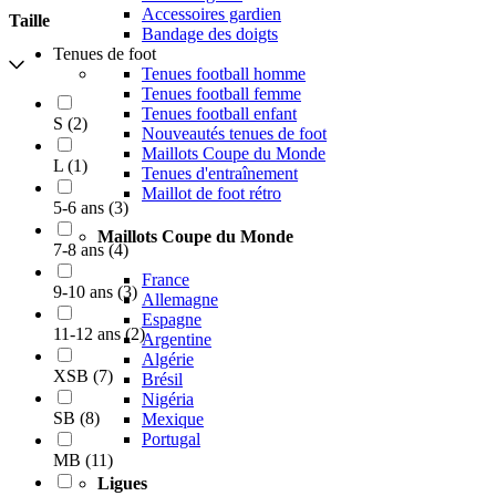
Accessoires gardien
Taille
Bandage des doigts
Tenues de foot
Tenues football homme
Tenues football femme
Tenues football enfant
S
(
2
)
Nouveautés tenues de foot
Maillots Coupe du Monde
L
(
1
)
Tenues d'entraînement
Maillot de foot rétro
5-6 ans
(
3
)
Maillots Coupe du Monde
7-8 ans
(
4
)
France
9-10 ans
(
3
)
Allemagne
Espagne
11-12 ans
(
2
)
Argentine
Algérie
XSB
(
7
)
Brésil
Nigéria
SB
(
8
)
Mexique
Portugal
MB
(
11
)
Ligues