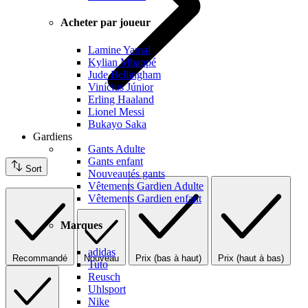
Acheter par joueur
Lamine Yamal
Kylian Mbappé
Jude Bellingham
Vinícius Júnior
Erling Haaland
Lionel Messi
Bukayo Saka
Gardiens
Gants Adulte
Gants enfant
Sort
Nouveautés gants
Vêtements Gardien Adulte
Vêtements Gardien enfant
Marques
adidas
Recommandé
Nouveau
Prix (bas à haut)
Prix (haut à bas)
Tuto
Reusch
Uhlsport
Nike