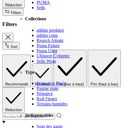
PUMA
Réduction
Sells
Filters
Collections
Filters
adidas predator
adidas copa
Reusch Attrakt
Puma Future
Sort
Puma Ultra
Uhlsport Cybertec
Sells Wrap
Type
Protection Fixée
Recommandé
Nouveau
Prix (bas à haut)
Prix (haut à bas)
Paume plate
Négative
Roll Finger
Terrains humides
Réduction
Indispensables
Soin des gants