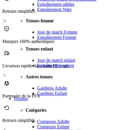
Entraînement adidas
Entraînement Nike
Retours simplifiés
Tenues femme
Jour de match Femme
Entraînement Femme
Marques 100% authentiques
Tenues enfant
Jour de match enfant
Entraînement enfant
Livraison rapide dans toute l'Europe
Autres tenues
Gardiens Adulte
Gardiens Enfant
Partenaire de la PFA
Promos
Catégories
Retours simplifiés
M
Crampons Adulte
Crampons Enfant