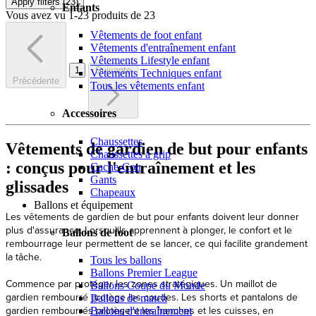
Apply filters (
23
)
Enfants
Vous avez vu 1-23 produits de 23
Vêtements de foot enfant
Vêtements d'entraînement enfant
Vêtements Lifestyle enfant
1
Suivante
Vêtements Techniques enfant
Précédente
Tous les vêtements enfant
Accessoires
Chaussettes
Vêtements de gardien de but pour enfants
Chaussettes à grip
: conçus pour l'entraînement et les
Cache-Cou
Gants
glissades
Chapeaux
Ballons et équipement
Les vêtements de gardien de but pour enfants doivent leur donner
plus d'assurance. Lorsqu'ils apprennent à plonger, le confort et le
Ballons de foot
rembourrage leur permettent de se lancer, ce qui facilite grandement
la tâche.
Tous les ballons
Ballons Premier League
Commence par protéger les zones stratégiques. Un maillot de
Ballons Coupe du Monde
gardien rembourré protège les coudes. Les shorts et pantalons de
Ballons de match
gardien rembourrés protègent les hanches et les cuisses, en
Ballons d'entraînement