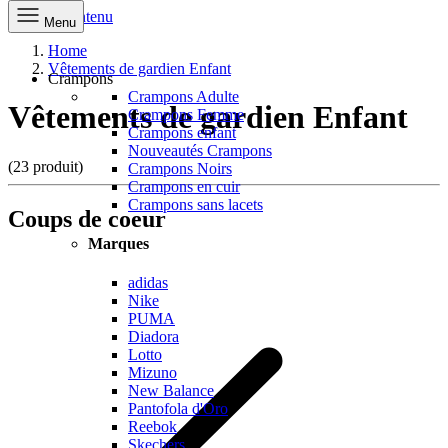
Aller au contenu
Menu
Home
Vêtements de gardien Enfant
Crampons
Crampons Adulte
Vêtements de gardien Enfant
Crampons Femme
Crampons enfant
Nouveautés Crampons
(23 produit)
Crampons Noirs
Crampons en cuir
Crampons sans lacets
Coups de coeur
Marques
adidas
Nike
PUMA
Diadora
Lotto
Mizuno
New Balance
Pantofola d'Oro
Reebok
Skechers