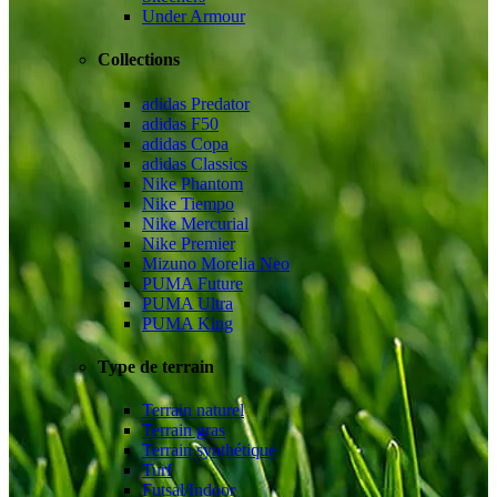
Under Armour
Collections
adidas Predator
adidas F50
adidas Copa
adidas Classics
Nike Phantom
Nike Tiempo
Nike Mercurial
Nike Premier
Mizuno Morelia Neo
PUMA Future
PUMA Ultra
PUMA King
Type de terrain
Terrain naturel
Terrain gras
Terrain synthétique
Turf
Futsal/Indoor