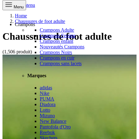
Aller au contenu
Menu
Home
Chaussures de foot adulte
Crampons
Crampons Adulte
Chaussures de foot adulte
Crampons Femme
Crampons enfant
Nouveautés Crampons
(1,506 produit)
Crampons Noirs
Crampons en cuir
Crampons sans lacets
Marques
adidas
Nike
PUMA
Diadora
Lotto
Mizuno
New Balance
Pantofola d'Oro
Reebok
Skechers