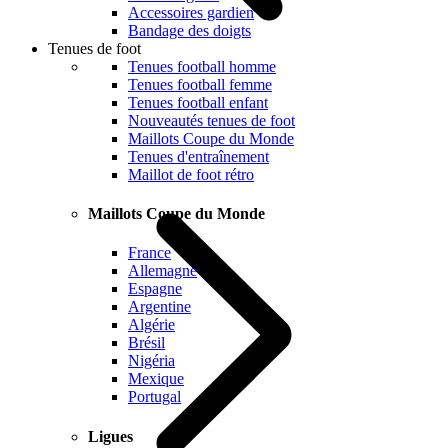
Accessoires gardien
Bandage des doigts
Tenues de foot
Tenues football homme
Tenues football femme
Tenues football enfant
Nouveautés tenues de foot
Maillots Coupe du Monde
Tenues d'entraînement
Maillot de foot rétro
Maillots Coupe du Monde
France
Allemagne
Espagne
Argentine
Algérie
Brésil
Nigéria
Mexique
Portugal
Ligues