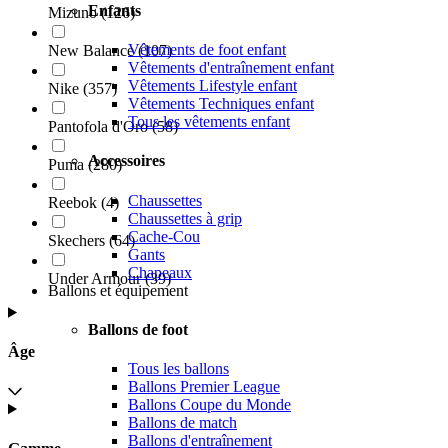
Enfants
Mizuno
(
126
)
Vêtements de foot enfant
New Balance
(
107
)
Vêtements d'entraînement enfant
Vêtements Lifestyle enfant
Nike
(
357
)
Vêtements Techniques enfant
Tous les vêtements enfant
Pantofola d'Oro
(
58
)
Accessoires
Puma
(
280
)
Chaussettes
Reebok
(
4
)
Chaussettes à grip
Cache-Cou
Skechers
(
64
)
Gants
Chapeaux
Under Armour
(
39
)
Ballons et équipement
Ballons de foot
Âge
Tous les ballons
Ballons Premier League
Ballons Coupe du Monde
Ballons de match
Ballons d'entraînement