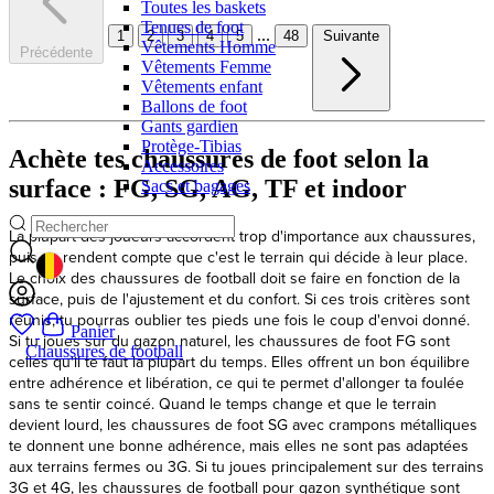
Toutes les baskets
Tenues de foot
...
1
2
3
4
5
48
Suivante
Vêtements Homme
Précédente
Vêtements Femme
Vêtements enfant
Ballons de foot
Gants gardien
Protège-Tibias
Achète tes chaussures de foot selon la
Accessoires
surface : FG, SG, AG, TF et indoor
Sacs et bagages
GEOLOCATION BUTTON: BELGIQUE
Panier
Chaussures de football