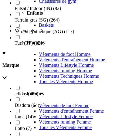
Chaussures de gym
Futsal / Indoor (IN)
(
82
)
Enfants
Terrain gras (SG)
(
264
)
Baskets
Vêtements
Terrain synthétique (AG)
(
117
)
Hommes
Turf (TF)
(
123
)
Vêtements de foot Homme
Vêtements d'entraînement Homme
Vêtements Lifestyle Homme
Marque
Vêtements running Homme
Vêtements Techniques Homme
Tous les Vêtements Homme
Femmes
adidas
(
386
)
Diadora
(
64
)
Vêtements de foot Femme
Vêtements d'entraînement Femme
Vêtements Lifestyle Femme
Joma
(
14
)
Vêtements running Femme
Tous les Vêtements Femme
Lotto
(
7
)