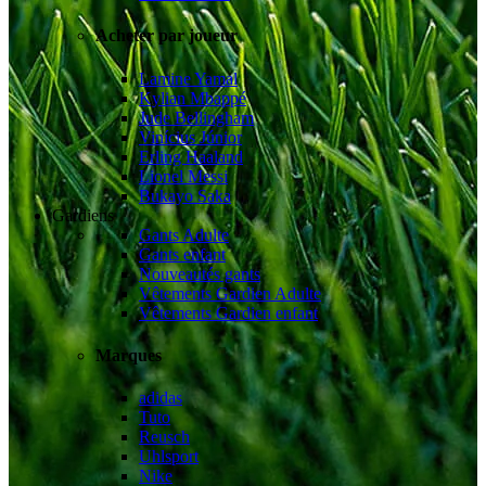
Acheter par joueur
Lamine Yamal
Kylian Mbappé
Jude Bellingham
Vinícius Júnior
Erling Haaland
Lionel Messi
Bukayo Saka
Gardiens
Gants Adulte
Gants enfant
Nouveautés gants
Vêtements Gardien Adulte
Vêtements Gardien enfant
Marques
adidas
Tuto
Reusch
Uhlsport
Nike