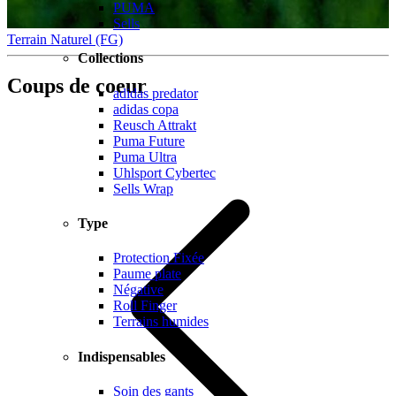
PUMA
Sells
Terrain Naturel (FG)
Collections
Coups de coeur
adidas predator
adidas copa
Reusch Attrakt
Puma Future
Puma Ultra
Uhlsport Cybertec
Sells Wrap
Type
Protection Fixée
Paume plate
Négative
Roll Finger
Terrains humides
Indispensables
Soin des gants