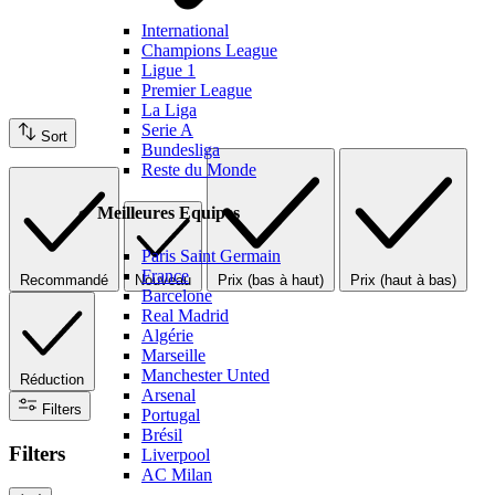
International
Champions League
Ligue 1
Premier League
La Liga
Serie A
Sort
Bundesliga
Reste du Monde
Meilleures Equipes
Paris Saint Germain
France
Recommandé
Nouveau
Prix (bas à haut)
Prix (haut à bas)
Barcelone
Real Madrid
Algérie
Marseille
Manchester Unted
Réduction
Arsenal
Filters
Portugal
Brésil
Filters
Liverpool
AC Milan