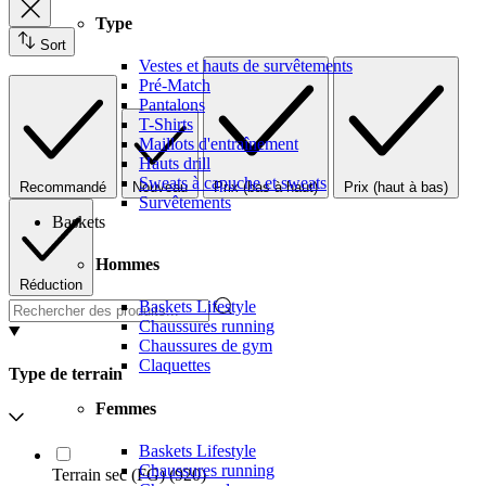
Type
Sort
Vestes et hauts de survêtements
Pré-Match
Pantalons
T-Shirts
Maillots d'entraînement
Hauts drill
Sweats à capuche et sweats
Recommandé
Nouveau
Prix (bas à haut)
Prix (haut à bas)
Survêtements
Baskets
Hommes
Réduction
Baskets Lifestyle
Chaussures running
Chaussures de gym
Claquettes
Type de terrain
Femmes
Baskets Lifestyle
Chaussures running
Terrain sec (FG)
(
920
)