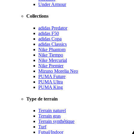
Under Armour
Collections
adidas Predator
adidas F50
adidas Copa
adidas Classics
Nike Phantom
Nike Tiempo
Nike Mercurial
Nike Premier
Mizuno Morelia Neo
PUMA Future
PUMA Ultra
PUMA King
Type de terrain
Terrain naturel
Terrain gras
Terrain synthétique
Turf
Futsal/Indoor