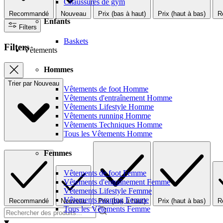
Chaussures de gym
Recommandé
Nouveau
Prix (bas à haut)
Prix (haut à bas)
R
Enfants
Filters
Baskets
Filters
Vêtements
Hommes
Trier par
Nouveau
Vêtements de foot Homme
Vêtements d'entraînement Homme
Vêtements Lifestyle Homme
Vêtements running Homme
Vêtements Techniques Homme
Tous les Vêtements Homme
Femmes
Vêtements de foot Femme
Vêtements d'entraînement Femme
Vêtements Lifestyle Femme
Vêtements running Femme
Recommandé
Nouveau
Prix (bas à haut)
Prix (haut à bas)
R
Tous les Vêtements Femme