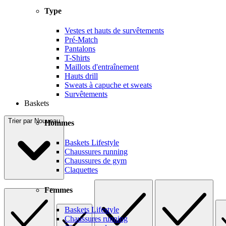
Type
Vestes et hauts de survêtements
Pré-Match
Pantalons
T-Shirts
Maillots d'entraînement
Hauts drill
Sweats à capuche et sweats
Survêtements
Baskets
Trier par
Nouveau
Hommes
Baskets Lifestyle
Chaussures running
Chaussures de gym
Claquettes
Femmes
Baskets Lifestyle
Chaussures running