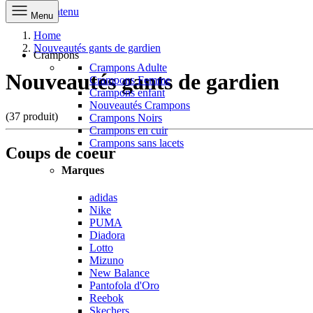
Aller au contenu
Menu
Home
Nouveautés gants de gardien
Crampons
Crampons Adulte
Nouveautés gants de gardien
Crampons Femme
Crampons enfant
Nouveautés Crampons
(37 produit)
Crampons Noirs
Crampons en cuir
Crampons sans lacets
Coups de coeur
Marques
adidas
Nike
PUMA
Diadora
Lotto
Mizuno
New Balance
Pantofola d'Oro
Reebok
Skechers