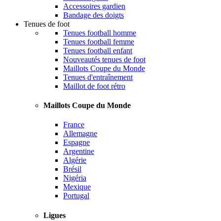
Accessoires gardien
Bandage des doigts
Tenues de foot
Tenues football homme
Tenues football femme
Tenues football enfant
Nouveautés tenues de foot
Maillots Coupe du Monde
Tenues d'entraînement
Maillot de foot rétro
Maillots Coupe du Monde
France
Allemagne
Espagne
Argentine
Algérie
Brésil
Nigéria
Mexique
Portugal
Ligues