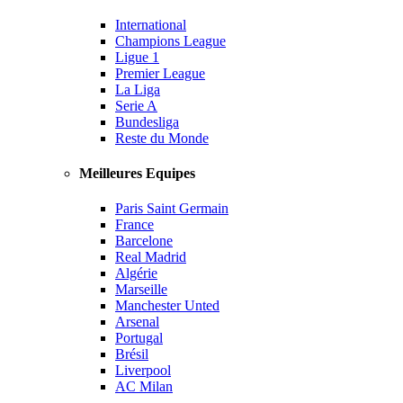
International
Champions League
Ligue 1
Premier League
La Liga
Serie A
Bundesliga
Reste du Monde
Meilleures Equipes
Paris Saint Germain
France
Barcelone
Real Madrid
Algérie
Marseille
Manchester Unted
Arsenal
Portugal
Brésil
Liverpool
AC Milan