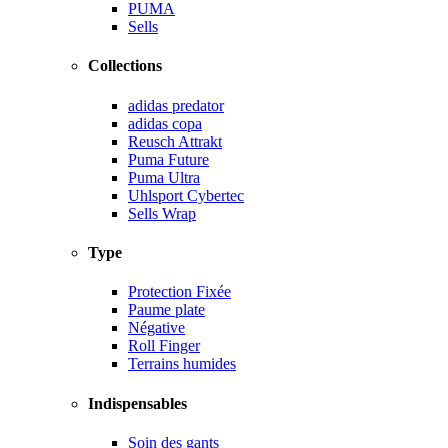
PUMA
Sells
Collections
adidas predator
adidas copa
Reusch Attrakt
Puma Future
Puma Ultra
Uhlsport Cybertec
Sells Wrap
Type
Protection Fixée
Paume plate
Négative
Roll Finger
Terrains humides
Indispensables
Soin des gants