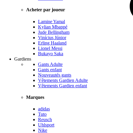
Acheter par joueur
Lamine Yamal
Kylian Mbappé
Jude Bellingham
Vinícius Júnior
Erling Haaland
Lionel Messi
Bukayo Saka
Gardiens
Gants Adulte
Gants enfant
Nouveautés gants
Vêtements Gardien Adulte
Vêtements Gardien enfant
Marques
adidas
Tuto
Reusch
Uhlsport
Nike