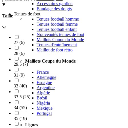
Accessoires gardien
Bandage des doigts
Tenues de foot
Taille
Tenues football homme
Tenues football femme
Tenues football enfant
Nouveautés tenues de foot
Maillots Coupe du Monde
27
(
6
)
Tenues d'entraînement
Maillot de foot rétro
28
(
6
)
Maillots Coupe du Monde
29.5
(
7
)
France
31
(
9
)
Allemagne
Espagne
33
(
40
)
Argentine
Algérie
33.5
(
25
)
Brésil
Nigéria
34
(
55
)
Mexique
Portugal
35
(
19
)
Ligues