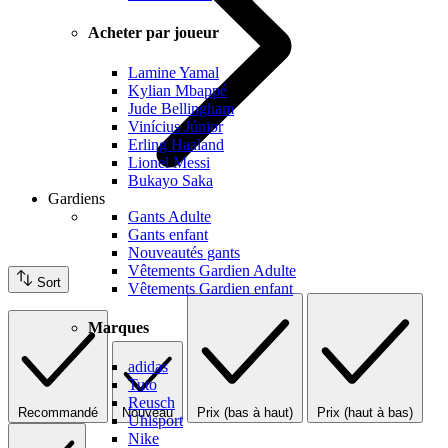
Acheter par joueur
Lamine Yamal
Kylian Mbappé
Jude Bellingham
Vinícius Júnior
Erling Haaland
Lionel Messi
Bukayo Saka
Gardiens
Gants Adulte
Gants enfant
Nouveautés gants
Vêtements Gardien Adulte
Sort
Vêtements Gardien enfant
Marques
adidas
Tuto
Reusch
Recommandé
Nouveau
Prix (bas à haut)
Prix (haut à bas)
Uhlsport
Nike