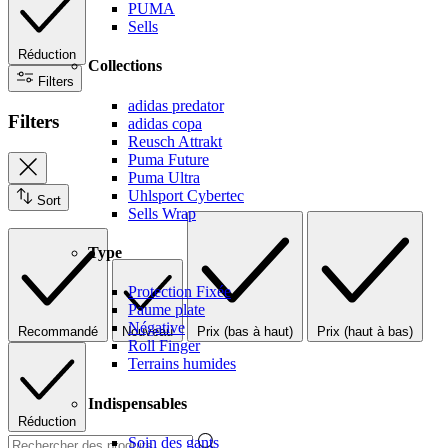
PUMA
Sells
Réduction
Collections
Filters
adidas predator
Filters
adidas copa
Reusch Attrakt
Puma Future
Puma Ultra
Uhlsport Cybertec
Sort
Sells Wrap
Type
Protection Fixée
Paume plate
Négative
Recommandé
Nouveau
Prix (bas à haut)
Prix (haut à bas)
Roll Finger
Terrains humides
Indispensables
Réduction
Soin des gants