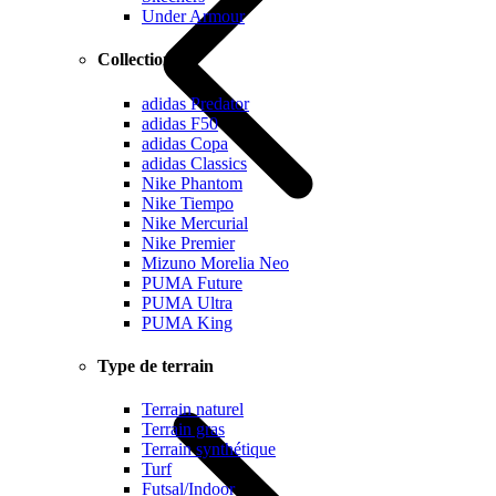
Under Armour
Collections
adidas Predator
adidas F50
adidas Copa
adidas Classics
Nike Phantom
Nike Tiempo
Nike Mercurial
Nike Premier
Mizuno Morelia Neo
PUMA Future
PUMA Ultra
PUMA King
Type de terrain
Terrain naturel
Terrain gras
Terrain synthétique
Turf
Futsal/Indoor