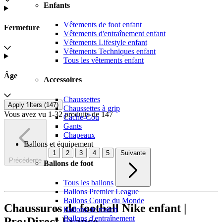
Enfants
Vêtements de foot enfant
Fermeture
Vêtements d'entraînement enfant
Vêtements Lifestyle enfant
Vêtements Techniques enfant
Tous les vêtements enfant
Âge
Accessoires
Chaussettes
Apply filters (
147
)
Chaussettes à grip
Vous avez vu 1-32 produits de 147
Cache-Cou
Gants
Chapeaux
Ballons et équipement
1
2
3
4
5
Suivante
Précédente
Ballons de foot
Tous les ballons
Ballons Premier League
Ballons Coupe du Monde
Chaussures de football Nike enfant |
Ballons de match
Ballons d'entraînement
Pro:Direct France