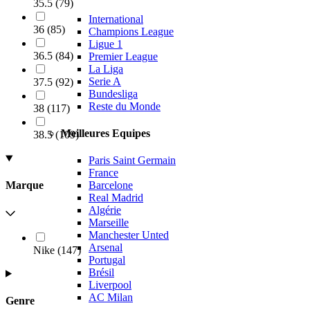
35.5
(
79
)
International
36
(
85
)
Champions League
Ligue 1
36.5
(
84
)
Premier League
La Liga
Serie A
37.5
(
92
)
Bundesliga
Reste du Monde
38
(
117
)
Meilleures Equipes
38.5
(
109
)
Paris Saint Germain
France
Barcelone
Marque
Real Madrid
Algérie
Marseille
Manchester Unted
Arsenal
Nike
(
147
)
Portugal
Brésil
Liverpool
AC Milan
Genre