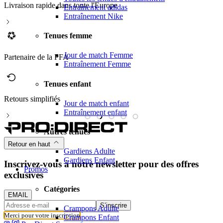
Livraison rapide dans toute l'Europe
Entraînement adidas
Entraînement Nike
Tenues femme
Jour de match Femme
Partenaire de la PFA
Entraînement Femme
Tenues enfant
Retours simplifiés
M
Jour de match enfant
Entraînement enfant
Autres tenues
Retour en haut
Gardiens Adulte
Gardiens Enfant
Inscrivez-vous à notre newsletter pour des offres
Promos
exclusives
Catégories
EMAIL
S’inscrire
Crampons Adulte
Merci pour votre inscription
Crampons Enfant