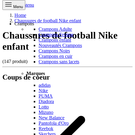
Aller au contenu
Menu
Home
Chaussures de football Nike enfant
Crampons
Crampons Adulte
Chaussures de football Nike
Crampons Femme
Crampons enfant
enfant
Nouveautés Crampons
Crampons Noirs
Crampons en cuir
(147 produit)
Crampons sans lacets
Marques
Coups de coeur
adidas
Nike
PUMA
Diadora
Lotto
Mizuno
New Balance
Pantofola d'Oro
Reebok
Skechers