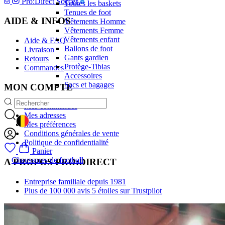
Pro:Direct Soccer
Toutes les baskets
Tenues de foot
AIDE & INFOS
Vêtements Homme
Vêtements Femme
Vêtements enfant
Aide & FAQ
Ballons de foot
Livraison
Gants gardien
Retours
Protège-Tibias
Commandes
Accessoires
Sacs et bagages
MON COMPTE
Mes commandes
Mes adresses
Mes préférences
GEOLOCATION BUTTON: BELGIQUE
Conditions générales de vente
Politique de confidentialité
Panier
Chaussures de football
A PROPOS PRO:DIRECT
Entreprise familiale depuis 1981
Plus de 100 000 avis 5 étoiles sur Trustpilot