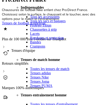
Indispensables
Chaussures de football Nike enfant chez Pro:Direct France.
Choisissez selon la surface, le chaussant et le toucher, avec des
Tous les accessoires
options pour le match et l’entraînement.
Tous les sacs et bagages
Tenues de football Angleterre
Protège-Tibias
Chaussettes à grip
Lacets
Bandages et protection
Plus de 100 000 avis 5 étoiles sur Trustpilot
Bandes
Crampons
Tenues d'équipe
Tenues de match homme
Retours simplifiés
Toutes les tenues de match
Tenues adidas
Tenues Nike
Tenues Joma
Tenues PUMA
Marques 100% authentiques
Tenues entrainement homme
Toutes les tenues d'entraînement