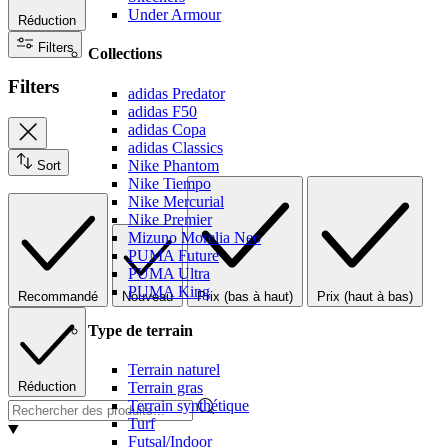
Under Armour
Réduction
Filters
Collections
Filters
adidas Predator
adidas F50
adidas Copa
adidas Classics
Nike Phantom
Sort
Nike Tiempo
Nike Mercurial
Nike Premier
Mizuno Morelia Neo
PUMA Future
PUMA Ultra
PUMA King
Recommandé
Nouveau
Prix (bas à haut)
Prix (haut à bas)
Type de terrain
Terrain naturel
Réduction
Terrain gras
Terrain synthétique
Turf
Futsal/Indoor