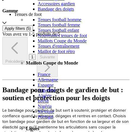
Accessoires gardien
Bandage des doigts
Gamme
Tenues de foot
Tenues football homme
Tenues football femme
Apply filters (
5
)
Tenues football enfant
Vous avez vu 1-5 produits de 5
Nouveautés tenues de foot
Maillots Coupe du Monde
Tenues d'entraînement
Maillot de foot rétro
1
Suivante
Précédente
Maillots Coupe du Monde
France
Allemagne
Espagne
Bandage pour doigts de gardien de but :
Argentine
Algérie
soutien et protection pour les doigts
Brésil
Nigéria
Le bandage pour gardien de but sert à soutenir, protéger et donner
Mexique
confiance quand tu attrapes, dégages et rentres en contact. Choisis
Portugal
ton bandage pour gardien de but en fonction de sa largeur et de son
élasticité pour qu'il maintienne tes articulations sans couper la
Ligues