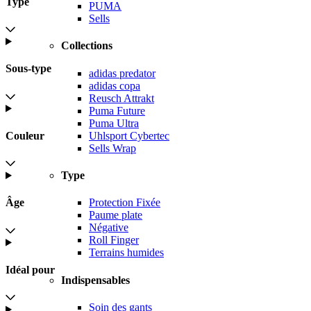
Type
PUMA
Sells
Collections
Sous-type
adidas predator
adidas copa
Reusch Attrakt
Puma Future
Puma Ultra
Uhlsport Cybertec
Couleur
Sells Wrap
Type
Protection Fixée
Âge
Paume plate
Négative
Roll Finger
Terrains humides
Idéal pour
Indispensables
Soin des gants