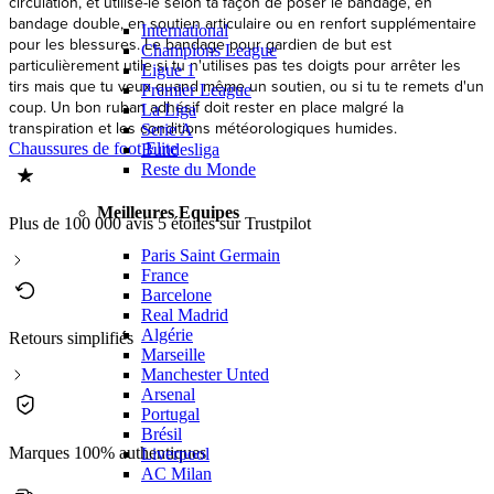
circulation, et utilise-le selon ta façon de poser le bandage, en
bandage double, en soutien articulaire ou en renfort supplémentaire
International
pour les blessures. Le bandage pour gardien de but est
Champions League
particulièrement utile si tu n'utilises pas tes doigts pour arrêter les
Ligue 1
tirs mais que tu veux quand même un soutien, ou si tu te remets d'un
Premier League
coup. Un bon ruban adhésif doit rester en place malgré la
La Liga
transpiration et les conditions météorologiques humides.
Serie A
Chaussures de foot Elite
Bundesliga
Reste du Monde
Meilleures Equipes
Plus de 100 000 avis 5 étoiles sur Trustpilot
Paris Saint Germain
France
Barcelone
Real Madrid
Algérie
Retours simplifiés
Marseille
Manchester Unted
Arsenal
Portugal
Brésil
Marques 100% authentiques
Liverpool
AC Milan