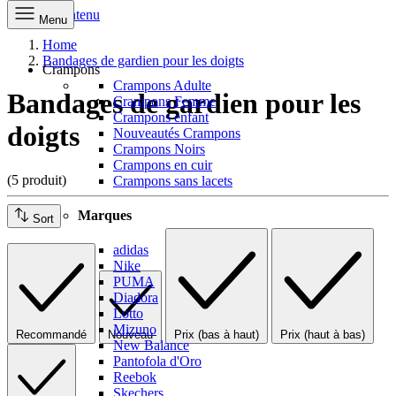
Aller au contenu
Menu
Home
Bandages de gardien pour les doigts
Crampons
Crampons Adulte
Bandages de gardien pour les
Crampons Femme
Crampons enfant
doigts
Nouveautés Crampons
Crampons Noirs
Crampons en cuir
(5 produit)
Crampons sans lacets
Marques
Sort
adidas
Nike
PUMA
Diadora
Lotto
Mizuno
Recommandé
Nouveau
Prix (bas à haut)
Prix (haut à bas)
New Balance
Pantofola d'Oro
Reebok
Skechers