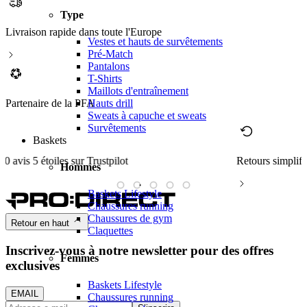
Type
Livraison rapide dans toute l'Europe
Vestes et hauts de survêtements
Pré-Match
Pantalons
T-Shirts
Maillots d'entraînement
Hauts drill
Partenaire de la PFA
Sweats à capuche et sweats
Survêtements
Baskets
Retours simplifiés
M
Hommes
Baskets Lifestyle
Chaussures running
Chaussures de gym
Retour en haut
Claquettes
Inscrivez-vous à notre newsletter pour des offres
Femmes
exclusives
Baskets Lifestyle
EMAIL
Chaussures running