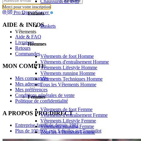
S’inscrire
Chaussures de gym
Merci pour votre inscription
Pro:Direct Soccer
Enfants
AIDE & INFOS
Baskets
Vêtements
Aide & FAQ
Livraison
Hommes
Retours
Commandes
Vêtements de foot Homme
Vêtements d'entraînement Homme
MON COMPTE
Vêtements Lifestyle Homme
Vêtements running Homme
Mes commandes
Vêtements Techniques Homme
Mes adresses
Tous les Vêtements Homme
Mes préférences
Conditions générales de vente
Femmes
Politique de confidentialité
Vêtements de foot Femme
A PROPOS PRO:DIRECT
Vêtements d'entraînement Femme
Vêtements Lifestyle Femme
Entreprise familiale depuis 1981
Vêtements running Femme
Plus de 100 000 avis 5 étoiles sur Trustpilot
Tous les Vêtements Femme