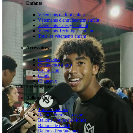
Enfants
Vêtements de foot enfant
Vêtements d'entraînement enfant
Vêtements Lifestyle enfant
Vêtements Techniques enfant
Tous les vêtements enfant
Accessoires
Chaussettes
Chaussettes à grip
Cache-Cou
Gants
Chapeaux
Ballons et équipement
Ballons de foot
Tous les ballons
Ballons Premier League
Ballons Coupe du Monde
Ballons de match
Ballons d'entraînement