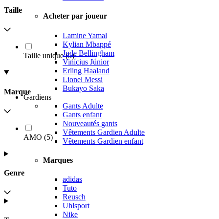
Taille
Acheter par joueur
Lamine Yamal
Kylian Mbappé
Jude Bellingham
Taille unique
(
5
)
Vinícius Júnior
Erling Haaland
Lionel Messi
Bukayo Saka
Marque
Gardiens
Gants Adulte
Gants enfant
Nouveautés gants
Vêtements Gardien Adulte
AMO
(
5
)
Vêtements Gardien enfant
Marques
Genre
adidas
Tuto
Reusch
Uhlsport
Nike