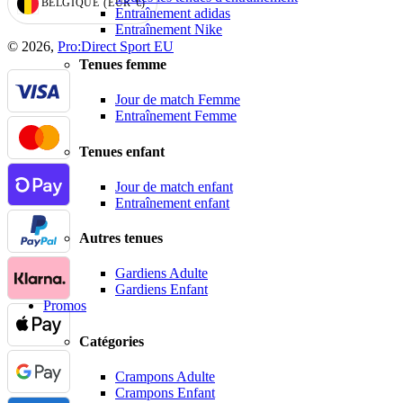
BELGIQUE
(EUR
€)
GEOLOCATION BUTTON: BELGIQUE, EUR, €
Entraînement adidas
Entraînement Nike
© 2026,
Pro:Direct Sport EU
Tenues femme
Jour de match Femme
Entraînement Femme
Tenues enfant
Jour de match enfant
Entraînement enfant
Autres tenues
Gardiens Adulte
Gardiens Enfant
Promos
Catégories
Crampons Adulte
Crampons Enfant