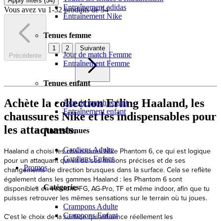
Apply filters (
54
)
Entraînement adidas
Vous avez vu 1-32 produits de 54
Entraînement Nike
Tenues femme
1
2
Suivante
Jour de match Femme
Précédente
Entraînement Femme
Tenues enfant
Achète la collection Erling Haaland, les
Jour de match enfant
Entraînement enfant
chaussures Nike et les indispensables pour
les attaquants.
Autres tenues
Gardiens Adulte
Haaland a choisi les chaussures Nike Phantom 6, ce qui est logique
Gardiens Enfant
pour un attaquant qui vit de ses finitions précises et de ses
Promos
changements de direction brusques dans la surface. Cela se reflète
également dans les gammes Haaland : les Phantom 6 sont
Catégories
disponibles en versions FG, AG-Pro, TF et même indoor, afin que tu
puisses retrouver les mêmes sensations sur le terrain où tu joues.
Crampons Adulte
Crampons Enfant
C'est le choix de la surface qui influence réellement les