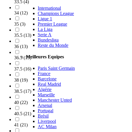
33.5
(
4
)
International
34
(
12
)
Champions League
Ligue 1
Premier League
35
(
3
)
La Liga
Serie A
35.5
(
13
)
Bundesliga
Reste du Monde
36
(
13
)
Meilleures Equipes
36.5
(
15
)
Paris Saint Germain
37.5
(
16
)
France
Barcelone
38
(
19
)
Real Madrid
Algérie
38.5
(
17
)
Marseille
Manchester Unted
40
(
22
)
Arsenal
Portugal
40.5
(
21
)
Brésil
Liverpool
41
(
21
)
AC Milan