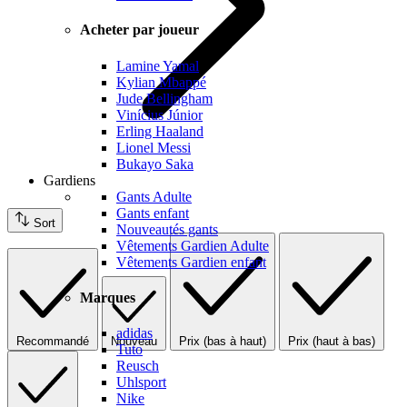
Acheter par joueur
Lamine Yamal
Kylian Mbappé
Jude Bellingham
Vinícius Júnior
Erling Haaland
Lionel Messi
Bukayo Saka
Gardiens
Gants Adulte
Gants enfant
Sort
Nouveautés gants
Vêtements Gardien Adulte
Vêtements Gardien enfant
Marques
adidas
Recommandé
Nouveau
Prix (bas à haut)
Prix (haut à bas)
Tuto
Reusch
Uhlsport
Nike