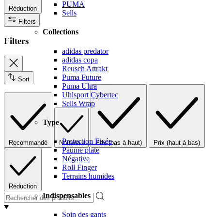
PUMA
Réduction
Sells
Filters
Collections
Filters
adidas predator
adidas copa
Reusch Attrakt
Puma Future
Sort
Puma Ultra
Uhlsport Cybertec
Sells Wrap
Type
Protection Fixée
Recommandé
Nouveau
Prix (bas à haut)
Prix (haut à bas)
Paume plate
Négative
Roll Finger
Terrains humides
Réduction
Indispensables
Soin des gants