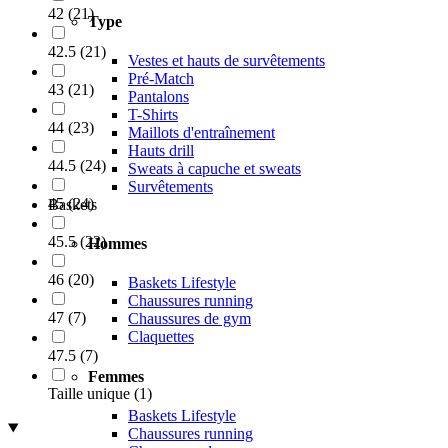
42
(
21
)
Type
42.5
(
21
)
Vestes et hauts de survêtements
Pré-Match
43
(
21
)
Pantalons
T-Shirts
44
(
23
)
Maillots d'entraînement
Hauts drill
44.5
(
24
)
Sweats à capuche et sweats
Survêtements
45
(
24
)
Baskets
45.5
(
22
)
Hommes
46
(
20
)
Baskets Lifestyle
Chaussures running
47
(
7
)
Chaussures de gym
Claquettes
47.5
(
7
)
Femmes
Taille unique
(
1
)
Baskets Lifestyle
Chaussures running