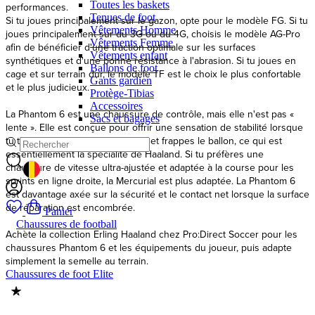
Toutes les baskets
performances.
Tenues de foot
Si tu joues principalement sur le gazon, opte pour le modèle FG. Si tu
Vêtements Homme
joues principalement sur du 3G ou du 4G, choisis le modèle AG-Pro
Vêtements Femme
afin de bénéficier d'une traction optimale sur les surfaces
Vêtements enfant
synthétiques et d'une bonne résistance à l'abrasion. Si tu joues en
Ballons de foot
cage et sur terrain dur, le modèle TF est le choix le plus confortable
Gants gardien
et le plus judicieux.
Protège-Tibias
Accessoires
La Phantom 6 est une chaussure de contrôle, mais elle n'est pas «
Sacs et bagages
lente ». Elle est conçue pour offrir une sensation de stabilité lorsque
tu t'appuies, ouvres tes hanches et frappes le ballon, ce qui est
essentiellement la spécialité de Haaland. Si tu préfères une
chaussure de vitesse ultra-ajustée et adaptée à la course pour les
GEOLOCATION BUTTON: BELGIQUE
sprints en ligne droite, la Mercurial est plus adaptée. La Phantom 6
est davantage axée sur la sécurité et le contact net lorsque la surface
de réparation est encombrée.
Panier
Chaussures de football
Achète la collection Erling Haaland chez Pro:Direct Soccer pour les
chaussures Phantom 6 et les équipements du joueur, puis adapte
simplement la semelle au terrain.
Chaussures de foot Elite