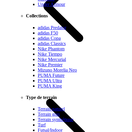
Under Armour
Collections
adidas Predator
adidas F50
adidas Copa
adidas Classics
Nike Phantom
Nike Tiempo
Nike Mercurial
Nike Premier
Mizuno Morelia Neo
PUMA Future
PUMA Ultra
PUMA King
Type de terrain
Terrain naturel
Terrain gras
Terrain synthétique
Turf
Futsal/Indoor