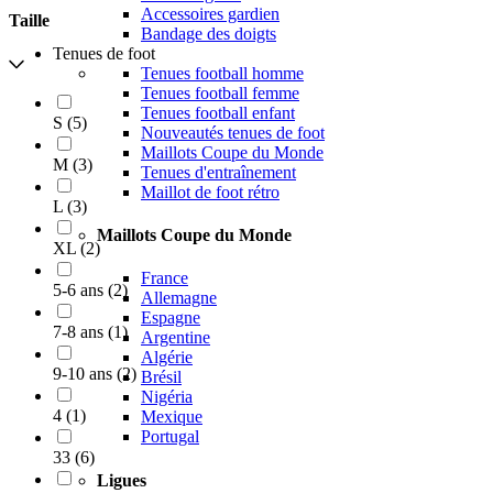
Accessoires gardien
Taille
Bandage des doigts
Tenues de foot
Tenues football homme
Tenues football femme
Tenues football enfant
S
(
5
)
Nouveautés tenues de foot
Maillots Coupe du Monde
M
(
3
)
Tenues d'entraînement
Maillot de foot rétro
L
(
3
)
Maillots Coupe du Monde
XL
(
2
)
France
5-6 ans
(
2
)
Allemagne
Espagne
7-8 ans
(
1
)
Argentine
Algérie
9-10 ans
(
2
)
Brésil
Nigéria
4
(
1
)
Mexique
Portugal
33
(
6
)
Ligues