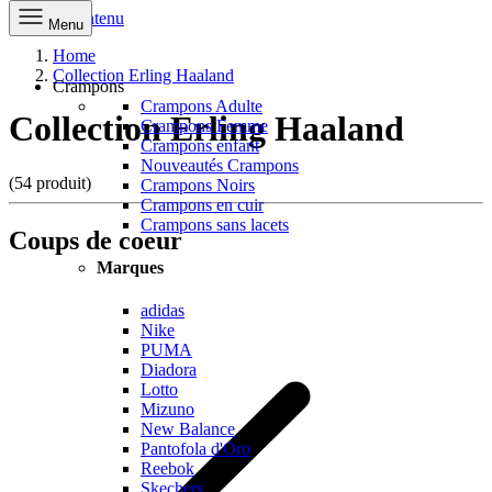
Aller au contenu
Menu
Home
Collection Erling Haaland
Crampons
Crampons Adulte
Collection Erling Haaland
Crampons Femme
Crampons enfant
Nouveautés Crampons
(54 produit)
Crampons Noirs
Crampons en cuir
Crampons sans lacets
Coups de coeur
Marques
adidas
Nike
PUMA
Diadora
Lotto
Mizuno
New Balance
Pantofola d'Oro
Reebok
Skechers