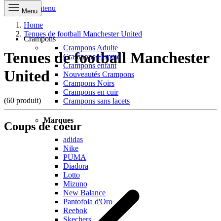
Aller au contenu
Menu
Home
Tenues de football Manchester United
Crampons
Crampons Adulte
Tenues de football Manchester
Crampons Femme
Crampons enfant
United
Nouveautés Crampons
Crampons Noirs
Crampons en cuir
(60 produit)
Crampons sans lacets
Marques
Coups de coeur
adidas
Nike
PUMA
Diadora
Lotto
Mizuno
New Balance
Pantofola d'Oro
Reebok
Skechers