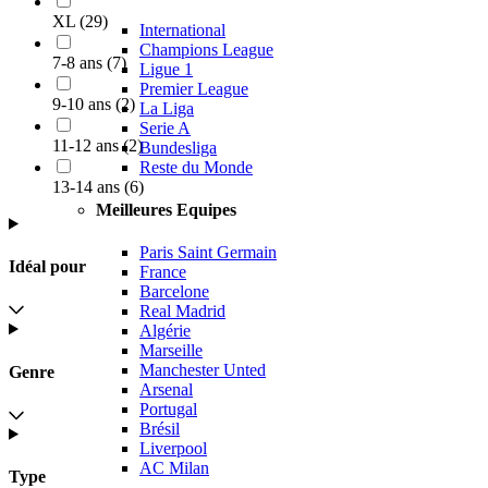
XL
(
29
)
International
Champions League
7-8 ans
(
7
)
Ligue 1
Premier League
9-10 ans
(
2
)
La Liga
Serie A
11-12 ans
(
2
)
Bundesliga
Reste du Monde
13-14 ans
(
6
)
Meilleures Equipes
Paris Saint Germain
Idéal pour
France
Barcelone
Real Madrid
Algérie
Marseille
Manchester Unted
Genre
Arsenal
Portugal
Brésil
Liverpool
AC Milan
Type