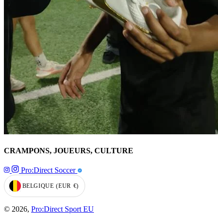
CRAMPONS, JOUEURS, CULTURE
Pro:Direct Soccer
BELGIQUE
(EUR
€)
GEOLOCATION BUTTON: BELGIQUE, EUR, €
© 2026,
Pro:Direct Sport EU