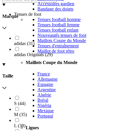
Accessoires gardien
Bandage des doigts
Tenues de foot
Marque
Tenues football homme
Tenues football femme
Tenues football enfant
Nouveautés tenues de foot
Maillots Coupe du Monde
adidas
(
31
)
Tenues d'entraînement
Maillot de foot rétro
adidas Originals
(
29
)
Maillots Coupe du Monde
France
Taille
Allemagne
Espagne
Argentine
Algérie
Brésil
S
(
44
)
Nigéria
Mexique
M
(
35
)
Portugal
L
(
38
)
Ligues