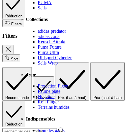
PUMA
Sells
Réduction
Collections
Filters
adidas predator
Filters
adidas copa
Reusch Attrakt
Puma Future
Puma Ultra
Uhlsport Cybertec
Sort
Sells Wrap
Type
Protection Fixée
Paume plate
Négative
Recommandé
Nouveau
Prix (bas à haut)
Prix (haut à bas)
Roll Finger
Terrains humides
Indispensables
Réduction
Soin des gants