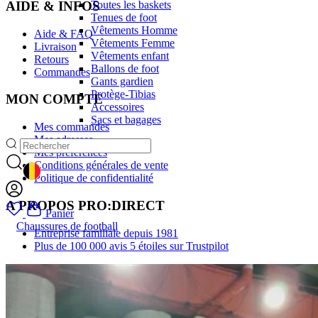
Toutes les baskets
AIDE & INFOS
Tenues de foot
Vêtements Homme
Aide & FAQ
Vêtements Femme
Livraison
Vêtements enfant
Retours
Ballons de foot
Commandes
Gants gardien
Protège-Tibias
MON COMPTE
Accessoires
Sacs et bagages
Mes commandes
Mes adresses
Mes préférences
Conditions générales de vente
GEOLOCATION BUTTON: BELGIQUE
Politique de confidentialité
A PROPOS PRO:DIRECT
Panier
Chaussures de football
Entreprise familiale depuis 1981
Plus de 100 000 avis 5 étoiles sur Trustpilot