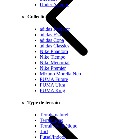
Under Armour
Collections
adidas Predator
adidas F50
adidas Copa
adidas Classics
Nike Phantom
Nike Tiempo
Nike Mercurial
Nike Premier
Mizuno Morelia Neo
PUMA Future
PUMA Ultra
PUMA King
Type de terrain
Terrain naturel
Terrain gras
Terrain synthétique
Turf
Futsal/Indoor