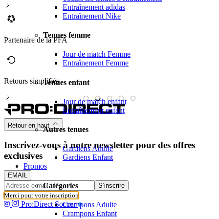
Entraînement adidas
Entraînement Nike
Tenues femme
Partenaire de la PFA
Jour de match Femme
Entraînement Femme
Retours simplifiés
M
Tenues enfant
Jour de match enfant
Entraînement enfant
Retour en haut
Autres tenues
Inscrivez-vous à notre newsletter pour des offres
Gardiens Adulte
exclusives
Gardiens Enfant
Promos
EMAIL
Catégories
S’inscrire
Merci pour votre inscription
Pro:Direct Soccer
Crampons Adulte
Crampons Enfant