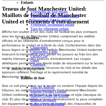
Enfants
Teneus de foot Manchester United:
Vêtements de foot enfant
Maillots de football de Manchester
Vêtements d'entraînement enfant
Vêtements Lifestyle enfant
United et vêtements d’entraînement
Vêtements Techniques enfant
Tous les vêtements enfant
Affiche ton soutien à l’un des clubs de football les plus iconiques
avec les tenues de Manchester United, comprenant les maillots
Accessoires
officiels et les vêtements d’entraînement conçus pour la
performance, le confort et la fierté du club. Confectionnés dans des
Chaussettes
tissus légers et respirants, les maillots Manchester United modernes
Chaussettes à grip
évacuent la transpiration pour garder les joueurs au frais lors des
Cache-Cou
matchs intenses et des séances d’entraînement. Les coupes
Gants
athlétiques permettent une liberté totale de mouvement sur le terrain,
Chapeaux
tandis que le rouge iconique, l’écusson du club et les détails des
Ballons et équipement
sponsors reflètent l’héritage et le rayonnement mondial de
Manchester United.
Ballons de foot
Que ce soit pour entrer sur le terrain ou soutenir l’équipe depuis les
Tous les ballons
tribunes, les maillots et équipements d’entraînement Manchester
Ballons Premier League
United combinent performance de haut niveau et style classique du
Ballons Coupe du Monde
club. En plus des maillots et hauts d’entraînement, tu peux compléter
Ballons de match
ton équipement avec des shorts de football, des chaussettes de
Ballons d'entraînement