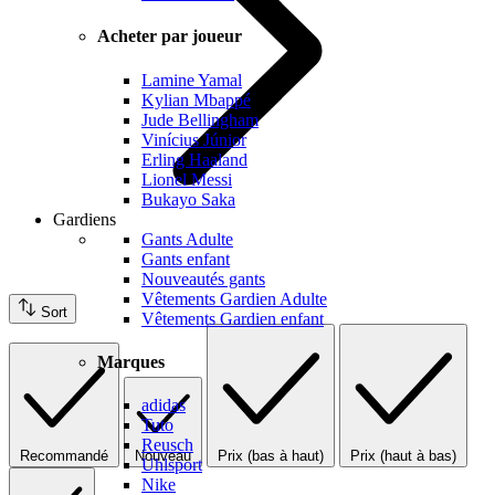
Acheter par joueur
Lamine Yamal
Kylian Mbappé
Jude Bellingham
Vinícius Júnior
Erling Haaland
Lionel Messi
Bukayo Saka
Gardiens
Gants Adulte
Gants enfant
Nouveautés gants
Vêtements Gardien Adulte
Sort
Vêtements Gardien enfant
Marques
adidas
Tuto
Reusch
Recommandé
Nouveau
Prix (bas à haut)
Prix (haut à bas)
Uhlsport
Nike