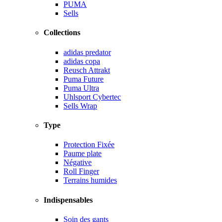
PUMA
Sells
Collections
adidas predator
adidas copa
Reusch Attrakt
Puma Future
Puma Ultra
Uhlsport Cybertec
Sells Wrap
Type
Protection Fixée
Paume plate
Négative
Roll Finger
Terrains humides
Indispensables
Soin des gants