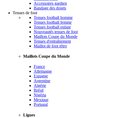
Accessoires gardien
Bandage des doigts
Tenues de foot
Tenues football homme
Tenues football femme
Tenues football enfant
Nouveautés tenues de foot
Maillots Coupe du Monde
Tenues d'entraînement
Maillot de foot rétro
Maillots Coupe du Monde
France
Allemagne
Espagne
Argentine
Algérie
Brésil
Nigéria
Mexique
Portugal
Ligues