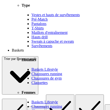
Type
Vestes et hauts de survêtements
Pré-Match
Pantalons
T-Shirts
Maillots d'entraînement
Hauts drill
Sweats à capuche et sweats
Survêtements
Baskets
Trier par
Recommandé
Hommes
Baskets Lifestyle
Chaussures running
Chaussures de gym
Claquettes
Femmes
Baskets Lifestyle
Chaussures running