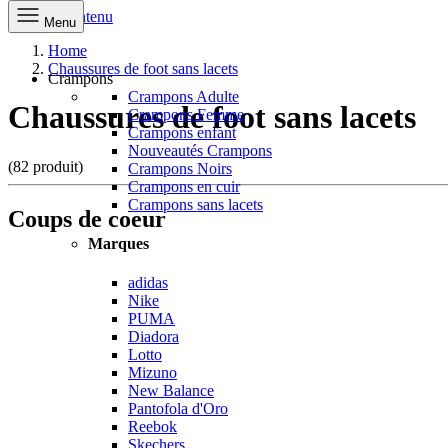
Aller au contenu
Menu
Home
Chaussures de foot sans lacets
Crampons
Crampons Adulte
Chaussures de foot sans lacets
Crampons Femme
Crampons enfant
Nouveautés Crampons
(82 produit)
Crampons Noirs
Crampons en cuir
Crampons sans lacets
Coups de coeur
Marques
adidas
Nike
PUMA
Diadora
Lotto
Mizuno
New Balance
Pantofola d'Oro
Reebok
Skechers