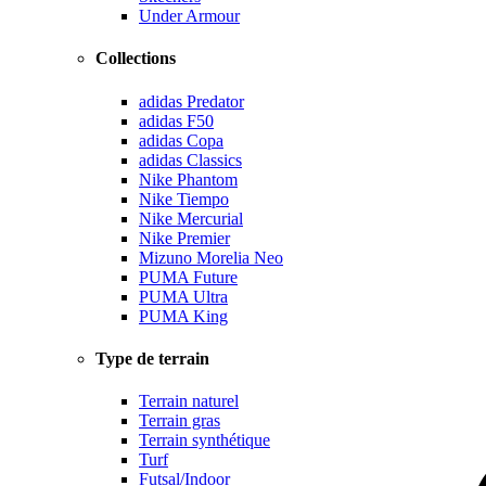
Under Armour
Collections
adidas Predator
adidas F50
adidas Copa
adidas Classics
Nike Phantom
Nike Tiempo
Nike Mercurial
Nike Premier
Mizuno Morelia Neo
PUMA Future
PUMA Ultra
PUMA King
Type de terrain
Terrain naturel
Terrain gras
Terrain synthétique
Turf
Futsal/Indoor