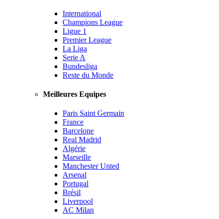
International
Champions League
Ligue 1
Premier League
La Liga
Serie A
Bundesliga
Reste du Monde
Meilleures Equipes
Paris Saint Germain
France
Barcelone
Real Madrid
Algérie
Marseille
Manchester Unted
Arsenal
Portugal
Brésil
Liverpool
AC Milan