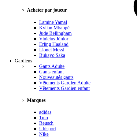
Acheter par joueur
Lamine Yamal
Kylian Mbappé
Jude Bellingham
Vinícius Júnior
Erling Haaland
Lionel Messi
Bukayo Saka
Gardiens
Gants Adulte
Gants enfant
Nouveautés gants
Vêtements Gardien Adulte
Vêtements Gardien enfant
Marques
adidas
Tuto
Reusch
Uhlsport
Nike