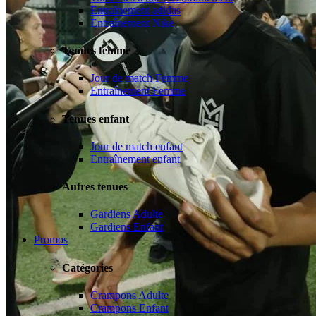
Entraînement adidas
Entraînement Nike
Tenues femme
Jour de match Femme
Entraînement Femme
Tenues enfant
Jour de match enfant
Entraînement enfant
Autres tenues
Gardiens Adulte
Gardiens Enfant
Promos
Catégories
Crampons Adulte
Crampons Enfant