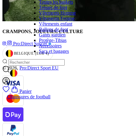
Toutes les baskets
Tenues de foot
Vêtements Homme
Vêtements Femme
Vêtements enfant
Ballons de foot
CRAMPONS, JOUEURS, CULTURE
Gants gardien
Protège-Tibias
Pro:Direct Soccer
Accessoires
Sacs et bagages
BELGIQUE
(EUR
€)
GEOLOCATION BUTTON: BELGIQUE, EUR, €
© 2026,
Pro:Direct Sport EU
GEOLOCATION BUTTON: BELGIQUE
Panier
Chaussures de football