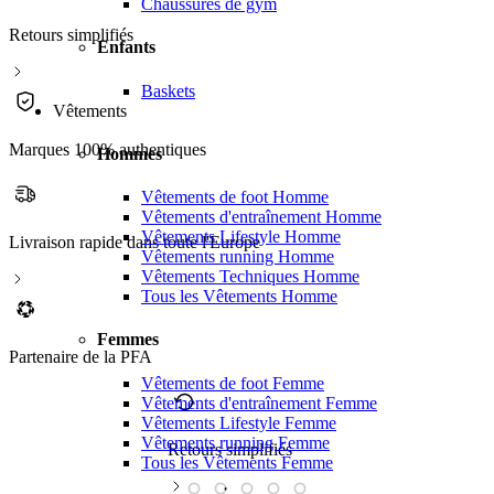
Chaussures de gym
Retours simplifiés
Enfants
Baskets
Vêtements
Marques 100% authentiques
Hommes
Vêtements de foot Homme
Vêtements d'entraînement Homme
Vêtements Lifestyle Homme
Livraison rapide dans toute l'Europe
Vêtements running Homme
Vêtements Techniques Homme
Tous les Vêtements Homme
Femmes
Partenaire de la PFA
Vêtements de foot Femme
Vêtements d'entraînement Femme
Vêtements Lifestyle Femme
Vêtements running Femme
Retours simplifiés
M
Tous les Vêtements Femme