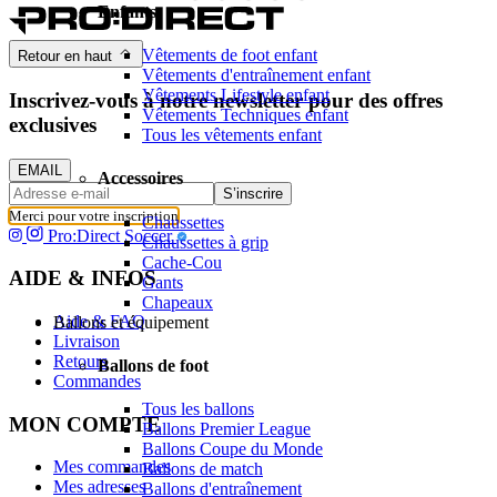
Enfants
Vêtements de foot enfant
Retour en haut
Vêtements d'entraînement enfant
Vêtements Lifestyle enfant
Inscrivez-vous à notre newsletter pour des offres
Vêtements Techniques enfant
exclusives
Tous les vêtements enfant
EMAIL
Accessoires
S’inscrire
Merci pour votre inscription
Chaussettes
Pro:Direct Soccer
Chaussettes à grip
Cache-Cou
AIDE & INFOS
Gants
Chapeaux
Aide & FAQ
Ballons et équipement
Livraison
Retours
Ballons de foot
Commandes
Tous les ballons
MON COMPTE
Ballons Premier League
Ballons Coupe du Monde
Mes commandes
Ballons de match
Mes adresses
Ballons d'entraînement