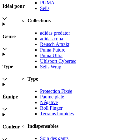
PUMA
Idéal pour
Sells
Collections
adidas predator
Genre
adidas copa
Reusch Attrakt
Puma Future
Puma Ultra
Uhlsport Cybertec
Type
Sells Wrap
Type
Protection Fixée
Équipe
Paume plate
Négative
Roll Finger
Terrains humides
Indispensables
Couleur
Soin des gants