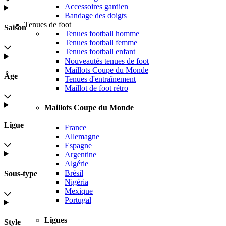
Accessoires gardien
Bandage des doigts
Tenues de foot
Saison
Tenues football homme
Tenues football femme
Tenues football enfant
Nouveautés tenues de foot
Maillots Coupe du Monde
Âge
Tenues d'entraînement
Maillot de foot rétro
Maillots Coupe du Monde
Ligue
France
Allemagne
Espagne
Argentine
Algérie
Brésil
Sous-type
Nigéria
Mexique
Portugal
Ligues
Style