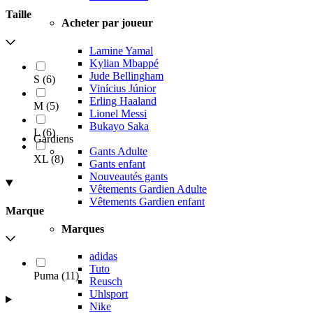
Taille
Acheter par joueur
Lamine Yamal
Kylian Mbappé
Jude Bellingham
S
(
6
)
Vinícius Júnior
Erling Haaland
M
(
5
)
Lionel Messi
Bukayo Saka
L
(
6
)
Gardiens
Gants Adulte
XL
(
8
)
Gants enfant
Nouveautés gants
Vêtements Gardien Adulte
Vêtements Gardien enfant
Marque
Marques
adidas
Tuto
Puma
(
11
)
Reusch
Uhlsport
Nike