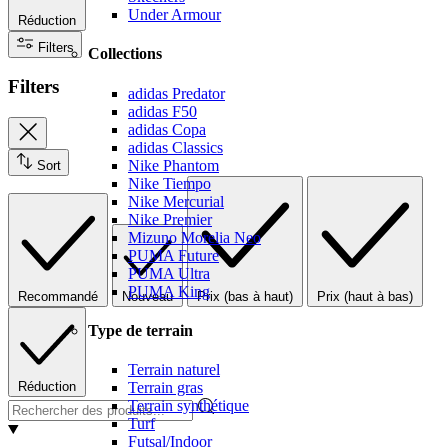
Under Armour
Réduction
Filters
Collections
Filters
adidas Predator
adidas F50
adidas Copa
adidas Classics
Nike Phantom
Sort
Nike Tiempo
Nike Mercurial
Nike Premier
Mizuno Morelia Neo
PUMA Future
PUMA Ultra
PUMA King
Recommandé
Nouveau
Prix (bas à haut)
Prix (haut à bas)
Type de terrain
Terrain naturel
Réduction
Terrain gras
Terrain synthétique
Turf
Futsal/Indoor