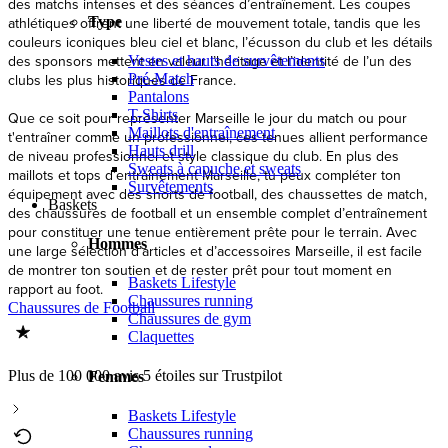
des matchs intenses et des séances d’entraînement. Les coupes
Type
athlétiques offrent une liberté de mouvement totale, tandis que les
couleurs iconiques bleu ciel et blanc, l’écusson du club et les détails
des sponsors mettent en valeur l’héritage et l’identité de l’un des
Vestes et hauts de survêtements
Pré-Match
clubs les plus historiques de France.
Pantalons
T-Shirts
Que ce soit pour représenter Marseille le jour du match ou pour
Maillots d'entraînement
t'entraîner comme un professionnel, ces tenues allient performance
Hauts drill
de niveau professionnel et style classique du club. En plus des
Sweats à capuche et sweats
maillots et tops d’entraînement Marseille, tu peux compléter ton
Survêtements
équipement avec des shorts de football, des chaussettes de match,
Baskets
des chaussures de football et un ensemble complet d’entraînement
pour constituer une tenue entièrement prête pour le terrain. Avec
Hommes
une large sélection d’articles et d’accessoires Marseille, il est facile
de montrer ton soutien et de rester prêt pour tout moment en
Baskets Lifestyle
rapport au foot.
Chaussures running
Chaussures de Football
Chaussures de gym
Claquettes
Plus de 100 000 avis 5 étoiles sur Trustpilot
Femmes
Baskets Lifestyle
Chaussures running