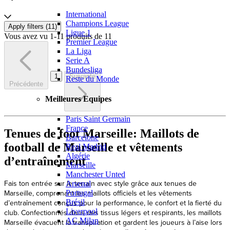
International
Champions League
Apply filters (
11
)
Ligue 1
Vous avez vu 1-11 produits de 11
Premier League
La Liga
Serie A
Bundesliga
1
Suivante
Reste du Monde
Précédente
Meilleures Equipes
Paris Saint Germain
France
Tenues de foot Marseille: Maillots de
Barcelone
football de Marseille et vêtements
Real Madrid
Algérie
d’entraînement
Marseille
Manchester Unted
Fais ton entrée sur le terrain avec style grâce aux tenues de
Arsenal
Marseille, comprenant les maillots officiels et les vêtements
Portugal
d’entraînement conçus pour la performance, le confort et la fierté du
Brésil
Liverpool
club. Confectionnés dans des tissus légers et respirants, les maillots
AC Milan
Marseille évacuent la transpiration et gardent les joueurs à l’aise lors