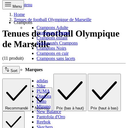
Aller au contenu
Menu
Home
Tenues de football Olympique de Marseille
Crampons
Crampons Adulte
Tenues de football Olympique
Crampons Femme
Crampons enfant
de Marseille
Nouveautés Crampons
Crampons Noirs
Crampons en cuir
(11 produit)
Crampons sans lacets
Marques
Sort
adidas
Nike
PUMA
Diadora
Lotto
Mizuno
Recommandé
Nouveau
Prix (bas à haut)
Prix (haut à bas)
New Balance
Pantofola d'Oro
Reebok
Skechers