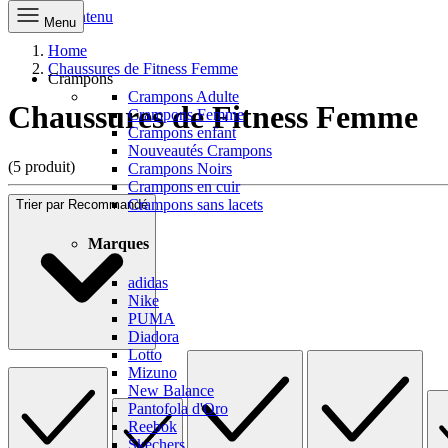
Aller au contenu
Menu
Home
Chaussures de Fitness Femme
Crampons
Crampons Adulte
Chaussures de Fitness Femme
Crampons Femme
Crampons enfant
Nouveautés Crampons
(5 produit)
Crampons Noirs
Crampons en cuir
Crampons sans lacets
Trier par
Recommandé
Marques
adidas
Nike
PUMA
Diadora
Lotto
Mizuno
New Balance
Pantofola d'Oro
Reebok
Skechers