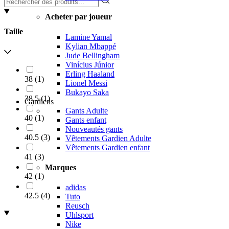
Acheter par joueur
Taille
Lamine Yamal
Kylian Mbappé
Jude Bellingham
Vinícius Júnior
Erling Haaland
38
(
1
)
Lionel Messi
Bukayo Saka
38.5
(
1
)
Gardiens
Gants Adulte
40
(
1
)
Gants enfant
Nouveautés gants
40.5
(
3
)
Vêtements Gardien Adulte
Vêtements Gardien enfant
41
(
3
)
Marques
42
(
1
)
adidas
42.5
(
4
)
Tuto
Reusch
Uhlsport
Nike