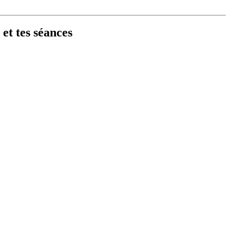
et tes séances
Chaussures de football Nike Mercurial Vap