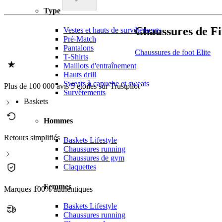
Type
Chaussures de Fit
Vestes et hauts de survêtements
Pré-Match
Pantalons
Chaussures de foot Elite
T-Shirts
Maillots d'entraînement
Hauts drill
Sweats à capuche et sweats
Plus de 100 000 avis 5 étoiles sur Trustpilot
Survêtements
Baskets
Hommes
Retours simplifiés
Baskets Lifestyle
Chaussures running
Chaussures de gym
Claquettes
Femmes
Marques 100% authentiques
Baskets Lifestyle
Chaussures running