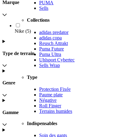
Marque
PUMA
Sells
Collections
Nike
(
5
)
adidas predator
adidas copa
Reusch Attrakt
Puma Future
Type de terrain
Puma Ultra
Uhlsport Cybertec
Sells Wrap
Type
Genre
Protection Fixée
Paume plate
Négative
Roll Finger
Terrains humides
Gamme
Indispensables
Soin des gants