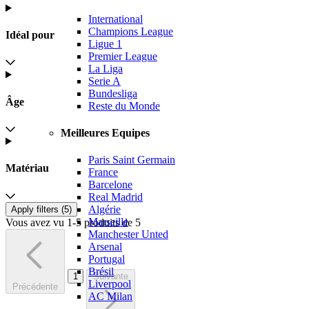
International
Champions League
Idéal pour
Ligue 1
Premier League
La Liga
Serie A
Bundesliga
Âge
Reste du Monde
Meilleures Equipes
Paris Saint Germain
Matériau
France
Barcelone
Real Madrid
Algérie
Apply filters (
5
)
Marseille
Vous avez vu 1-5 produits de 5
Manchester Unted
Arsenal
Portugal
Brésil
1
Suivante
Liverpool
Précédente
AC Milan