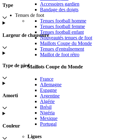
Accessoires gardien
Type
Bandage des doigts
Tenues de foot
Tenues football homme
Tenues football femme
Tenues football enfant
Largeur de chaussure
Nouveautés tenues de foot
Maillots Coupe du Monde
Tenues d'entraînement
Maillot de foot rétro
Type de pied
Maillots Coupe du Monde
France
Allemagne
Espagne
Amorti
Argentine
Algérie
Brésil
Nigéria
Mexique
Portugal
Couleur
Ligues