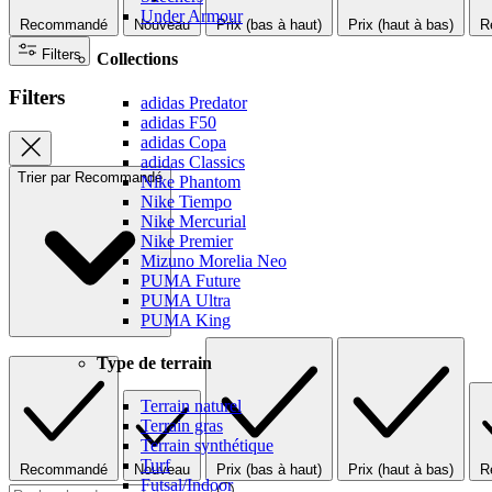
Under Armour
Recommandé
Nouveau
Prix (bas à haut)
Prix (haut à bas)
R
Filters
Collections
Filters
adidas Predator
adidas F50
adidas Copa
adidas Classics
Trier par
Recommandé
Nike Phantom
Nike Tiempo
Nike Mercurial
Nike Premier
Mizuno Morelia Neo
PUMA Future
PUMA Ultra
PUMA King
Type de terrain
Terrain naturel
Terrain gras
Terrain synthétique
Turf
Recommandé
Nouveau
Prix (bas à haut)
Prix (haut à bas)
R
Futsal/Indoor