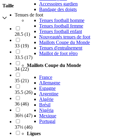
Accessoires gardien
Taille
Bandage des doigts
Tenues de foot
Tenues football homme
Tenues football femme
Tenues football enfant
28.5
(
1
)
Nouveautés tenues de foot
Maillots Coupe du Monde
33
(
19
)
Tenues d'entraînement
Maillot de foot rétro
33.5
(
17
)
Maillots Coupe du Monde
34
(
22
)
France
35
(
21
)
Allemagne
Espagne
35.5
(
26
)
Argentine
Algérie
36
(
46
)
Brésil
Nigéria
36⅔
(
47
)
Mexique
Portugal
37⅓
(
46
)
Ligues