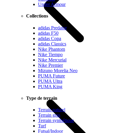
Under Armour
Collections
adidas Predator
adidas F50
adidas Copa
adidas Classics
Nike Phantom
Nike Tiempo
Nike Mercurial
Nike Premier
Mizuno Morelia Neo
PUMA Future
PUMA Ultra
PUMA King
Type de terrain
Terrain naturel
Terrain gras
Terrain synthétique
Turf
Futsal/Indoor