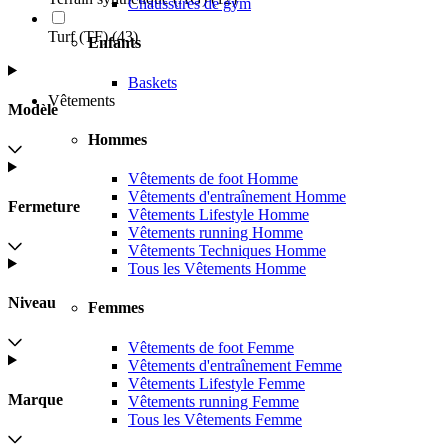
Chaussures de gym
Turf (TF)
(
43
)
Enfants
Baskets
Vêtements
Modèle
Hommes
Vêtements de foot Homme
Vêtements d'entraînement Homme
Fermeture
Vêtements Lifestyle Homme
Vêtements running Homme
Vêtements Techniques Homme
Tous les Vêtements Homme
Niveau
Femmes
Vêtements de foot Femme
Vêtements d'entraînement Femme
Vêtements Lifestyle Femme
Marque
Vêtements running Femme
Tous les Vêtements Femme