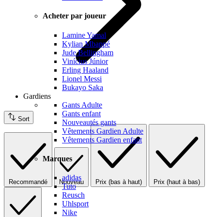
Acheter par joueur
Lamine Yamal
Kylian Mbappé
Jude Bellingham
Vinícius Júnior
Erling Haaland
Lionel Messi
Bukayo Saka
Gardiens
Gants Adulte
Gants enfant
Sort
Nouveautés gants
Vêtements Gardien Adulte
Vêtements Gardien enfant
Marques
adidas
Recommandé
Nouveau
Prix (bas à haut)
Prix (haut à bas)
Tuto
Reusch
Uhlsport
Nike