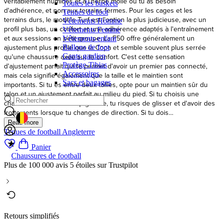
Toutes les baskets
Tenues de foot
Vêtements Homme
Vêtements Femme
Vêtements enfant
Ballons de foot
Gants gardien
Protège-Tibias
Accessoires
Sacs et bagages
GEOLOCATION BUTTON: BELGIQUE
Tenues de football Angleterre
Panier
Chaussures de football
Plus de 100 000 avis 5 étoiles sur Trustpilot
Retours simplifiés