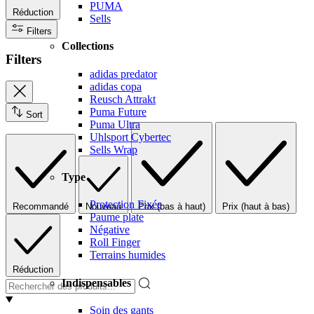
PUMA
Réduction
Sells
Filters
Collections
Filters
adidas predator
adidas copa
Reusch Attrakt
Puma Future
Sort
Puma Ultra
Uhlsport Cybertec
Sells Wrap
Type
Protection Fixée
Recommandé
Nouveau
Prix (bas à haut)
Prix (haut à bas)
Paume plate
Négative
Roll Finger
Terrains humides
Réduction
Indispensables
Soin des gants