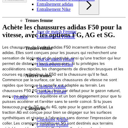
Entraînement adidas
Entraînement Nike
Tenues femme
Achète les chaussures adidas F50 pour la
Jour de match Femme
vitesse, avec les options FG, AG et SG.
Entraînement Femme
Tenues enfant
Jour de match enfant
Entraînement enfant
Autres tenues
Gardiens Adulte
Gardiens Enfant
Promos
Catégories
Crampons Adulte
Crampons Enfant