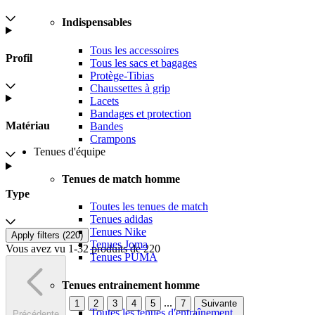
Indispensables
Tous les accessoires
Profil
Tous les sacs et bagages
Protège-Tibias
Chaussettes à grip
Lacets
Bandages et protection
Matériau
Bandes
Crampons
Tenues d'équipe
Tenues de match homme
Type
Toutes les tenues de match
Tenues adidas
Tenues Nike
Apply filters (
220
)
Tenues Joma
Vous avez vu 1-32 produits de 220
Tenues PUMA
Tenues entrainement homme
...
1
2
3
4
5
7
Suivante
Toutes les tenues d'entraînement
Précédente