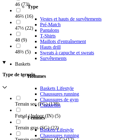
46
(
73
)
Type
46⅔
(
16
)
Vestes et hauts de survêtements
Pré-Match
47⅓
(
22
)
Pantalons
T-Shirts
48
(
9
)
Maillots d'entraînement
Hauts drill
48⅔
(
5
)
Sweats à capuche et sweats
Survêtements
Baskets
Type de terrain
Hommes
Baskets Lifestyle
Chaussures running
Chaussures de gym
Terrain sec (FG)
(
138
)
Claquettes
Futsal / Indoor (IN)
(
5
)
Femmes
Terrain gras (SG)
(
22
)
Baskets Lifestyle
Chaussures running
Terrain synthétique (AG)
(
12
)