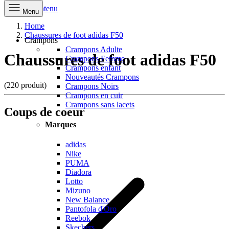
Aller au contenu
Menu
Home
Chaussures de foot adidas F50
Crampons
Crampons Adulte
Chaussures de foot adidas F50
Crampons Femme
Crampons enfant
Nouveautés Crampons
(220 produit)
Crampons Noirs
Crampons en cuir
Crampons sans lacets
Coups de coeur
Marques
adidas
Nike
PUMA
Diadora
Lotto
Mizuno
New Balance
Pantofola d'Oro
Reebok
Skechers