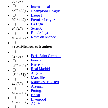
38
(
57
)
International
38⅔
(
55
)
Champions League
Ligue 1
Premier League
39⅓
(
42
)
La Liga
Serie A
40
(
42
)
Bundesliga
Reste du Monde
40⅔
(
67
)
Meilleures Equipes
41⅓
(
43
)
Paris Saint Germain
42
(
59
)
France
Barcelone
42⅔
(
65
)
Real Madrid
Algérie
43⅓
(
71
)
Marseille
Manchester Unted
44
(
80
)
Arsenal
Portugal
44⅔
(
80
)
Brésil
Liverpool
45⅓
(
55
)
AC Milan