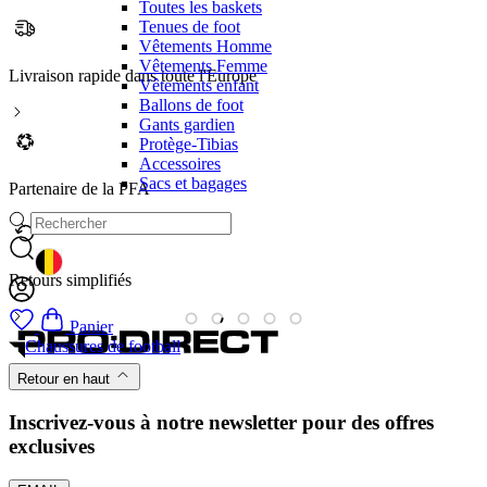
Toutes les baskets
Tenues de foot
Vêtements Homme
Vêtements Femme
Livraison rapide dans toute l'Europe
Vêtements enfant
Ballons de foot
Gants gardien
Protège-Tibias
Accessoires
Sacs et bagages
Partenaire de la PFA
GEOLOCATION BUTTON: BELGIQUE
Retours simplifiés
M
Panier
Chaussures de football
Retour en haut
Inscrivez-vous à notre newsletter pour des offres
exclusives