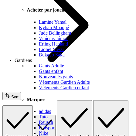
Acheter par joueur
Lamine Yamal
Kylian Mbappé
Jude Bellingham
Vinícius Júnior
Erling Haaland
Lionel Messi
Bukayo Saka
Gardiens
Gants Adulte
Gants enfant
Nouveautés gants
Vêtements Gardien Adulte
Vêtements Gardien enfant
Sort
Marques
adidas
Tuto
Reusch
Uhlsport
Nike