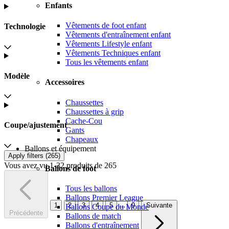
Enfants
Vêtements de foot enfant
Technologie
Vêtements d'entraînement enfant
Vêtements Lifestyle enfant
Vêtements Techniques enfant
Tous les vêtements enfant
Modèle
Accessoires
Chaussettes
Chaussettes à grip
Cache-Cou
Coupe/ajustement
Gants
Chapeaux
Ballons et équipement
Apply filters (
265
)
Vous avez vu 1-32 produits de 265
Ballons de foot
Tous les ballons
Ballons Premier League
...
1
2
3
4
5
9
Suivante
Ballons Coupe du Monde
Précédente
Ballons de match
Ballons d'entraînement