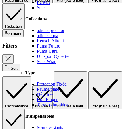
Recommandé
Nouveau
Prix (bas à haut)
Prix (haut à bas)
PUMA
Sells
Collections
Réduction
adidas predator
Filters
adidas copa
Reusch Attrakt
Filters
Puma Future
Puma Ultra
Uhlsport Cybertec
Sells Wrap
Sort
Type
Protection Fixée
Paume plate
Négative
Roll Finger
Terrains humides
Recommandé
Nouveau
Prix (bas à haut)
Prix (haut à bas)
Indispensables
Soin des gants