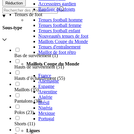
Réduction
Accessoires gardien
Bandage des doigts
Tenues de foot
Tenues football homme
Tenues football femme
Sous-type
Tenues football enfant
Nouveautés tenues de foot
Maillots Coupe du Monde
Tenues d'entraînement
Maillot de foot rétro
Bas de survêtement
(
1
)
Maillots Coupe du Monde
Hauts de survêtement
(
51
)
France
Hauts d’échauffement
(
55
)
Allemagne
Espagne
Maillots
(
35
)
Argentine
Algérie
Pantalons
(
38
)
Brésil
Nigéria
Polos
(
23
)
Mexique
Portugal
Shorts
(
11
)
Ligues