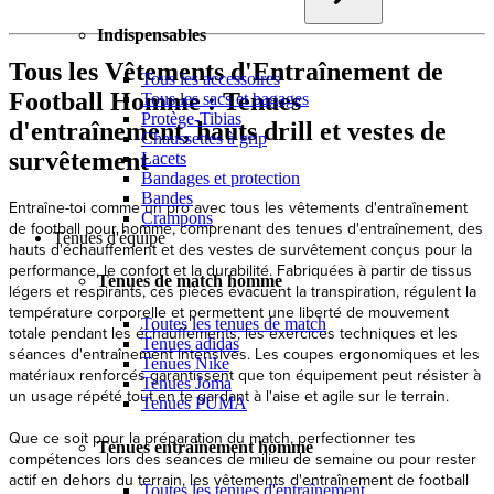
Indispensables
Tous les Vêtements d'Entraînement de
Tous les accessoires
Football Homme : Tenues
Tous les sacs et bagages
Protège-Tibias
d'entraînement, hauts drill et vestes de
Chaussettes à grip
survêtement
Lacets
Bandages et protection
Bandes
Entraîne-toi comme un pro avec tous les vêtements d'entraînement
Crampons
de football pour homme, comprenant des tenues d'entraînement, des
Tenues d'équipe
hauts d'échauffement et des vestes de survêtement conçus pour la
performance, le confort et la durabilité. Fabriquées à partir de tissus
Tenues de match homme
légers et respirants, ces pièces évacuent la transpiration, régulent la
température corporelle et permettent une liberté de mouvement
Toutes les tenues de match
totale pendant les échauffements, les exercices techniques et les
Tenues adidas
séances d'entraînement intensives. Les coupes ergonomiques et les
Tenues Nike
matériaux renforcés garantissent que ton équipement peut résister à
Tenues Joma
un usage répété tout en te gardant à l'aise et agile sur le terrain.
Tenues PUMA
Que ce soit pour la préparation du match, perfectionner tes
Tenues entrainement homme
compétences lors des séances de milieu de semaine ou pour rester
actif en dehors du terrain, les vêtements d'entraînement de football
Toutes les tenues d'entraînement