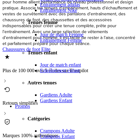
pour homme allient performance de niveau professionnel et design
Entraînement adidas
pratique. Associe tes tenues d'entraînement, hauts d'échauffement et
Entraînement Nike
vestes de survêtement avec des pantalons d'entraînement, des
chaussures de foot, des chaussettes et des accessoires
Tenues femme
indispensables pour créer une tenue complète, prête pour
l'entraînement. Avec une large sélection de vêtements
Jour de match Femme
d'entraînement pour homme, il est facile de rester à l'aise, concentré
Entraînement Femme
et parfaitement préparé pour chaque séance.
Chaussures de foot Elite
Tenues enfant
Jour de match enfant
Entraînement enfant
Plus de 100 000 avis 5 étoiles sur Trustpilot
Autres tenues
Gardiens Adulte
Gardiens Enfant
Retours simplifiés
Promos
Catégories
Crampons Adulte
Marques 100% authentiques
Crampons Enfant