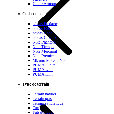
Under Armour
Collections
adidas Predator
adidas F50
adidas Copa
adidas Classics
Nike Phantom
Nike Tiempo
Nike Mercurial
Nike Premier
Mizuno Morelia Neo
PUMA Future
PUMA Ultra
PUMA King
Type de terrain
Terrain naturel
Terrain gras
Terrain synthétique
Turf
Futsal/Indoor