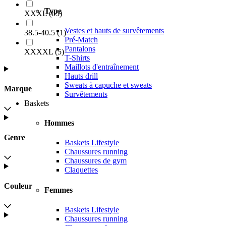
Type
XXXL
(
65
)
Vestes et hauts de survêtements
38.5-40.5
(
1
)
Pré-Match
Pantalons
XXXXL
(
5
)
T-Shirts
Maillots d'entraînement
Hauts drill
Sweats à capuche et sweats
Marque
Survêtements
Baskets
Hommes
Genre
Baskets Lifestyle
Chaussures running
Chaussures de gym
Claquettes
Couleur
Femmes
Baskets Lifestyle
Chaussures running