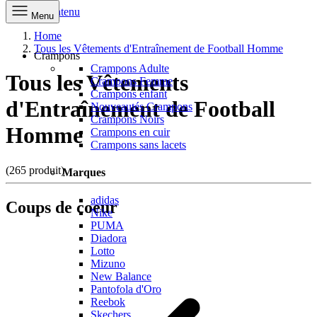
Aller au contenu
Menu
Home
Tous les Vêtements d'Entraînement de Football Homme
Crampons
Crampons Adulte
Tous les Vêtements
Crampons Femme
Crampons enfant
d'Entraînement de Football
Nouveautés Crampons
Crampons Noirs
Homme
Crampons en cuir
Crampons sans lacets
(265 produit)
Marques
adidas
Coups de coeur
Nike
PUMA
Diadora
Lotto
Mizuno
New Balance
Pantofola d'Oro
Reebok
Skechers