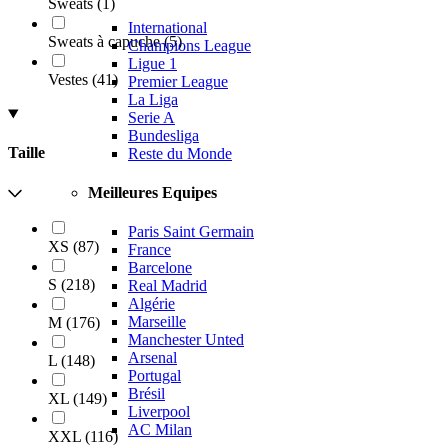
Sweats
(
1
)
International
Sweats à capuche
(
5
)
Champions League
Ligue 1
Vestes
(
41
)
Premier League
La Liga
Serie A
Bundesliga
Taille
Reste du Monde
Meilleures Equipes
Paris Saint Germain
XS
(
87
)
France
Barcelone
S
(
218
)
Real Madrid
Algérie
Marseille
M
(
176
)
Manchester Unted
Arsenal
L
(
148
)
Portugal
Brésil
XL
(
149
)
Liverpool
AC Milan
XXL
(
116
)