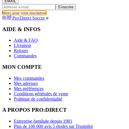
EMAIL
S’inscrire
Merci pour votre inscription
Pro:Direct Soccer
AIDE & INFOS
Aide & FAQ
Livraison
Retours
Commandes
MON COMPTE
Mes commandes
Mes adresses
Mes préférences
Conditions générales de vente
Politique de confidentialité
A PROPOS PRO:DIRECT
Entreprise familiale depuis 1981
Plus de 100 000 avis 5 étoiles sur Trustpilot